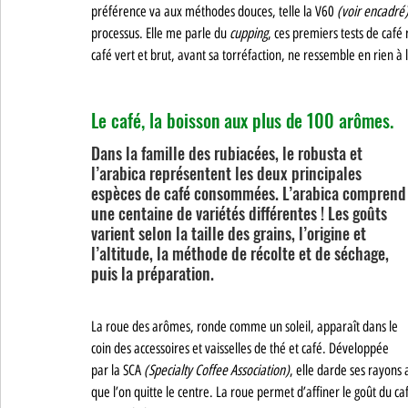
préférence va aux méthodes douces, telle la V60 
(voir encadré
processus. Elle me parle du 
cupping
, ces premiers tests de café 
café vert et brut, avant sa torréfaction, ne ressemble en rien à l
Le café, la boisson aux plus de 100 arômes.
Dans la famille des rubiacées, le robusta et 
l’arabica représentent les deux principales 
espèces de café consommées. L’arabica comprend
une centaine de variétés différentes ! Les goûts 
varient selon la taille des grains, l’origine et 
l’altitude, la méthode de récolte et de séchage, 
puis la préparation. 
La roue des arômes, ronde comme un soleil, apparaît dans le 
coin des accessoires et vaisselles de thé et café. Développée 
par la SCA 
(Specialty Coffee Association)
, elle darde ses rayons 
que l’on quitte le centre. La roue permet d’affiner le goût du c