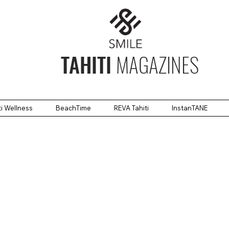
TAHITI
MAGAZINES
ti Wellness
BeachTime
REVA Tahiti
InstanTANE