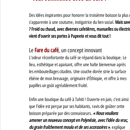
Des idées inspirantes pour honorer la troisième boisson la plus 
s’apparente à une coutume, instigatrice du lien social. 
Mais save
? Froid ou chaud, avec diverses cafetières, manuelles ou électriqu
vient d’ouvrir ses portes à Papeete et vous dit tout ! 
Le 
Fare du café
, un concept innovant
L’odeur réconfortante du café se répand dans la boutique. Le 
lieu, esthétique et apaisant, offre une halte bienvenue après 
les embouteillages citadins. Une couche dorée strie la surface 
ébène de mon breuvage, originaire d’Éthiopie, et offre à mes 
papilles un goût agréablement fruité. 
Enfin une boutique du café à Tahiti ! Ouverte en juin, c’est ainsi 
que l’idée est perçue par ses habitants, ravis de goûter cette 
boisson préparée par des connaisseurs. 
« Nous voulions 
amener un nouveau concept en Polynésie, avec l’idée du vrac, 
du grain fraîchement moulu et de ses accessoires »
, explique 