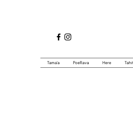
Tama'a
PoeRava
Here
Tahi