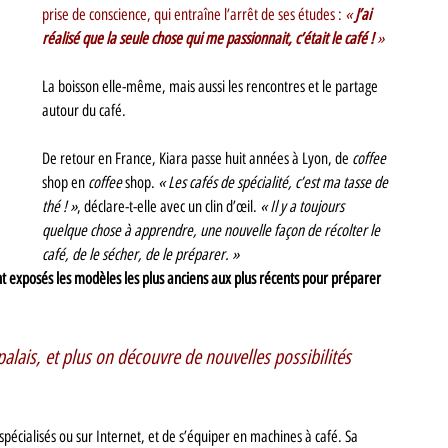
prise de conscience, qui entraîne l’arrêt de ses études : 
« 
J’ai 
réalisé que la seule chose qui me passionnait, c’était le café ! 
»
La boisson elle-même, mais aussi les rencontres et le partage 
autour du café. 
De retour en France, Kiara passe huit années à Lyon, de 
coffee 
shop en 
coffee 
shop. 
« Les cafés de spécialité, c’est ma tasse de 
thé ! »
, déclare-t-elle avec un clin d’œil. 
« Il y a toujours 
quelque chose à apprendre, une nouvelle façon de récolter le 
café, de le sécher, de le préparer. » 
t exposés les modèles les plus anciens aux plus récents pour préparer 
palais, et plus on découvre de nouvelles possibilités 
́cialisés ou sur Internet, et de s’équiper en machines à café. Sa 