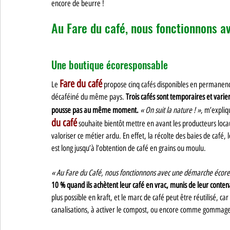
encore de beurre ! 
Au Fare du café, nous fonctionnons
Une boutique écoresponsable
Fare du café
Le 
 propose cinq cafés disponibles en permanence
décaféiné du même pays. 
Trois cafés sont temporaires et varie
pousse pas au même moment.
« On suit la nature ! »
, m’expliq
du café
 souhaite bientôt mettre en avant les producteurs loc
valoriser ce métier ardu. En effet, la récolte des baies de café, l
est long jusqu’à l’obtention de café en grains ou moulu. 
« Au Fare du Café, nous fonctionnons avec une démarche écor
10 % quand ils achètent leur café en vrac, munis de leur conten
plus possible en kraft, et le marc de café peut être réutilisé, 
canalisations, à activer le compost, ou encore comme gommage