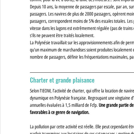
Depuis 10 ans, la moyenne de passagers par escale, par an, sur
passagers. Les navires de plus de 2000 passagers, opèrent moin
passagers, correspondent moins de 5% des escales totales. Les p
vitesse dans les lagons est extrêmement régulée (pas de trains 
s'ils ne peuvent être traités localement.
La Polynésie travaillait sur les approvisionnements afin de perm
qu'un maximum de marchandises soient produites localement et 
nombre de passagers, définir les fréquentations maximales, pas h
Charter et grande plaisance
Selon l’IEOM, l’activité de charter, qui offre la location de navi
dynamique en Polynésie française. Regroupant une vingtaine d’en
annuelles évaluées à 1,5 milliard de Fcfp.
 Une grande partie de 
favorables à ce genre de navigation.
La pollution par cette activité est réelle. Elle peut cependant
parfois transmises aux locataires de ces catamarans : gestion de