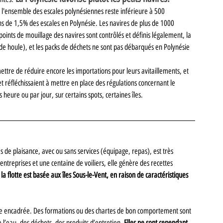
 l'ensemble des escales polynésiennes reste inférieure à 500 
s de 1,5% des escales en Polynésie. Les navires de plus de 1000 
oints de mouillage des navires sont contrôlés et définis légalement, la 
de houle), et les packs de déchets ne sont pas débarqués en Polynésie 
ettre de réduire encore les importations pour leurs avitaillements, et 
réfléchissaient à mettre en place des régulations concernant le 
eure ou par jour, sur certains spots, certaines îles.
res de plaisance, avec ou sans services (équipage, repas), est très 
treprises et une centaine de voiliers, elle génère des recettes 
la flotte est basée aux îles Sous-le-Vent, en raison de caractéristiques 
 être encadrée. Des formations ou des chartes de bon comportement sont 
 l’eau, des déchets, des produits d’entretien. 
Elles ne sont cependant 