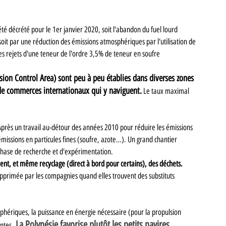
été décrété pour le 1er janvier 2020, soit l'abandon du fuel lourd 
oit par une réduction des émissions atmosphériques par l'utilisation de 
s rejets d'une teneur de l'ordre 3,5% de teneur en soufre 
sion Control Area) sont peu à peu établies dans diverses zones 
s de commerces internationaux qui y naviguent.
 Le taux maximal 
 Après un travail au-détour des années 2010 pour réduire les émissions 
 émissions en particules fines (soufre, azote…). Un grand chantier 
phase de recherche et d'expérimentation.
ement, et même recyclage (direct à bord pour certains), des déchets. 
upprimée par les compagnies quand elles trouvent des substituts 
mosphériques, la puissance en énergie nécessaire (pour la propulsion 
La Polynésie favorise plutôt les petits navires.
ntes. 