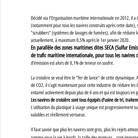
Décidé via l'Organisation maritime internationale en 2012, il a 
(notamment pour tous les navires construits après cette date), s
"scrubbers" (systèmes de lavages de fumées), afin de réduire le
actuellement, à maximum 0,5% après le 1er janvier 2020.
En parallèle des zones maritimes dites SECA (Sulfur Emis
de trafic maritime internationale, pour tous les navire
d'émission est alors de 0,1% de teneur en soufre.
La croisière se veut être le "fer de lance" de cette dynamique.
de CO2, il s'agit maintenant pour cette industrie de réduire les
entamé activement depuis plus de 6 ans et qui est toujours en 
Les navires de croisière sont tous équipés d'usine de tri, trait
L'utilisation du plastique à usage unique est progressivement s
valables et réellement vertueux.
Il faut savoir que plus les navires sont gros, plus les rejets at
comme pour la vie à bord), la taille des moteurs… sont importa