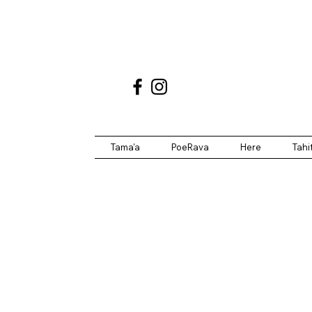
Tama'a
PoeRava
Here
Tahi