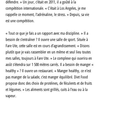
défendre. » Un jour, c’était en 2011, il a goûté à la 
compétition internationale. « C’était à Los Angeles, je me 
rappelle ce moment, l’adrénaline, le stress. » Depuis, sa vie 
est une compétition.
« Tout ce que je fais a un rapport avec ma discipline. » Il a 
besoin de s’entraîner ? Il ouvre une salle de sport. Située à 
Fare Ute, cette salle est en cours d’agrandissement. « Disons 
plutôt que je vais rassembler en un même et seul lieu toutes 
mes salles, toujours à Fare Ute. » Le complexe qui ouvrira en 
août s’étendra sur 1 500 mètres carrés. Il a besoin de manger « 
healthy » ? Il ouvre un restaurant. « Manger healthy, ce n’est 
pas manger de la salade, c’est manger équilibré. Diet Food 
propose donc des choix de protéines, de féculents et de fruits 
et légumes. » Les aliments sont grillés, cuits à l’eau ou à la 
vapeur. 