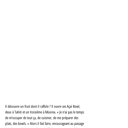
Il découvre un fruit dont il raffole ? Il ouvre ses Açaï Bowl, 
deux à Tahiti et un troisième à Moorea. « Je n’ai pas le temps 
de m’occuper de tout ça, de cuisiner, de me préparer des 
plats, des bowls. » Alors il fait faire, encourageant au passage 