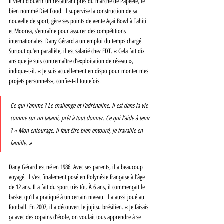
Il vient d’ouvrir un restaurant près du marché de Papeete, le 
bien nommé Diet Food. Il supervise la construction de sa 
nouvelle de sport, gère ses points de vente Açai Bowl à Tahiti 
et Moorea, s’entraîne pour assurer des compétitions 
internationales. Dany Gérard a un emploi du temps chargé. 
Surtout qu’en parallèle, il est salarié chez EDT. « Cela fait dix 
ans que je suis contremaître d’exploitation de réseau », 
indique-t-il. « Je suis actuellement en dispo pour monter mes 
projets personnels», confie-t-il toutefois.
Ce qui l’anime ? Le challenge et l’adrénaline. Il est dans la vie 
comme sur un tatami, prêt à tout donner. Ce qui l’aide à tenir 
? « Mon entourage, il faut être bien entouré, je travaille en 
famille. »
Dany Gérard est né en 1986. Avec ses parents, il a beaucoup 
voyagé. Il s’est finalement posé en Polynésie française à l’âge 
de 12 ans. Il a fait du sport très tôt. À 6 ans, il commençait le 
basket qu’il a pratiqué à un certain niveau. Il a aussi joué au 
football. En 2007, il a découvert le jujitsu brésilien. « Je faisais 
ça avec des copains d’école, on voulait tous apprendre à se 