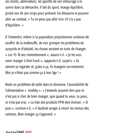
ses clients, admirateurs, les sportifs de son entourage à le 
suivre dans sa démarche. Il fait du sport, mange équilibré, 
prend son de son corps pour prévenir les blessures et pouvoir 
aller au combat. « Tu ne peux pas aller loin s’il n’y a pas 
d’équilibre. »
À l’entendre, même si la population polynésienne continue de 
souffrir de la malbouffe, de voir grimper les problèmes de 
surpoids et d’obésité, les choses seraient en train de changer. 
« Les 15-18 ans s’entretiennent », assure-t-il. « Je les vois 
venir manger à Diet Food », rapporte-t-il, surpris. « Ils 
aiment se regarder et, grâce à ça, ils mangent correctement. 
Moi je n’étais pas comme ça à leur âge ! »
Reste un problème de taille dans le domaine, l’accessibilité de 
l’alimentation «  healthy ». « J’entends souvent dire que ce 
n’est pas si cher de bien manger, que quand tu veux, tu peux, 
ce n’est pas vrai. » La liste des produits PPN doit évoluer. « Et 
puis », conclue-t-il, « il faudrait songer à revoir les menus des 
cantines. Bien manger ça s’apprend. »  
InstanTANE 
#00