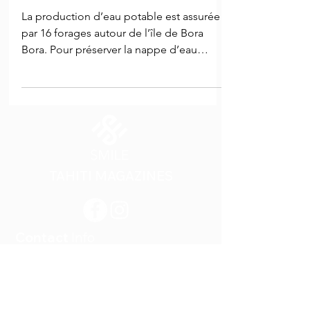
La production d’eau potable est assurée
par 16 forages autour de l’île de Bora
Bora. Pour préserver la nappe d’eau
douce souterraine ...
TAHITI MAGAZINES
Contact
Info
Agence SMILE - Tahiti Magazines
BP
4099 - 98 713
Papeete
- Polynésie
française