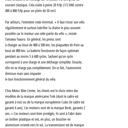
courant classique. Cela coûte à peine 20 Fcfp (1/2 kW) contre 
400 à 800 Fcfp pour un plein de 50 cm3. 
Par ailleurs, l’entretien reste minimal. « Il faut rincer son vélo 
régulièrement et surtout lubrifier la chaîne le plus souvent 
possible car le moteur use cette partie du vélo », insiste 
Tamatea Teauro. En général, les pneus sont 
à changer au bout de 400 à 500 km, les plaquettes de frein au 
bout de 800 km. La batterie fonctionne de façon optimale 
pendant au moins 5 à 600 cycles. Sachant qu’un cycle 
correspond à une charge et une décharge complète. Ensuite, 
elle ne se charge pas complètement. De ce fait, l’autonomie 
diminue mais sans impacter 
le bon fonctionnement général du vélo.
Chez Motor Bike Center, les clients ont le choix entre des 
modèles de la marque américaine Trek (dont le cadre est 
garanti à vie) ou de la marque européenne Cube (le cadre est 
garanti 6 ans). Les moteurs sont de la marque Bosh, garantis 2 
ans. « Ces moteurs sont bien protégés, ils sont à l’abri dans 
un boîtier plastique et ont, en plus, un bouclier en 
aluminium orienté vers le sol. La transmission est de marque 