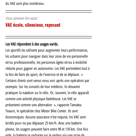
du VAE sont plus nombreux. 
Vous aimerez lire aussi :
VAE écolo, silencieux, reposant
Les VAE répondent à des usages variés. 
Les sportifs les utilisent pour augmenter leurs performances, 
les urbains pour naviguer dans leur zone de vie personnelle 
et/ou professionnelle, les personnes âgées et/ou à mobilité 
réduite pour gagner en autonomie. Les VAE permettent tout à 
la fois de faire du sport, de l’exercice et de se déplacer. «  
Certains clients sont venus nous voir après une opération par 
exemple. Sur les conseils de leur médecin, ils devaient 
pratiquer la natation ou le vélo. Or, souvent, le vélo apparaît 
comme une activité physique fastidieuse. Les VAE se 
présentent comme une alternative  », rapporte Tamatea 
Teauro, le spécialiste chez Motor Bike Center. Ils sont 
économiques. Aucune assurance n’est requise, les VAE sont 
bridés pour ne pas dépasser 25 km/h. Avec une batterie 
pleine, les usagers peuvent faire entre 90 et 110 km. Une fois 
vide, la batterie se recharge sur le secteur via une prise de 