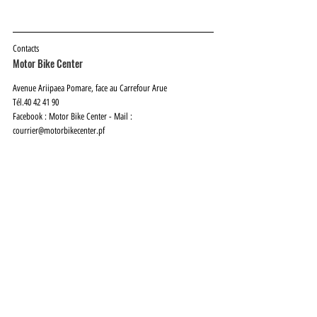
Contacts
Motor Bike Center
Avenue Ariipaea Pomare, face au Carrefour Arue
Tél.40 42 41 90
Facebook : Motor Bike Center - Mail : 
courrier@motorbikecenter.pf
InstanTANE n°06 – avril 2019
Présentation d'entreprise
InstanTANE