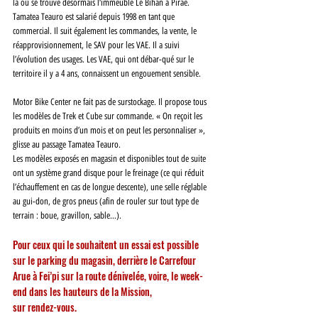
là où se trouve désormais l‘immeuble Le Bihan à Pirae. 
Tamatea Teauro est salarié depuis 1998 en tant que 
commercial. Il suit également les commandes, la vente, le 
réapprovisionnement, le SAV pour les VAE. Il a suivi 
l’évolution des usages. Les VAE, qui ont débar-qué sur le 
territoire il y a 4 ans, connaissent un engouement sensible.
Motor Bike Center ne fait pas de surstockage. Il propose tous 
les modèles de Trek et Cube sur commande. « On reçoit les 
produits en moins d’un mois et on peut les personnaliser », 
glisse au passage Tamatea Teauro. 
Les modèles exposés en magasin et disponibles tout de suite 
ont un système grand disque pour le freinage (ce qui réduit 
l’échauffement en cas de longue descente), une selle réglable 
au gui-don, de gros pneus (afin de rouler sur tout type de 
terrain : boue, gravillon, sable…).
Pour ceux qui le souhaitent un essai est possible 
sur le parking du magasin, derrière le Carrefour 
Arue à Fei’pi sur la route dénivelée, voire, le week-
end dans les hauteurs de la Mission, 
sur rendez-vous.