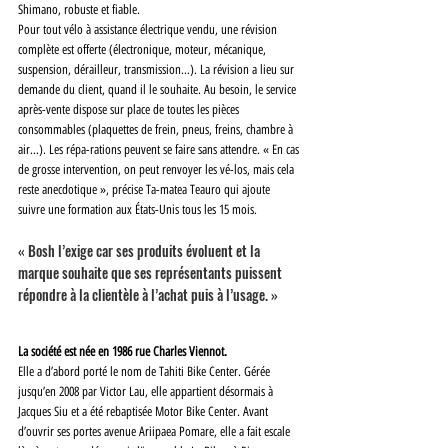
Shimano, robuste et fiable. 
Pour tout vélo à assistance électrique vendu, une révision 
complète est offerte (électronique, moteur, mécanique, 
suspension, dérailleur, transmission…). La révision a lieu sur 
demande du client, quand il le souhaite. Au besoin, le service 
après-vente dispose sur place de toutes les pièces 
consommables (plaquettes de frein, pneus, freins, chambre à 
air…). Les répa-rations peuvent se faire sans attendre. « En cas 
de grosse intervention, on peut renvoyer les vé-los, mais cela 
reste anecdotique », précise Ta-matea Teauro qui ajoute 
suivre une formation aux États-Unis tous les 15 mois. 
« Bosh l’exige car ses produits évoluent et la 
marque souhaite que ses représentants puissent 
répondre à la clientèle à l’achat puis à l’usage. »
La société est née en 1986 rue Charles Viennot. 
Elle a d’abord porté le nom de Tahiti Bike Center. Gérée 
jusqu’en 2008 par Victor Lau, elle appartient désormais à 
Jacques Siu et a été rebaptisée Motor Bike Center. Avant 
d’ouvrir ses portes avenue Ariipaea Pomare, elle a fait escale 