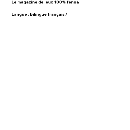
Le magazine de jeux 100% fenua 
Langue : 
Bilingue français / 
anglais 
Fréquence de parution : 
semestriel 
Format : 
210 x 280 mm 
ISBN : 9782959412639 
TAHITI MAGAZINES
Contact
Info
Agence SMILE - Tahiti Magazines
BP
4099 - 98 713
Papeete
- Polynésie
française
Par mail : |
DIRECTION
|
STUDIO
|