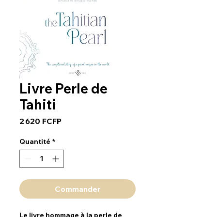
Livre Perle de
Tahiti
Prix
2 620 FCFP
Quantité
*
Commander
Le livre hommage à la perle de 