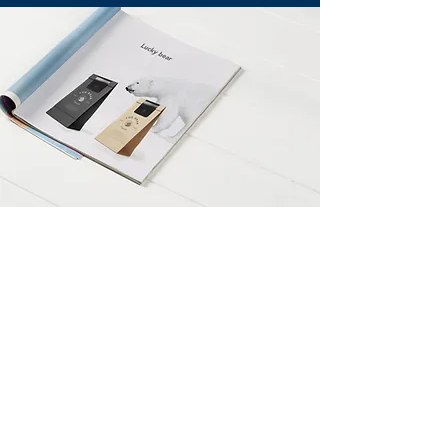
TAHITI MAGAZINES
Contact
Info
Agence SMILE - Tahiti Magazines