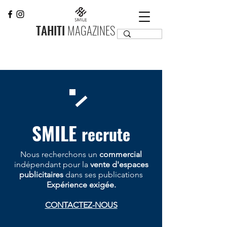
TAHITI
MAGAZINES
SMILE
recrute
Nous recherchons un
commercial
indépendant pour la
vente d'espaces
publicitaires
dans ses publications
Expérience exigée.
CONTACTEZ-NOUS