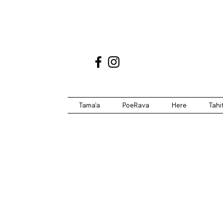
Tama'a
PoeRava
Here
Tahi