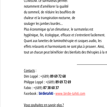
CLIMSOM. Le surmatelas permet
notamment d’améliorer la qualité
du sommeil, de réduire les bouffées de
chaleur et la transpiration nocturne, de
soulager les jambes lourdes…
Plus économique qu’un climatiseur, le surmatelas est 
hygiénique, fin, écologique, efficace et s’entretient facilement. 
Quant aux lunettes de luminothérapie et casques audio, les 
effets relaxants et harmonisants ne sont plus à prouver. Ainsi, 
tout un chacun peut bénéficier des bienfaits des thérapies à la 
Contacts
 :
Dim Loppé : +(689) 
89 69 72 68
Philippe Loppé : +(689) 
89 69 72 69
Fabio : +(689) 
87 38 60 37
Facebook : 
birdietahiti
 - 
www.birdie-tahiti.com
Vous souhaitez en savoir plus ?