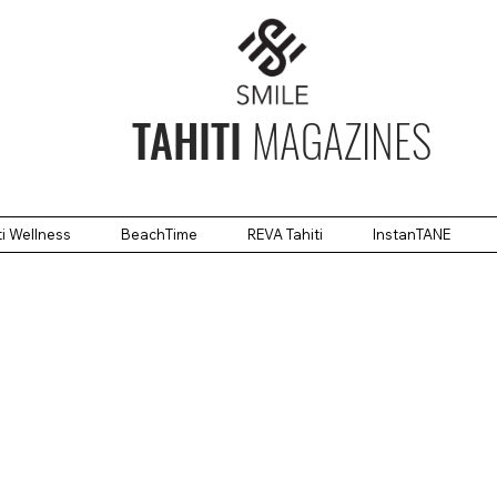
TAHITI
MAGAZINES
ti Wellness
BeachTime
REVA Tahiti
InstanTANE