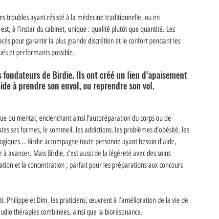
troubles ayant résisté à la médecine traditionnelle, ou en 
 à l’instar du cabinet, unique : qualité plutôt que quantité. Les 
s pour garantir la plus grande discrétion et le confort pendant les 
ués et performants possible. 
 fondateurs de Birdie. Ils ont créé un lieu d’apaisement 
aide à prendre son envol, ou reprendre son vol. 
que ou mental, enclenchant ainsi l’autoréparation du corps ou de 
utes ses formes, le sommeil, les addictions, les problèmes d’obésité, les 
tologiques... Birdie accompagne toute personne ayant besoin d’aide, 
̀ avancer. Mais Birdie, c’est aussi de la légèreté avec des soins 
ion et la concentration ; parfait pour les préparations aux concours 
i. Philippe et Dim, les praticiens, œuvrent à l’amélioration de la vie de 
audio thérapies combinées, ainsi que la biorésonance. 