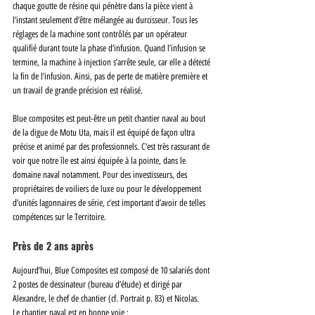
chaque goutte de résine qui pénètre dans la pièce vient à 
l’instant seulement d’être mélangée au durcisseur. Tous les 
réglages de la machine sont contrôlés par un opérateur 
qualifié durant toute la phase d’infusion. Quand l’infusion se 
termine, la machine à injection s’arrête seule, car elle a détecté 
la fin de l’infusion. Ainsi, pas de perte de matière première et 
un travail de grande précision est réalisé. 
Blue composites est peut-être un petit chantier naval au bout 
de la digue de Motu Uta, mais il est équipé de façon ultra 
précise et animé par des professionnels. C’est très rassurant de 
voir que notre île est ainsi équipée à la pointe, dans le 
domaine naval notamment. Pour des investisseurs, des 
propriétaires de voiliers de luxe ou pour le développement 
d’unités lagonnaires de série, c’est important d’avoir de telles 
compétences sur le Territoire.
Près de 2 ans après
Aujourd’hui, Blue Composites est composé de 10 salariés dont 
2 postes de dessinateur (bureau d’étude) et dirigé par 
Alexandre, le chef de chantier (cf. Portrait p. 83) et Nicolas. 
Le chantier naval est en bonne voie :