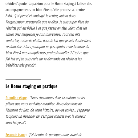
décidé d’ajouter sa passion pour le Home staging à la liste des 
accompagnements en bien-être qu’elle propose au centre 
AMA. 
“J’ai pensé et aménagé le centre, autant dans 
l’organisation structurelle que la déco. Je suis super fière du 
résultat qui est fidèle à ce que j’avais en tête. Idem chez les 
amies chez lesquelles je suis intervenue. Tout ceci m’a 
confortée, rassurée plutôt, dans le fait que je suis douée dans 
ce domaine. Alors pourquoi ne pas ajouter cette branche du 
bien-être à mes compétences professionnelles ? C’est ce que 
j’ai fait et j’en suis ravie car la demande est réelle et les 
bénéfices très grands”
. 
Le Home staging en pratique 
Première étape
 :
“Nous cheminons dans la maison ou les 
pièces que vous souhaitez modifier. Nous discutons de 
l’histoire du lieu, de votre histoire, de vos envies... J’apporte 
toujours un nuancier car c’est plus concret avec la couleur 
sous les yeux”. 
Seconde étape
 :
“J’ai besoin de quelques nuits avant de 