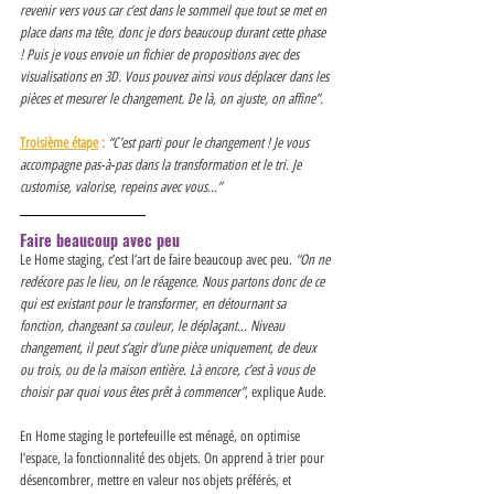
revenir vers vous car c’est dans le sommeil que tout se met en 
place dans ma tête, donc je dors beaucoup durant cette phase 
! Puis je vous envoie un fichier de propositions avec des 
visualisations en 3D. Vous pouvez ainsi vous déplacer dans les 
pièces et mesurer le changement. De là, on ajuste, on affine”. 
Troisième étape
 :
“C’est parti pour le changement ! Je vous 
accompagne pas-à-pas dans la transformation et le tri. Je 
customise, valorise, repeins avec vous...” 
Faire beaucoup avec peu 
Le Home staging, c’est l’art de faire beaucoup avec peu. 
“On ne 
redécore pas le lieu, on le réagence. Nous partons donc de ce 
qui est existant pour le transformer, en détournant sa 
fonction, changeant sa couleur, le déplaçant... Niveau 
changement, il peut s’agir d’une pièce uniquement, de deux 
ou trois, ou de la maison entière. Là encore, c’est à vous de 
choisir par quoi vous êtes prêt à commencer”
, explique Aude. 
En Home staging le portefeuille est ménagé, on optimise 
l’espace, la fonctionnalité des objets. On apprend à trier pour 
désencombrer, mettre en valeur nos objets préférés, et 