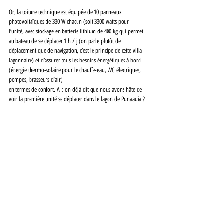
Or, la toiture technique est équipée de 10 panneaux 
photovoltaïques de 330 W chacun (soit 3300 watts pour 
l’unité, avec stockage en batterie lithium de 400 kg qui permet 
au bateau de se déplacer 1 h / j (on parle plutôt de 
déplacement que de navigation, c’est le principe de cette villa 
lagonnaire) et d’assurer tous les besoins énergétiques à bord 
(énergie thermo-solaire pour le chauffe-eau, WC électriques, 
pompes, brasseurs d’air) 
en termes de confort. A-t-on déjà dit que nous avons hâte de 
voir la première unité se déplacer dans le lagon de Punaauia ?
Site internet :
https://www.elytchartertahiti.com/fr/page-daccueil/
Investir à Tahiti 
#03
 - octobre 2019
Economie
Présentation d'entreprise
Escapades