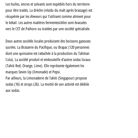
Les huiles, encres et solvants sont expédiés hors du territoire 
pour être traités. La drèche (résidu du malt après brassage) est 
récupérée par les éleveurs qui l’utilisent comme aliment pour 
le bétail. Les autres matières fermentescibles sont évacuées 
vers le CET de Paihoro ou traitées par une société spécialisée.
Deux autres sociétés locales produisent des boissons gazeuses 
sucrées. La Brasserie du Pacifique, ou Brapac (120 personnes 
dont une quinzaine est rattachée à la production du Tahitian 
Cola). La société produit et embouteille d’autres sodas locaux 
(Tahiti Red, Orange, Lime). Elle représente également les 
marques Seven Up (limonade) et Pepsi.
Par ailleurs, la Limonaderie de Tahiti (Singapour) propose 
sodas (16) et sirops (26). La moitié de son activité est dédiée 
aux sodas.