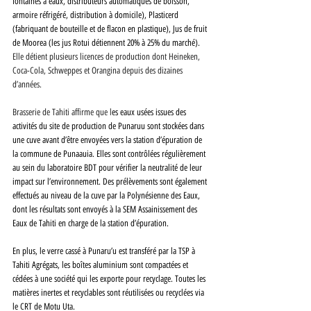
fontaines à eaux, distributeurs automatiques de boisson, 
armoire réfrigéré, distribution à domicile), Plasticerd 
(fabriquant de bouteille et de flacon en plastique), Jus de fruit 
de Moorea (les jus Rotui détiennent 20% à 25% du marché). 
Elle détient plusieurs licences de production dont Heineken, 
Coca-Cola, Schweppes et Orangina depuis des dizaines 
d’années.
Brasserie de Tahiti affirme que l
es eaux usées issues des 
activités du site de production de Punaruu sont stockées dans 
une cuve avant d’être envoyées vers la station d’épuration de 
la commune de Punaauia. Elles sont contrôlées régulièrement 
au sein du laboratoire BDT pour vérifier la neutralité de leur 
impact sur l’environnement. Des prélèvements sont également 
effectués au niveau de la cuve par la Polynésienne des Eaux, 
dont les résultats sont envoyés à la SEM Assainissement des 
Eaux de Tahiti en charge de la station d’épuration.
En plus, le verre cassé à Punaru’u est transféré par la TSP à 
Tahiti Agrégats, les boîtes aluminium sont compactées et 
cédées à une société qui les exporte pour recyclage. Toutes les 
matières inertes et recyclables sont réutilisées ou recyclées via 
le CRT de Motu Uta.