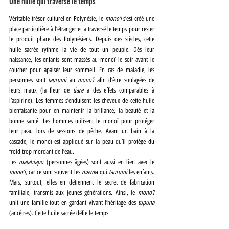
Une huile qui traverse le temps
Véritable trésor culturel en Polynésie, le 
mono’i
 s’est créé une 
place particulière à l’étranger et a traversé le temps pour rester 
le produit phare des Polynésiens. Depuis des siècles, cette 
huile sacrée rythme la vie de tout un peuple. Dès leur 
naissance, les enfants sont massés au monoï le soir avant le 
coucher pour apaiser leur sommeil. En cas de maladie, les 
personnes sont 
taurumi
 au 
mono’i 
afin d’être soulagées de 
leurs maux (la fleur de
 tiare 
a des effets comparables à 
l’aspirine). Les femmes s’enduisent les cheveux de cette huile 
bienfaisante pour en maintenir la brillance, la beauté et la 
bonne santé. Les hommes utilisent le monoï pour protéger 
leur peau lors de sessions de pêche. Avant un bain à la 
cascade, le monoï est appliqué sur la peau qu’il protège du 
froid trop mordant de l’eau.
Les 
matahiapo
 (personnes âgées) sont aussi en lien avec le 
mono’i
, car
ce sont souvent les 
māmā 
qui 
taurumi 
les enfants. 
Mais, surtout, elles en détiennent le secret de fabrication 
familiale, transmis aux jeunes générations. Ainsi, le 
mono’i 
unit une famille tout en gardant vivant l’héritage des 
tupuna
(ancêtres). Cette huile sacrée défie le temps.