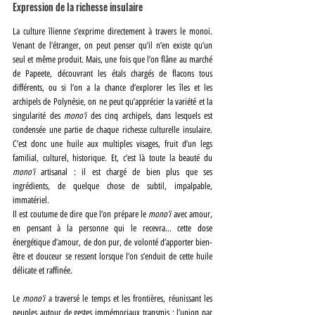
Expression de la richesse insulaire
La culture îlienne s’exprime directement à travers le monoï. 
Venant de l’étranger, on peut penser qu’il n’en existe qu’un 
seul et même produit. Mais, une fois que l’on flâne au marché 
de Papeete, découvrant les étals chargés de flacons tous 
différents, ou si l’on a la chance d’explorer les îles et les 
archipels de Polynésie, on ne peut qu’apprécier la variété et la 
singularité des 
mono’i 
des cinq archipels, dans lesquels est 
condensée une partie de chaque richesse culturelle insulaire. 
C’est donc une huile aux multiples visages, fruit d’un legs 
familial, culturel, historique. Et, c’est là toute la beauté du
mono’i 
artisanal : il est chargé de bien plus que ses 
ingrédients, de quelque chose de subtil, impalpable, 
immatériel. 
Il est coutume de dire que l’on prépare le
 mono’i
 avec amour, 
en pensant à la personne qui le recevra… cette dose 
énergétique d’amour, de don pur, de volonté d’apporter bien-
être et douceur se ressent lorsque l’on s’enduit de cette huile 
délicate et raffinée.
Le 
mono’i
 a traversé le temps et les frontières, réunissant les 
peuples autour de gestes immémoriaux transmis : l’union par 