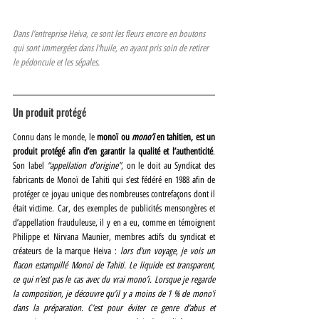
Dans l’entreprise Heiva, ce sont les fleurs encore en boutons 
qui sont immergées dans l’huile, en ayant pris soin de retirer 
le pédoncule et les sépales.
Un produit protégé
Connu dans le monde, le 
monoï ou 
mono’i
 en tahitien, est un 
produit protégé afin d’en garantir la qualité et l’authenticité
. 
Son label 
“appellation d’origine”
, on le doit au Syndicat des 
fabricants de Monoï de Tahiti qui s’est fédéré en 1988 afin de 
protéger ce joyau unique des nombreuses contrefaçons dont il 
était victime. Car, des exemples de publicités mensongères et 
d’appellation frauduleuse, il y en a eu, comme en témoignent 
Philippe et Nirvana Maunier, membres actifs du syndicat et 
créateurs de la marque Heiva : 
lors d’un voyage, je vois un 
flacon estampillé Monoï de Tahiti. Le liquide est transparent, 
ce qui n’est pas le cas avec du vrai mono’i. Lorsque je regarde 
la composition, je découvre qu’il y a moins de 1 % de mono’i 
dans la préparation. C’est pour éviter ce genre d’abus et 