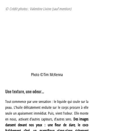
© Crédit photos : Valentine Livine (sauf mention)
Photo ©Tim McKenna
Une texture, une odeur…
Tout commence par une sensation : le liquide qui coule sur la 
peau. L’huile délicatement enduite sur le corps procure à elle 
seule un apaisement immédiat. Puis, vient l’odeur. Elle monte 
en nous, activant d’autres capteurs, d’autres sens. 
Des images 
dansent devant nos yeux : une fleur de 
tiare
, le coco 
fraîchement râpé, un magnifique ylang-ylang richement 