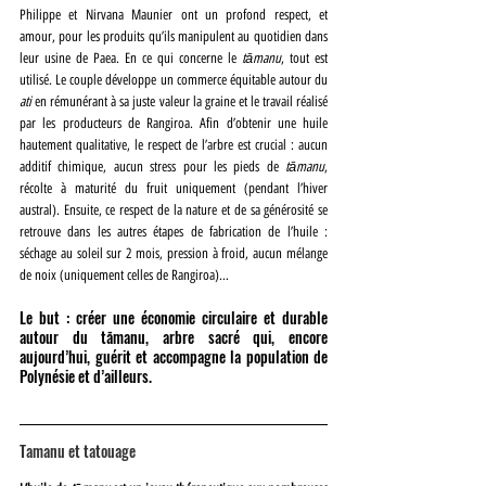
Philippe et Nirvana Maunier ont un profond respect, et 
amour, pour les produits qu’ils manipulent au quotidien dans 
leur usine de Paea. En ce qui concerne le 
tāmanu
, tout est 
utilisé. Le couple développe un commerce équitable autour du
ati
 en rémunérant à sa juste valeur la graine et le travail réalisé 
par les producteurs de Rangiroa. Afin d’obtenir une huile 
hautement qualitative, le respect de l’arbre est crucial : aucun 
additif chimique, aucun stress pour les pieds de 
tāmanu
, 
récolte à maturité du fruit uniquement (pendant l’hiver 
austral). Ensuite, ce respect de la nature et de sa générosité se 
retrouve dans les autres étapes de fabrication de l’huile : 
séchage au soleil sur 2 mois, pression à froid, aucun mélange 
de noix (uniquement celles de Rangiroa)…
Le but : créer une économie circulaire et durable 
autour du tāmanu, arbre sacré qui, encore 
aujourd’hui, guérit et accompagne la population de 
Polynésie et d’ailleurs.
Tamanu et tatouage