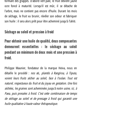
formant des grappes. D’abord vert pâle, le fruit devient jaune 
ocre foncé à maturité. Lorsqu’il est mûr, il se détache de 
l’arbre, mais ne contient pas encore d’huile. Durant les mois 
de séchage, le fruit va brunir, révéler son odeur et fabriquer 
son huile : il sera alors prêt pour être acheminé jusqu’à Tahiti.
Séchage au soleil et pression à froid
Pour obtenir une huile de qualité, deux composantes 
demeurent essentielles : le séchage au soleil 
pendant un minimum de deux mois et une pression à 
froid. 
Philippe Maunier, fondateur de la marque Heiva, nous en 
détaille le procédé : 
nos
 ati
, plantés à Rangiroa, à Tiputa, 
voient leurs fruits sécher au soleil, face à l’océan. Tout est 
naturel, respectueux du fruit et du joyau en gestation. Une fois 
séchées, les graines sont acheminées jusqu’à notre usine, ici, à 
Paea, puis pressées à froid. C’est cette combinaison de temps 
de séchage au soleil et de pressage à froid qui garantit une 
huile qualitative à haute valeur thérapeutique.