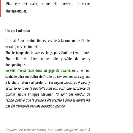
Plus elle est claire, moins elle possède de vertus 
thérapeutiques.
Un vert intense
La qualité du produit fini est visible à la couleur de l’huile 
extraite, mise en bouteille.
Plus le temps de séchage est long, plus l’huile est vert foncé. 
Plus elle est claire, moins elle possède de vertus 
thérapeutiques.
Ce vert intense reste donc un gage de qualité.
 Ainsi, si l’on 
souhaite offrir ou s’offrir de l’huile d
e tāmanu
, on sera vigilant 
à la choisir d’un vert profond. 
Les dépôts blancs qu’il peut y 
avoir au fond de la bouteille sont eux aussi une assurance de 
qualité,
 ajoute Philippe Maunier. 
Ils sont des résidus de 
résine, preuve que la graine a été pressée à froid et qu’elle n’a 
pas été dénaturée par une extraction chaude.
La graine est verte sur l’arbre, puis tombe lorsqu’elle arrive à 