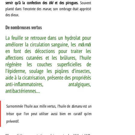
servir qu’à la confection des 
tiki
 et des pirogues.
 Souvent 
planté dans l’enceinte des 
marae
, son ombrage était apprécié 
des dieux.
De nombreuses vertus
La feuille se retrouve dans un hydrolat pour 
améliorer la circulation sanguine, les 
māmā 
en font des décoctions pour traiter les 
affections cutanées et les brûlures, l’huile 
régénère les couches superficielles de 
l’épiderme, soulage les piqûres d’insectes, 
aide à la cicatrisation, présente des propriétés 
anti-inflammatoires, antalgiques, 
antibactériennes…
Surnommée l’huile aux mille vertus, l’huile de
 tāmanu
 est un 
trésor que l’on peut utiliser aussi bien en curatif qu’en 
préventif. 