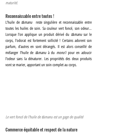
maturité.
Reconnaissable entre toutes !
L’huile de 
tāmanu  
reste singulière et reconnaissable entre 
toutes les huiles de soin. Sa couleur vert foncé, son odeur… 
Lorsque l’on applique un produit dérivé du 
tāmanu 
sur le 
corps, l’odorat est fortement sollicité ! Certains adorent son 
parfum, d’autres en sont dérangés. Il est alors conseillé de 
mélanger l’huile de
 tāmanu
 à du 
mono’i 
pour en adoucir 
l’odeur sans la dénaturer. Les propriétés des deux produits 
vont se marier, apportant un soin complet au corps.
Le vert foncé de l’huile de tāmanu est un gage de qualité
Commerce équitable et respect de la nature