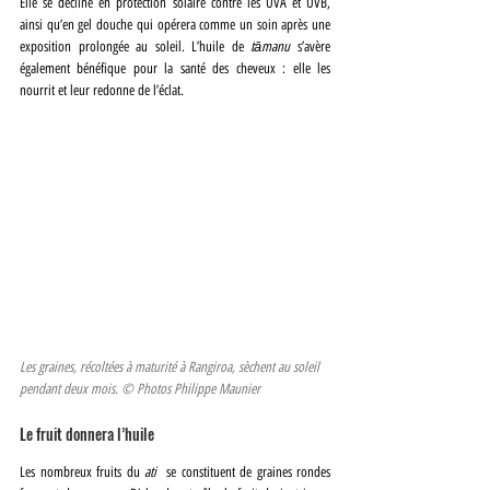
Elle se décline en protection solaire contre les UVA et UVB, 
ainsi qu’en gel douche qui opérera comme un soin après une 
exposition prolongée au soleil. L’huile de 
tāmanu 
s’avère 
également bénéfique pour la santé des cheveux : elle les 
nourrit et leur redonne de l’éclat.
Les graines, récoltées à maturité à Rangiroa, sèchent au soleil 
pendant deux mois. © Photos Philippe Maunier
Le fruit donnera l’huile
Les nombreux fruits du 
ati
  se constituent de graines rondes 