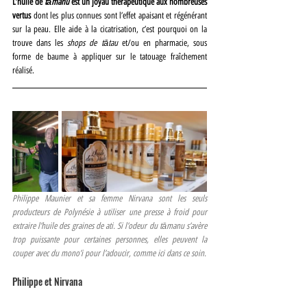
L’huile de 
tāmanu
 est un joyau thérapeutique aux nombreuses 
vertus
 dont les plus connues sont l’effet apaisant et régénérant 
sur la peau. Elle aide à la cicatrisation, c’est pourquoi on la 
trouve dans les
 shops de tātau
 et/ou en pharmacie, sous 
forme de baume à appliquer sur le tatouage fraîchement 
réalisé.
Philippe Maunier et sa femme Nirvana sont les seuls 
producteurs de Polynésie à utiliser une presse à froid pour 
extraire l’huile des graines de ati. Si l’odeur du tāmanu s’avère 
trop puissante pour certaines personnes, elles peuvent la 
couper avec du mono’i pour l’adoucir, comme ici dans ce soin.
Philippe et Nirvana
Philippe et Nirvana Maunier sont chimistes, pharmaciens et un 