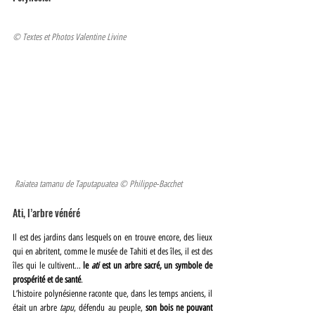
© Textes et Photos Valentine Livine 
 Raiatea tamanu de Taputapuatea © Philippe-Bacchet
Ati, l’arbre vénéré
Il est des jardins dans lesquels on en trouve encore, des lieux 
qui en abritent, comme le musée de Tahiti et des îles, il est des 
îles qui le cultivent… 
le 
ati 
est un arbre sacré, un symbole de 
prospérité et de santé
. 
L’histoire polynésienne raconte que, dans les temps anciens, il 
était un arbre 
tapu
, défendu au peuple, 
son bois ne pouvant 