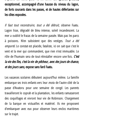
exceptionnel, accompagné d’une hausse du niveau du lagon, 
de forts courants dans les passes, et de hautes déferlantes sur 
les côtes exposées.
Il faut tout reconstruire
, 
tout a été détruit,
 observe Faatu. 
Lagon lisse, dégradé de bleu intense, soleil incandescent. La 
mer a oublié le fracas de la semaine passée. Mais pas les parcs 
à poissons. N’en subsistent que des vestiges. 
Tout a été 
emporté.
 Le constat est placide, fataliste, ici on sait que c’est le 
vent et la mer qui commandent, que rien n’est immuable. Le 
rôle de l’humain sera de tout réinstaller encore une fois. 
C’est 
la vie des îles
, 
c’est la vie de pêcheur, avec des jours de chance, 
et des jours sans
, expose sans fard Faatu. 
Les vacances scolaires débutent aujourd’hui même. La famille 
embarque ses trois enfants vers leur 
motu
 de l’autre côté de la 
passe d’Avatoru pour une semaine de congé. Les parents 
travailleront le coprah et la plantation, les enfants ramasseront 
des coquillages et vivront leur vie de Robinson. Chargement 
de la barque en victuailles et matériel. Ils me proposent 
d’embarquer avec eux pour observer leurs enclos maritimes 
sur le trajet.