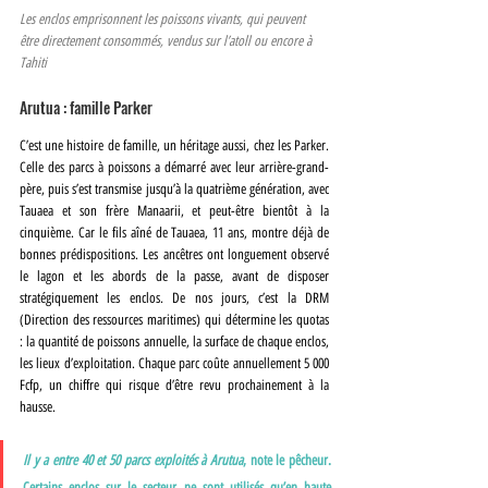
Les enclos emprisonnent les poissons vivants, qui peuvent 
être directement consommés, vendus sur l’atoll ou encore à 
Tahiti
Arutua : famille Parker
C’est une histoire de famille, un héritage aussi, chez les Parker. 
Celle des parcs à poissons a démarré avec leur arrière-grand-
père, puis s’est transmise jusqu’à la quatrième génération, avec 
Tauaea et son frère Manaarii, et peut-être bientôt à la 
cinquième. Car le fils aîné de Tauaea, 11 ans, montre déjà de 
bonnes prédispositions. Les ancêtres ont longuement observé 
le lagon et les abords de la passe, avant de disposer 
stratégiquement les enclos. De nos jours, c’est la DRM 
(Direction des ressources maritimes) qui détermine les quotas 
: la quantité de poissons annuelle, la surface de chaque enclos, 
les lieux d’exploitation. Chaque parc coûte annuellement 5 000 
Fcfp, un chiffre qui risque d’être revu prochainement à la 
hausse. 
Il y a entre 40 et 50 parcs exploités à Arutua
, note le pêcheur. 
Certains enclos sur le secteur ne sont utilisés qu’en haute 