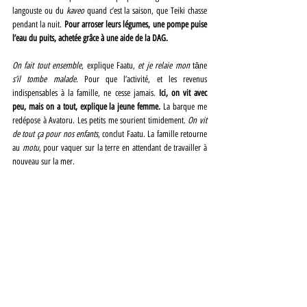
langouste ou du 
kaveo
 quand c’est la saison, que Teiki chasse 
pendant la nuit. 
Pour arroser leurs légumes, une pompe puise 
l’eau du puits, achetée grâce à une aide de la DAG.
On fait tout ensemble
, explique Faatu, 
et je relaie mon 
tāne 
s’il tombe malade
. Pour que l’activité, et les revenus 
indispensables à la famille, ne cesse jamais. 
Ici, on vit avec 
peu, mais on a tout, explique la jeune femme.
 La barque me 
redépose à Avatoru. Les petits me sourient timidement. 
On vit 
de tout ça pour nos enfants
, conclut Faatu. La famille retourne 
au 
motu
, pour vaquer sur la terre en attendant de travailler à 
nouveau sur la mer.