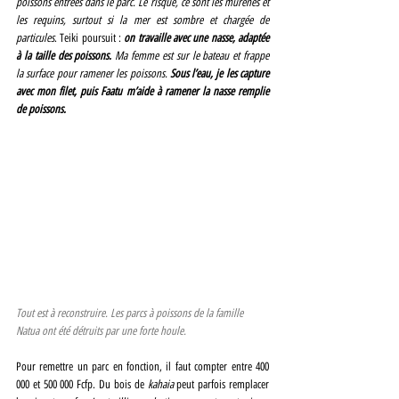
poissons entrées dans le parc. Le risque, ce sont les murènes et 
les requins, surtout si la mer est sombre et chargée de 
particules
. Teiki poursuit : 
on travaille avec une nasse, adaptée 
à la taille des poissons.
 Ma femme est sur le bateau et frappe 
la surface pour ramener les poissons. 
Sous l’eau, je les capture 
avec mon filet, puis Faatu m’aide à ramener la nasse remplie 
de poissons.
Tout est à reconstruire. Les parcs à poissons de la famille 
Natua ont été détruits par une forte houle.
Pour remettre un parc en fonction, il faut compter entre 400 
000 et 500 000 Fcfp. Du bois de 
kahaia
 peut parfois remplacer 