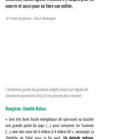
nourrir et aussi pour en faire son métier.
© Texte et photos : Doris Ramseyer
L’entonnoir guide les poissons piégés jusqu’à un espace de 
chambres successives d’où ils ne peuvent plus ressortir
Rangiroa : famille Natua
« Une très forte houle énergétique de sud-ouest va toucher 
une grande partie du pays (…) pour concerner les Tuamotu 
(…) avec des creux de 4 mètres à 4 mètres 50 », annonçait 
La 
Dépêche de Tahiti
 pour la fin avril. 
Un épisode précoce, 