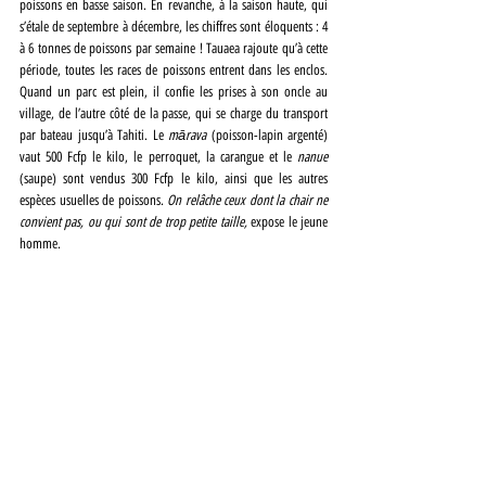
poissons en basse saison. En revanche, à la saison haute, qui 
s’étale de septembre à décembre, les chiffres sont éloquents : 4 
à 6 tonnes de poissons par semaine ! Tauaea rajoute qu’à cette 
période, toutes les races de poissons entrent dans les enclos. 
Quand un parc est plein, il confie les prises à son oncle au 
village, de l’autre côté de la passe, qui se charge du transport 
par bateau jusqu’à Tahiti. Le 
mārava 
(poisson-lapin argenté) 
vaut 500 Fcfp le kilo, le perroquet, la carangue et le 
nanue
(saupe) sont vendus 300 Fcfp le kilo, ainsi que les autres 
espèces usuelles de poissons. 
On relâche ceux dont la chair ne 
convient pas, ou qui sont de trop petite taille, 
expose le jeune 
homme.