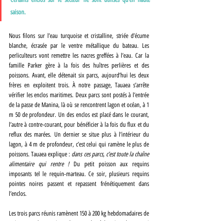
saison. 
Nous filons sur l’eau turquoise et cristalline, striée d’écume 
blanche, écrasée par le ventre métallique du bateau. Les 
perliculteurs vont remettre les nacres greffées à l’eau. Car la 
famille Parker gère à la fois des huîtres perlières et des 
poissons. Avant, elle détenait six parcs, aujourd’hui les deux 
frères en exploitent trois. À notre passage, Tauaea s’arrête 
vérifier les enclos maritimes. Deux parcs sont postés à l’entrée 
de la passe de
Manina, là où se rencontrent lagon et océan, à 1 
m 50 de profondeur. Un des enclos est placé dans le courant, 
l’autre à contre-courant, pour bénéficier à la fois du flux et du 
reflux des marées. Un dernier se situe plus à l’intérieur du 
lagon, à 4 m de profondeur, c’est celui qui ramène le plus de 
poissons. Tauaea explique : 
dans ces parcs, c’est toute la chaîne 
alimentaire qui rentre !
 Du petit poisson aux requins 
imposants tel le requin-marteau. Ce soir, plusieurs requins 
pointes noires passent et repassent frénétiquement dans 
l’enclos. 
Les trois parcs réunis ramènent 150 à 200 kg hebdomadaires de 