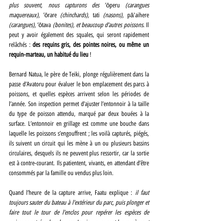
plus souvent, nous capturons des 
’ōperu
 (carangues 
maquereaux), 
’ōrare
 (chinchards), 
tati
 (nasons), 
pā'aihere 
(carangues), 
’ōtava
 (bonites), et beaucoup d’autres poissons
. Il 
peut y avoir également des squales, qui seront rapidement 
relâchés : 
des requins gris, des pointes noires, ou même un 
requin-marteau, un habitué du lieu
 ! 
Bernard Natua, le père de Teiki, plonge régulièrement dans la 
passe d’Avatoru pour évaluer le bon emplacement des parcs à 
poissons, et quelles espèces arrivent selon les périodes de 
l’année. Son inspection permet d’ajuster l’entonnoir à la taille 
du type de poisson attendu, marqué par deux bouées à la 
surface. L’entonnoir en grillage est comme une bouche dans 
laquelle les poissons s’engouffrent ; les voilà capturés, piégés, 
ils suivent un circuit qui les mène à un ou plusieurs bassins 
circulaires, desquels ils ne peuvent plus ressortir, car la sortie 
est à contre-courant. Ils patientent, vivants, en attendant d’être 
consommés par la famille ou vendus plus loin. 
Quand l’heure de la capture arrive, Faatu explique :
il faut 
toujours sauter du bateau à l’extérieur du parc, puis plonger et 
faire tout le tour de l’enclos pour repérer les espèces de 