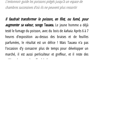
L’entonnoir guide les poissons piégés jusqu’à un espace de 
chambres successives d’où ils ne peuvent plus ressortir
Il faudrait transformer le poisson, en filet, ou fumé, pour 
augmenter sa valeur, 
songe Tauaea.
 Le jeune homme a déjà 
testé le fumage du poisson, avec du bois de 
kahaia
. Après 6 à 7 
heures d’exposition au-dessus des braises et de feuilles 
parfumées, le résultat est un délice ! Mais Tauaea n’a pas 
l’occasion d’y consacrer plus de temps pour développer un 
marché, il est aussi perliculteur et greffeur, et il reste des 
milliers de nacres à greffer à la ferme. 
Tauaea et son frère Manaarii contrôlent les parcs à poissons 
tous les deux jours, c’est un minimum. Un grillage sous-marin 
peut être percé, un ou plusieurs requins ont pu entrer, il peut 
y avoir de la casse en cas de houle, ou le parc peut aussi 
déborder de poissons. Il faut réguler l’espace, pour qu’ils aient 
toujours assez de nourriture. 
Mieux vaut donc habiter proche 
de son parc à poissons, ce qui garantit également une bonne 
prévention contre les vols. 
Quand je suis né, les parcs à poissons étaient en matières 