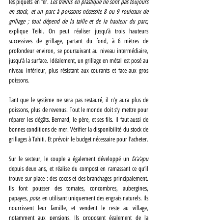
les piquets en fer. 
Les treillis en plastique ne sont pas toujours 
en stock, et un parc à poissons nécessite 8 ou 9 rouleaux de 
grillage ; tout dépend de la taille et de la hauteur du parc
, 
explique Teiki. On peut réaliser jusqu’à trois hauteurs 
successives de grillage, partant du fond, à 6 mètres de 
profondeur environ, se poursuivant au niveau intermédiaire, 
jusqu’à la surface. Idéalement, un grillage en métal est posé au 
niveau inférieur, plus résistant aux courants et face aux gros 
poissons.
Tant que le système ne sera pas restauré, il n’y aura plus de 
poissons, plus de revenus. Tout le monde doit s’y mettre pour 
réparer les dégâts. Bernard, le père, et ses fils. Il faut aussi de 
bonnes conditions de mer. Vérifier la disponibilité du stock de 
grillages à Tahiti. Et prévoir le budget nécessaire pour l’acheter.
Sur le secteur, le couple a également développé un 
fa’a’apu
depuis deux ans, et réalise du compost en ramassant ce qu’il 
trouve sur place : des cocos et des branchages principalement. 
Ils font pousser des tomates, concombres, aubergines, 
papayes, 
pota
, en utilisant uniquement des engrais naturels. Ils 
nourrissent leur famille, et vendent le reste au village, 
notamment aux pensions. Ils proposent également de la 