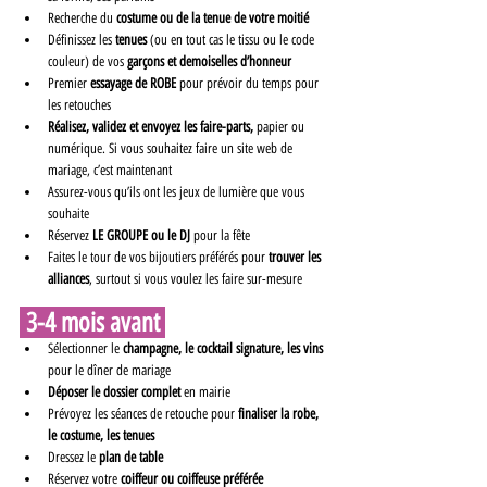
Recherche du 
costume ou de la tenue de votre moitié
Définissez les 
tenues
 (ou en tout cas le tissu ou le code 
couleur) de vos 
garçons et demoiselles d’honneur
Premier 
essayage de ROBE
 pour prévoir du temps pour 
les retouches
Réalisez, validez et envoyez les faire-parts,
 papier ou 
numérique. Si vous souhaitez faire un site web de 
mariage, c’est maintenant
Assurez-vous qu’ils ont les jeux de lumière que vous
souhaite
Réservez 
LE GROUPE ou le DJ
 pour la fête
Faites le tour de vos bijoutiers préférés pour 
trouver les 
alliances
, surtout si vous voulez les faire sur-mesure
 3-4 mois avant 
Sélectionner le 
champagne, le cocktail signature, les vins
pour le dîner de mariage
Déposer le dossier complet
 en mairie
Prévoyez les séances de retouche pour 
finaliser la robe, 
le costume, les tenues
Dressez le 
plan de table
Réservez votre 
coiffeur ou coiffeuse préférée