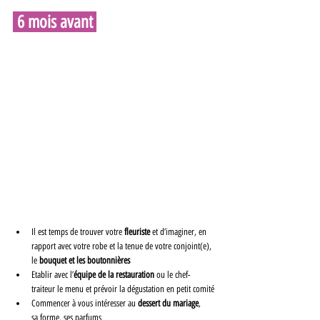
 6 mois avant 
Il est temps de trouver votre 
fleuriste
 et d’imaginer, en 
rapport avec votre robe et la tenue de votre conjoint(e), 
le 
bouquet et les boutonnières
Etablir avec l’
équipe de la restauration
 ou le chef-
traiteur le menu et prévoir la dégustation en petit comité
Commencer à vous intéresser au 
dessert du mariage
,
sa forme, ses parfums