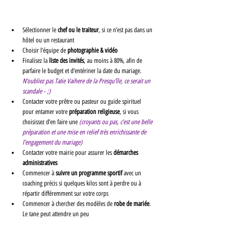
Sélectionner le 
chef ou le traiteur
, si ce n’est pas dans un 
hôtel ou un restaurant
Choisir l’équipe de 
photographie & vidéo
Finalisez la 
liste des invités
, au moins à 80%, afin de 
parfaire le budget et d’entériner la date du mariage. 
N’oubliez pas Tatie Vaihere de la Presqu’île, ce serait un 
scandale - ;)
Contacter votre prêtre ou pasteur ou guide spirituel 
pour entamer votre 
préparation religieuse
, si vous 
choisissez d’en faire une 
(croyants ou pas, c’est une belle 
préparation et une mise en relief très enrichissante de 
l’engagement du mariage)
Contacter votre mairie pour assurer les 
démarches 
administratives
Commencer à 
suivre un programme sportif
 avec un 
coaching précis si quelques kilos sont à perdre ou à 
répartir différemment sur votre corps
Commencer à chercher des modèles de 
robe de mariée
. 
Le tane peut attendre un peu