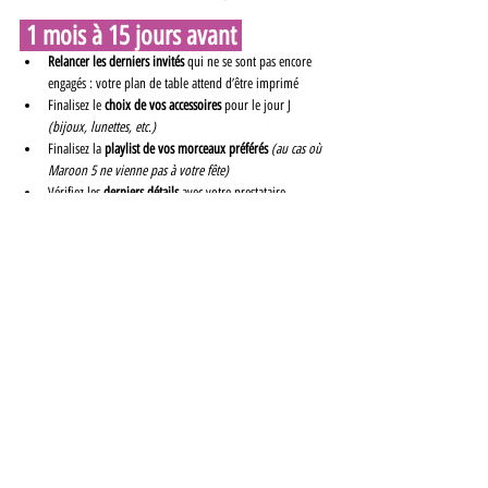
 1 mois à 15 jours avant 
Relancer les derniers invités
 qui ne se sont pas encore 
engagés : votre plan de table attend d’être imprimé
Finalisez le 
choix de vos accessoires
 pour le jour J 
(bijoux, lunettes, etc.)
Finalisez la 
playlist de vos morceaux préférés
(au cas où 
Maroon 5 ne vienne pas à votre fête)
Vérifiez les 
derniers détails
 avec votre prestataire
Récupérez 
robe & tenues de mariage
Dans quelques jours, vous vous 
mariez - Rassurez-vous, tout est 
prêt
Here