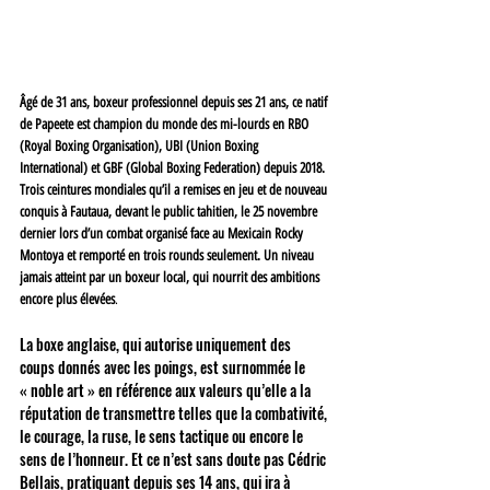
Âgé de 31 ans, boxeur professionnel depuis ses 21 ans, ce natif 
de Papeete est champion du monde des mi-lourds en RBO 
(Royal Boxing Organisation), UBI (Union Boxing 
International) et GBF (Global Boxing Federation) depuis 2018. 
Trois ceintures mondiales qu’il a remises en jeu et de nouveau 
conquis à Fautaua, devant le public tahitien, le 25 novembre 
dernier lors d’un combat organisé face au Mexicain Rocky 
Montoya et remporté en trois rounds seulement. Un niveau 
jamais atteint par un boxeur local, qui nourrit des ambitions 
encore plus élevées
.
La boxe anglaise, qui autorise uniquement des 
coups donnés avec les poings, est surnommée le 
« noble art » en référence aux valeurs qu’elle a la 
réputation de transmettre telles que la combativité, 
le courage, la ruse, le sens tactique ou encore le 
sens de l’honneur. Et ce n’est sans doute pas Cédric 
Bellais, pratiquant depuis ses 14 ans, qui ira à 