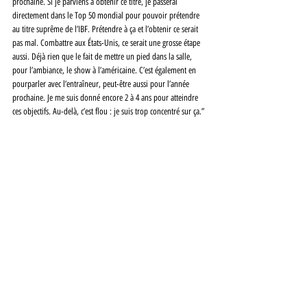
prochaine. Si je parviens à obtenir ce titre, je passerai 
directement dans le Top 50 mondial pour pouvoir prétendre 
au titre suprême de l’IBF. Prétendre à ça et l’obtenir ce serait 
pas mal. Combattre aux États-Unis, ce serait une grosse étape 
aussi. Déjà rien que le fait de mettre un pied dans la salle, 
pour l’ambiance, le show à l’américaine. C’est également en 
pourparler avec l’entraîneur, peut-être aussi pour l’année 
prochaine. Je me suis donné encore 2 à 4 ans pour atteindre 
ces objectifs. Au-delà, c’est flou : je suis trop concentré sur ça.”
Tu réussis à en vivre ?
“Ce n’est pas évident. J’y arrive surtout grâce à mes sponsors 
qui sont quand même assez nombreux et me suivent depuis 