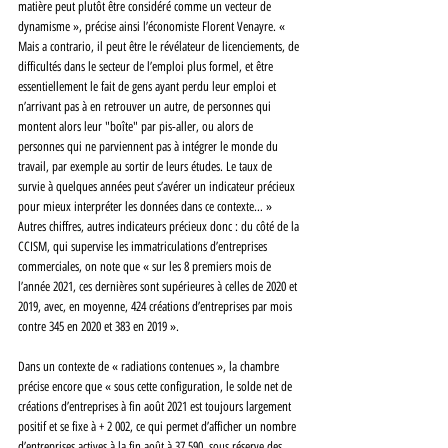
matière peut plutôt être considéré comme un vecteur de 
dynamisme », précise ainsi l’économiste Florent Venayre. « 
Mais a contrario, il peut être le révélateur de licenciements, de 
difficultés dans le secteur de l’emploi plus formel, et être 
essentiellement le fait de gens ayant perdu leur emploi et 
n’arrivant pas à en retrouver un autre, de personnes qui 
montent alors leur "boîte" par pis-aller, ou alors de 
personnes qui ne parviennent pas à intégrer le monde du 
travail, par exemple au sortir de leurs études. Le taux de 
survie à quelques années peut s’avérer un indicateur précieux 
pour mieux interpréter les données dans ce contexte… » 
Autres chiffres, autres indicateurs précieux donc : du côté de la 
CCISM, qui supervise les immatriculations d’entreprises 
commerciales, on note que « sur les 8 premiers mois de 
l’année 2021, ces dernières sont supérieures à celles de 2020 et 
2019, avec, en moyenne, 424 créations d’entreprises par mois 
contre 345 en 2020 et 383 en 2019 ».
Dans un contexte de « radiations contenues », la chambre 
précise encore que « sous cette configuration, le solde net de 
créations d’entreprises à fin août 2021 est toujours largement 
positif et se fixe à + 2 002, ce qui permet d’afficher un nombre 
d’entreprises actives à la fin août à 37 590, sous réserve des 