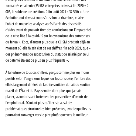
formalités en attente (35 588 entreprises actives à fin 2020 + 2 
002, le solde net de créations à fin août 2021 = 37 590) ». Une 
évolution qui devra à coup sûr, selon la chambre, « faire 
l’objet de nouvelles analyses après l’arrêt des dispositifs 
d’aides avant de pouvoir tirer des conclusions sur l’impact réel 
de la crise liée à la covid-19 sur le dynamisme des entreprises 
du fenua ». Et ce, d’autant plus que la CCISM précisait déjà au 
moment où elle faisait état de ces chiffres, fin août 2021, que « 
des phénomènes de substitution du statut de salarié par celui 
de patenté étaient de plus en plus fréquents ».
À la lecture de tous ces chiffres, perçus comme plus ou moins 
positifs selon l’angle sous lequel on les considère, l’ombre des 
effets largement différés de la crise sanitaire du fait du soutien 
massif de l’État et du Pays semble donc plus que jamais 
planer, assombrissant fortement les perspectives d’avenir de 
l’emploi local. D’autant plus qu’il existe aussi des 
problématiques structurelles bien présentes, avec lesquelles ils 
pourraient converger vers le pire plutôt que vers le meilleur…