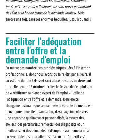
notamment, soulignent toutes la résilience de l’économie 
locale grâce au soutien financier aux entreprises en difficulté 
de l’État et la bonne tenue de la demande locale 
». Mais 
encore une fois, sans ces énormes béquilles, jusqu’à quand ? 
Faciliter l'adéquation 
entre l'offre et la 
demande d'emploi
En marge des nombreuses problématiques liées à l’insertion 
professionnelle, dont nous avons pu faire état par ailleurs, il 
en est une dont le SEFI s’est saisi à bras-le-corps en devenant 
officiellement le 15 octobre dernier le Service de l’emploi afin 
de « réaffirmer sa place d’expert de l’emploi » : celle de 
l’adéquation entre l’offre et la demande. Derrière ce 
changement sémantique se manifeste la volonté de mettre en 
oeuvre une nouvelle organisation, davantage tournée vers 
une approche qualitative et personnalisée, à travers des 
ateliers, des partenariats renforcés, des diagnostics et un 
meilleur suivi des demandeurs d’emploi (via même la mise 
en service de bus pour aller jusqu’à eux !). L’objectif visé 