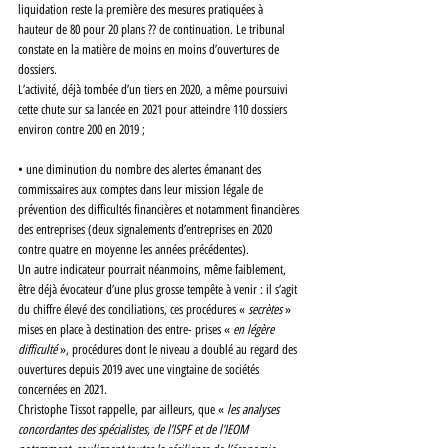
liquidation reste la première des mesures pratiquées à 
hauteur de 80 pour 20 plans ?? de continuation. Le tribunal 
constate en la matière de moins en moins d’ouvertures de 
dossiers. 
L’activité, déjà tombée d’un tiers en 2020, a même poursuivi 
cette chute sur sa lancée en 2021 pour atteindre 110 dossiers 
environ contre 200 en 2019 ; 
• une diminution du nombre des alertes émanant des 
commissaires aux comptes dans leur mission légale de 
prévention des difficultés financières et notamment financières 
des entreprises (deux signalements d’entreprises en 2020 
contre quatre en moyenne les années précédentes). 
Un autre indicateur pourrait néanmoins, même faiblement, 
être déjà évocateur d’une plus grosse tempête à venir : il s’agit 
du chiffre élevé des conciliations, ces procédures « 
secrètes 
» 
mises en place à destination des entre- prises « 
en légère 
difficulté 
», procédures dont le niveau a doublé au regard des 
ouvertures depuis 2019 avec une vingtaine de sociétés 
concernées en 2021.
Christophe Tissot rappelle, par ailleurs, que « 
les analyses 
concordantes des spécialistes, de l’ISPF et de l’IEOM 