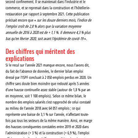
second confinement. Il se maintenait dans l’industrie et le 
commerce, et se reprenait dans la construction et l’hôtellerie-
restauration par rapport à septembre 2021. Cette publication 
précisait encore que « 
sur les douze derniers mois, l’indice de 
l’emploi croît de 2,8 % alors que la variation moyenne 
annuelle de 2016 à 2020 est de + 1,1 %. Il demeure 4,3 % plus 
bas qu’en février 2020, soit avant l’épidémie de covid-19
 ».
Des chiffres qui méritent des 
explications 
Si le recul sur l’année 2021 manque encore, nous l’avons dit, 
du fait de l’absence de données, le dernier bilan emploi 
dressé par l’ISPF concluait à 2 050 emplois perdus en 2020. Un 
chiffre sans doute bien moindre que redouté après 5 années 
d’une hausse continuelle assez stable (autour de 1,8 % par an 
en moyenne, soit 1 100 emplois). Selon ce même bilan, le 
nombre des emplois salariés s’est rapproché de celui constaté 
au milieu de l’année 2018 avec 64 051 emplois ; ce qui 
représente une baisse de 3,1 % sur l’année, n’affectant toute- 
fois pas tous les secteurs de la même manière. Ainsi, en marge 
des hausses conséquentes constatées entre 2019 et 2020 dans 
l’administration (+ 3 %) et la construction (+ 6,9 %), l’emploi 