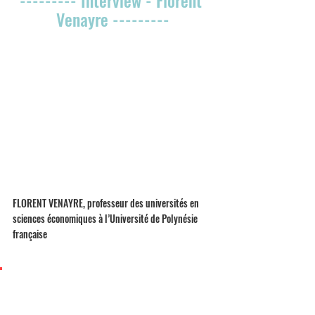
Venayre ---------
FLORENT VENAYRE, professeur des universités en 
sciences économiques à l’Université de Polynésie 
française
« La création d’emplois n’est pas proclamée par la puissance 
publique, elle est décidée par les entreprises »