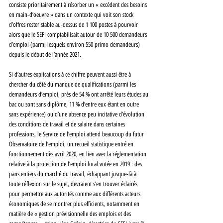
consiste prioritairement à résorber un « excédent des besoins 
en main-d’oeuvre » dans un contexte qui voit son stock 
d’offres rester stable au-dessus de 1 100 postes à pourvoir 
alors que le SEFI comptabilisait autour de 10 500 demandeurs 
d’emploi (parmi lesquels environ 550 primo demandeurs) 
depuis le début de l’année 2021.
Si d’autres explications à ce chiffre peuvent aussi être à 
chercher du côté du manque de qualifications (parmi les 
demandeurs d’emploi, près de 54 % ont arrêté leurs études au 
bac ou sont sans diplôme, 11 % d’entre eux étant en outre 
sans expérience) ou d’une absence peu incitative d’évolution 
des conditions de travail et de salaire dans certaines 
professions, le Service de l’emploi attend beaucoup du futur 
Observatoire de l’emploi, un recueil statistique entré en 
fonctionnement dès avril 2020, en lien avec la réglementation 
relative à la protection de l’emploi local votée en 2019 : des 
pans entiers du marché du travail, échappant jusque-là à 
toute réflexion sur le sujet, devraient s’en trouver éclairés 
pour permettre aux autorités comme aux différents acteurs 
économiques de se montrer plus efficients, notamment en 
matière de « gestion prévisionnelle des emplois et des 