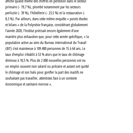
affiche quand même des chiffres en perdition dans le secteur 
primaire (- 19,7 %), plombé notamment par les secteurs 
perlicole (- 39 %), l’hôtellerie (- 23,5 %) et la restauration (- 
8,3 %). Par ailleurs, dans cette même enquête « points études 
et bilans » de la Polynésie française, considérant globalement 
l’année 2020, l’Institut précisait encore également d’une 
manière plus exhaustive que, pour cette année spécifique, « la 
population active au sens du Bureau international du Travail 
(BIT) s’est maintenue à 109 400 personnes de 15 à 64 ans. Le 
taux d’emploi s’établit à 53 % alors que le taux de chômage 
diminue à 10,5 %. Plus de 2 000 nouvelles personnes ont eu 
un emploi souvent non salarié ou précaire et autant ont quitté 
le chômage et son halo pour gonfler la part des inactifs ne 
souhaitant pas travailler, attentistes face à un contexte 
économique et sanitaire morose ». 