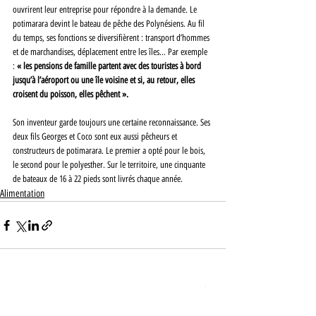
ouvrirent leur entreprise pour répondre à la demande. Le 
potimarara devint le bateau de pêche des Polynésiens. Au fil 
du temps, ses fonctions se diversifièrent : transport d’hommes 
et de marchandises, déplacement entre les îles… Par exemple 
: 
« les pensions de famille partent avec des touristes à bord 
jusqu’à l’aéroport ou une île voisine et si, au retour, elles 
croisent du poisson, elles pêchent ».
Son inventeur garde toujours une certaine reconnaissance. Ses 
deux fils Georges et Coco sont eux aussi pêcheurs et 
constructeurs de potimarara. Le premier a opté pour le bois, 
le second pour le polyesther. Sur le territoire, une cinquante 
de bateaux de 16 à 22 pieds sont livrés chaque année.
Alimentation
Posts récents
Voir tout