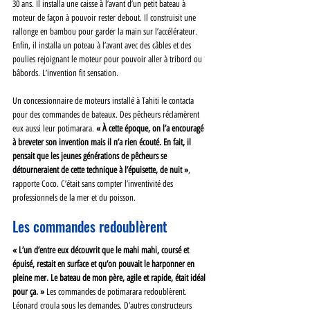
30 ans. Il installa une caisse à l’avant d’un petit bateau à 
moteur de façon à pouvoir rester debout. Il construisit une 
rallonge en bambou pour garder la main sur l’accélérateur. 
Enfin, il installa un poteau à l’avant avec des câbles et des 
poulies rejoignant le moteur pour pouvoir aller à tribord ou 
bâbords. L’invention fit sensation.
Un concessionnaire de moteurs installé à Tahiti le contacta 
pour des commandes de bateaux. Des pêcheurs réclamèrent 
eux aussi leur potimarara. 
« À cette époque, on l’a encouragé 
à breveter son invention mais il n’a rien écouté. En fait, il 
pensait que les jeunes générations de pêcheurs se 
détourneraient de cette technique à l’épuisette, de nuit »
, 
rapporte Coco. C’était sans compter l’inventivité des 
professionnels de la mer et du poisson.
Les commandes redoublèrent
« L’un d’entre eux découvrit que le mahi mahi, coursé et 
épuisé, restait en surface et qu’on pouvait le harponner en 
pleine mer. Le bateau de mon père, agile et rapide, était idéal 
pour ça. »
 Les commandes de potimarara redoublèrent.
Léonard croula sous les demandes. D’autres constructeurs 