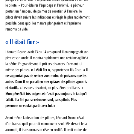
le pilote. » Pour éclairer l’équipage et l’activité, le pêcheur 
portait un flambeau de palmes de cocotier. À l’arrière, le 
pilote devait suivre les indications et réagir le plus rapidement 
possible. Sans quoi les marara plongeaient et l’épuisette 
remontait à vide.
« Il était fier »
Léonard Deane, avait 13 ou 14 ans quand il accompagnait son 
père et son oncle. Il montra rapidement une certaine agilité à 
la pêche. En grandissant, il prit ses distances. Formant lui-
même des pilotes. 
« Il était fier »
, rapporte son fils Coco. 
« Il 
ne supportait pas de rentrer avec moins de poissons que les 
autres. Donc il ne partait en mer qu’avec des pilotes aguerris 
et réactifs. »
 Lesquels devaient, en plus, être conciliants. 
« 
Mon père était très exigent et n’avait pas toujours le tact qu’il 
fallait. Il a fini par se retrouver seul, sans pilote. Plus 
personne ne voulait partir avec lui. »
Avant même la désertion des pilotes, Léonard Deane rêvait 
d’un bateau qu’il pourrait manoeuvrer seul. Mis devant le fait 
accompli, il transforma son rêve en réalité. Il avait moins de 