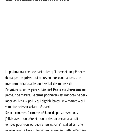
Le potimarara a ceci de particulier qu’il permet aux pêcheurs 
de traquer les prises tout en restant aux commandes. Une 
invention remarquable qui a séduit des milliers de 
Polynésiens. Son « père », Léonard Deane était lui-même un 
pêcheur de marara. Le terme potimarara est composé de deux 
mots tahitiens, « poti » qui signifie bateau et « marara » qui 
veut dire poisson volant. Léonard
Dean a commencé comme pêcheur de poissons volants. « 
J’allais avec mon père et mon oncle, on partait à la nuit 
tombée pour trois ou quatre heures. On s’installait sur une 
pirogue avec, à l’avant, le pêcheur et son épuisette, à l’arrière, 