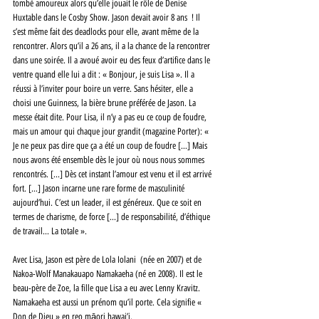
tombé amoureux alors qu’elle jouait le rôle de Denise 
Huxtable dans le Cosby Show. Jason devait avoir 8 ans  ! Il 
s’est même fait des deadlocks pour elle, avant même de la 
rencontrer. Alors qu’il a 26 ans, il a la chance de la rencontrer 
dans une soirée. Il a avoué avoir eu des feux d’artifice dans le 
ventre quand elle lui a dit : « Bonjour, je suis Lisa ». Il a 
réussi à l’inviter pour boire un verre. Sans hésiter, elle a 
choisi une Guinness, la bière brune préférée de Jason. La 
messe était dite. Pour Lisa, il n’y a pas eu ce coup de foudre, 
mais un amour qui chaque jour grandit (magazine Porter): « 
Je ne peux pas dire que ça a été un coup de foudre […] Mais 
nous avons été ensemble dès le jour où nous nous sommes 
rencontrés. [...] Dès cet instant l’amour est venu et il est arrivé 
fort. […] Jason incarne une rare forme de masculinité 
aujourd’hui. C’est un leader, il est généreux. Que ce soit en 
termes de charisme, de force [...] de responsabilité, d’éthique 
de travail... La totale ».
Avec Lisa, Jason est père de Lola Iolani  (née en 2007) et de 
Nakoa-Wolf Manakauapo Namakaeha (né en 2008). Il est le 
beau-père de Zoe, la fille que Lisa a eu avec Lenny Kravitz.
Namakaeha est aussi un prénom qu’il porte. Cela signifie « 
Don de Dieu » en reo māori hawai’i.