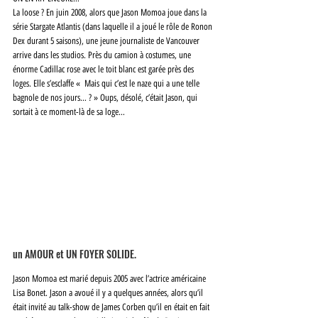
La loose ? En juin 2008, alors que Jason Momoa joue dans la 
série Stargate Atlantis (dans laquelle il a joué le rôle de Ronon 
Dex durant 5 saisons), une jeune journaliste de Vancouver 
arrive dans les studios. Près du camion à costumes, une 
énorme Cadillac rose avec le toit blanc est garée près des 
loges. Elle s’esclaffe «  Mais qui c’est le naze qui a une telle 
bagnole de nos jours… ? » Oups, désolé, c’était Jason, qui 
sortait à ce moment-là de sa loge…
un AMOUR et UN FOYER SOLIDE.
Jason Momoa est marié depuis 2005 avec l’actrice américaine 
Lisa Bonet. Jason a avoué il y a quelques années, alors qu’il 
était invité au talk-show de James Corben qu’il en était en fait 