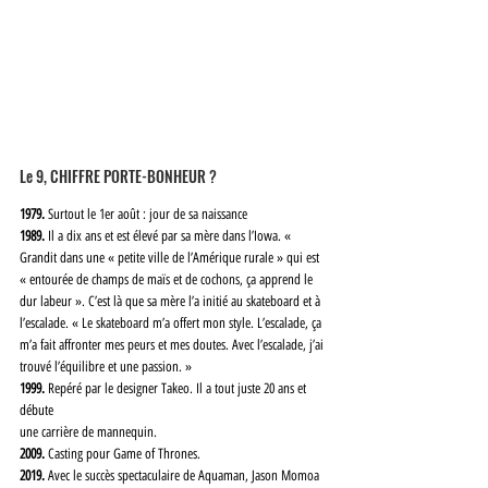
Le 9, CHIFFRE PORTE-BONHEUR ?
1979.
 Surtout le 1er août : jour de sa naissance
1989.
 Il a dix ans et est élevé par sa mère dans l’Iowa. « 
Grandit dans une « petite ville de l’Amérique rurale » qui est 
« entourée de champs de maïs et de cochons, ça apprend le 
dur labeur ». C’est là que sa mère l’a initié au skateboard et à 
l’escalade. « Le skateboard m’a offert mon style. L’escalade, ça 
m’a fait affronter mes peurs et mes doutes. Avec l’escalade, j’ai 
trouvé l’équilibre et une passion. »
1999.
 Repéré par le designer Takeo. Il a tout juste 20 ans et 
débute
une carrière de mannequin.
2009.
 Casting pour Game of Thrones.
2019.
 Avec le succès spectaculaire de Aquaman, Jason Momoa 