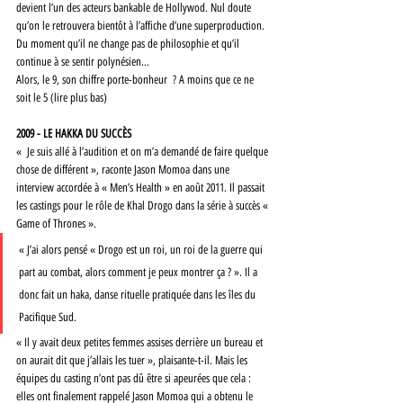
devient l’un des acteurs bankable de Hollywod. Nul doute 
qu’on le retrouvera bientôt à l’affiche d’une superproduction. 
Du moment qu’il ne change pas de philosophie et qu’il 
continue à se sentir polynésien…
Alors, le 9, son chiffre porte-bonheur  ? A moins que ce ne 
soit le 5 (lire plus bas)
2009 - LE HAKKA DU SUCCÈS
«  Je suis allé à l’audition et on m’a demandé de faire quelque 
chose de différent », raconte Jason Momoa dans une 
interview accordée à « Men’s Health » en août 2011. Il passait 
les castings pour le rôle de Khal Drogo dans la série à succès « 
Game of Thrones ». 
« J’ai alors pensé « Drogo est un roi, un roi de la guerre qui 
part au combat, alors comment je peux montrer ça ? ». Il a 
donc fait un haka, danse rituelle pratiquée dans les îles du 
Pacifique Sud. 
« Il y avait deux petites femmes assises derrière un bureau et 
on aurait dit que j’allais les tuer », plaisante-t-il. Mais les 
équipes du casting n’ont pas dû être si apeurées que cela : 
elles ont finalement rappelé Jason Momoa qui a obtenu le 