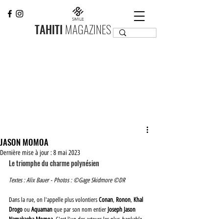
TAHITI
MAGAZINES
JASON MOMOA
Dernière mise à jour :
8 mai 2023
Le triomphe du charme polynésien
Textes : Alix Bauer - Photos : ©Gage Skidmore ©DR
Dans la rue, on l'appelle plus volontiers 
Conan
, 
Ronon
, 
Khal 
Drogo
 ou 
Aquaman
 que par son nom entier 
Joseph Jason 