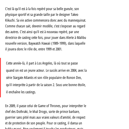
C’est là qu’il est à la fois repéré pour sa belle gueule, son 
physique sportif et sa grande taille par le designer Takeo 
Kikuchi. Sa vie active commencera donc avec du mannequinat. 
Comme chacun sait, devenir modèle, c’est s’exposer au regard 
des autres. C’est ainsi qu’il est à nouveau repéré, par une 
directrice de casting cette fois, pour jouer dans Alerte à Malibu 
nouvelle version, Baywatch Hawaii (1989-1999), dans laquelle 
il jouera donc le rôle de, entre 1999 et 2001. 
Cette année-là, il part à Los Angeles, là où tout se passe 
quand on est un jeune acteur. Le succès arrive en 2004, avec la 
série Stargate Atlantis et son rôle populaire de Ronon Dex, 
qu’il interprète à partir de la saison 2. Sous une bonne étoile, 
il enchaîne les castings. 
En 2009, il passe celui de Game of Thrones, pour interpréter le 
chef des Dothraki, le khal Drogo, sorte de prince barbare, 
guerrier sans pitié mais aux vraies valeurs d’amitié, de respect 
et de protection de son peuple. Pour ce casting, il dansa un 
hakka maori. Non seulement il toucha les producteurs, mais 