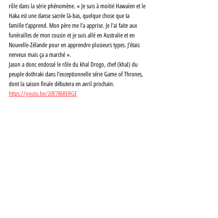
rôle dans la série phénomène. « Je suis à moitié Hawaïen et le 
Haka est une danse sacrée là-bas, quelque chose que ta 
famille t’apprend. Mon père me l’a apprise. Je l’ai faite aux 
funérailles de mon cousin et je suis allé en Australie et en 
Nouvelle-Zélande pour en apprendre plusieurs types. J’étais 
nerveux mais ça a marché ».
Jason a donc endossé le rôle du khal Drogo, chef (khal) du 
peuple dothraki dans l’exceptionnelle série Game of Thrones, 
dont la saison finale débutera en avril prochain.
https://youtu.be/2dE786RERGE