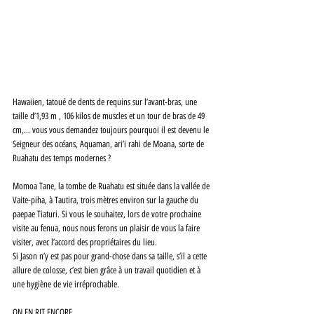
Hawaiien, tatoué de dents de requins sur l’avant-bras, une 
taille d’1,93 m , 106 kilos de muscles et un tour de bras de 49 
cm,… vous vous demandez toujours pourquoi il est devenu le 
Seigneur des océans, Aquaman, ari’i rahi de Moana, sorte de 
Ruahatu des temps modernes ? 
Momoa Tane, la tombe de Ruahatu est située dans la vallée de 
Vaite-piha, à Tautira, trois mètres environ sur la gauche du 
paepae Tiaturi. Si vous le souhaitez, lors de votre prochaine 
visite au fenua, nous nous ferons un plaisir de vous la faire 
visiter, avec l’accord des propriétaires du lieu. 
Si Jason n’y est pas pour grand-chose dans sa taille, s’il a cette 
allure de colosse, c’est bien grâce à un travail quotidien et à 
une hygiène de vie irréprochable. 
ON EN RIT ENCORE…