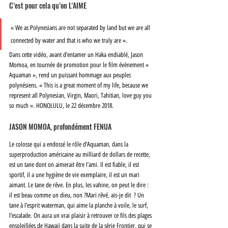
C’est pour cela qu’on L’AIME
« We as Polynesians are not separated by land but we are all 
connected by water and that is who we truly are ».
Dans cette vidéo, avant d’entamer un Haka endiablé, Jason 
Momoa, en tournée de promotion pour le film évènement « 
Aquaman », rend un puissant hommage aux peuples 
polynésiens. « This is a great moment of my life, because we 
represent all Polynesian, Virgin, Maori, Tahitian, love guy you 
so much ». HONOLULU, le 22 décembre 2018.
JASON MOMOA, profondément FENUA
Le colosse qui a endossé le rôle d’Aquaman, dans la 
superproduction américaine au milliard de dollars de recette, 
est un tane dont on aimerait être l’ami. Il est fiable, il est 
sportif, il a une hygiène de vie exemplaire, il est un mari 
aimant. Le tane de rêve. En plus, les vahine, on peut le dire : 
il est beau comme un dieu, non ?Mari rêvé, ais-je dit  ? Un 
tane à l’esprit waterman, qui aime la planche à voile, le surf, 
l’escalade. On aura un vrai plaisir à retrouver ce fils des plages 
ensoleillées de Hawaii dans la suite de la série Frontier, qui se 