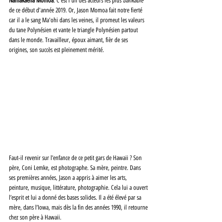
Namakaeha Momoa
. C'est l'un des acteurs les plus 
bankable
de ce début d'année 2019. Or, Jason Momoa fait notre fierté 
car il a le sang Ma'ohi dans les veines, il promeut les valeurs 
du tane Polynésien et vante le triangle Polynésien partout 
dans le monde. Travailleur, époux aimant, fièr de ses 
origines, son succès est pleinement mérité.
Faut-il revenir sur l’enfance de ce petit gars de Hawaii ? Son 
père, Coni Lemke, est photographe. Sa mère, peintre. Dans 
ses premières années, Jason a appris à aimer les arts, 
peinture, musique, littérature, photographie. Cela lui a ouvert 
l’esprit et lui a donné des bases solides. Il a été élevé par sa 
mère, dans l’Iowa, mais dès la fin des années 1990, il retourne 
chez son père à Hawaii. 