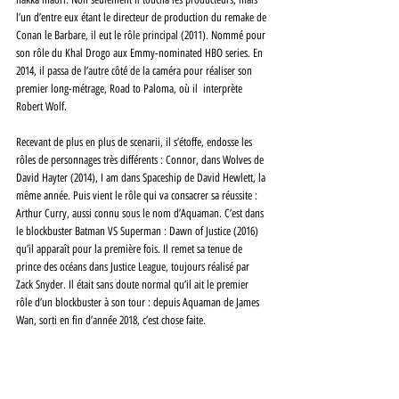
l’un d’entre eux étant le directeur de production du remake de 
Conan le Barbare, il eut le rôle principal (2011). Nommé pour 
son rôle du Khal Drogo aux Emmy-nominated HBO series. En 
2014, il passa de l’autre côté de la caméra pour réaliser son 
premier long-métrage, Road to Paloma, où il  interprète 
Robert Wolf. 
Recevant de plus en plus de scenarii, il s’étoffe, endosse les 
rôles de personnages très différents : Connor, dans Wolves de 
David Hayter (2014), I am dans Spaceship de David Hewlett, la 
même année. Puis vient le rôle qui va consacrer sa réussite : 
Arthur Curry, aussi connu sous le nom d’Aquaman. C’est dans 
le blockbuster Batman VS Superman : Dawn of Justice (2016) 
qu’il apparaît pour la première fois. Il remet sa tenue de 
prince des océans dans Justice League, toujours réalisé par 
Zack Snyder. Il était sans doute normal qu’il ait le premier 
rôle d’un blockbuster à son tour : depuis Aquaman de James 
Wan, sorti en fin d’année 2018, c’est chose faite.