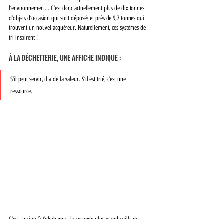
l’environnement… C’est donc actuellement plus de dix tonnes 
d’objets d’occasion qui sont déposés et près de 9,7 tonnes qui 
trouvent un nouvel acquéreur. Naturellement, ces systèmes de 
tri inspirent ! 
À LA DÉCHETTERIE, UNE AFFICHE INDIQUE :
S’il peut servir, il a de la valeur. S’il est trié, c’est une 
ressource.
C’est ainsi qu’à Yokohama - la seconde plus grande ville du 