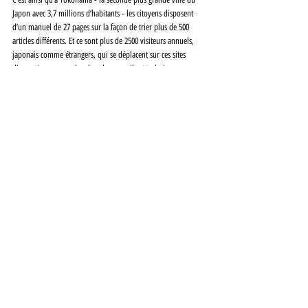
Japon avec 3,7 millions d’habitants - les citoyens disposent 
d’un manuel de 27 pages sur la façon de trier plus de 500 
articles différents. Et ce sont plus de 2500 visiteurs annuels, 
japonais comme étrangers, qui se déplacent sur ces sites 
d’exception pour y chercher des conseils et techniques 
concernant la réduction des détritus. 
Il ne reste qu’à notre Ministère de prendre l’initiative. 
Personne au fenua ne serait contre… même si, comme à 
Kamikatsu, ça grognerait quelques mois.
InstanTANE 
#05
Environnement
InstanTANE
Portraits