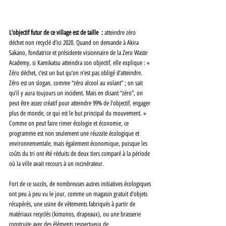
L’objectif futur de ce village est de taille  :
 atteindre zéro 
déchet non recyclé d’ici 2020. Quand on demande à Akira 
Sakano, fondatrice et présidente visionnaire de la Zero Waste 
Academy, si Kamikatsu atteindra son objectif, elle explique : « 
Zéro déchet, c’est un but qu’on n’est pas obligé d’atteindre. 
Zéro est un slogan, comme “zéro alcool au volant” ; on sait 
qu’il y aura toujours un incident. Mais en disant “zéro”, on 
peut être assez créatif pour atteindre 99% de l’objectif, engager 
plus de monde, ce qui est le but principal du mouvement. » 
Comme on peut faire rimer écologie et économie, ce 
programme est non seulement une réussite écologique et 
environnementale, mais également économique, puisque les 
coûts du tri ont été réduits de deux tiers comparé à la période 
où la ville avait recours à un incinérateur. 
Fort de ce succès, de nombreuses autres initiatives écologiques 
ont peu à peu vu le jour, comme un magasin gratuit d’objets 
récupérés, une usine de vêtements fabriqués à partir de 
matériaux recyclés (kimonos, drapeaux), ou une brasserie 
construite avec des éléments respectueux de 