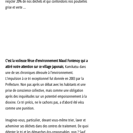
recycler 20% de nos déchets et qui confondons nos poubelles 
grise et verte ...
C’est la voileuse férue d’environnement Maud Fontenoy qui a 
attiré notre attention sur ce village japonais
, Kamikatsu dans 
une de ses chroniques dévouée à l’environnement. 
L’impulsion à ce tri exceptionnel fut donnée en 2003 par la 
Préfecture. Non pas après un débat avec les habitants et une 
prise de conscience collective, mais comme une obligation 
après des inquiétudes sur un potentiel empoisonnement à la 
dioxine. Ce tri précis, ne le cachons pas, a d’abord été vécu 
comme une punition. 
Imaginez-vous, particulier, devant vous-même trier, laver et 
acheminer ses déchets dans des centres de traitement. De quoi 
détester le tri et les démarches éco-responsables, non ? Sauf 