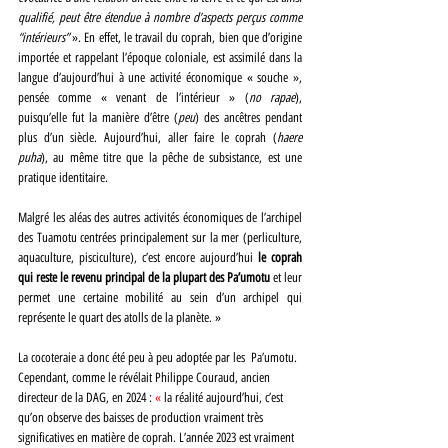
qualifié, peut être étendue à nombre d’aspects perçus comme 
“intérieurs” 
». En effet, le travail du coprah, bien que d’origine 
importée et rappelant l’époque coloniale, est assimilé dans la 
langue d’aujourd’hui à une activité économique « souche », 
pensée comme « venant de l’intérieur » (
no rapae
), 
puisqu’elle fut la manière d’être (
peu
) des ancêtres pendant 
plus d’un siècle. Aujourd’hui, aller faire le coprah (
haere 
puha
), au même titre que la pêche de subsistance, est une 
pratique identitaire.
Malgré les aléas des autres activités économiques de l’archipel 
des Tuamotu centrées principalement sur la mer (perliculture, 
aquaculture, pisciculture), c’est encore aujourd’hui 
le coprah 
qui reste le revenu principal de la plupart des Pa’umotu 
et leur 
permet une certaine mobilité au sein d’un archipel qui 
représente le quart des atolls de la planète. »
La cocoteraie a donc été peu à peu adoptée par les  Pa’umotu. 
Cependant, comme le révélait Philippe Couraud, ancien 
directeur de la DAG, en 2024 : 
« 
la réalité aujourd’hui, c’est 
qu’on observe des baisses de production vraiment très 
significatives en matière de coprah. L’année 2023 est vraiment 