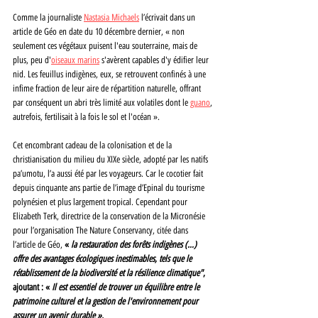
Comme la journaliste 
Nastasia Michaels
 l’écrivait dans un 
article de Géo en date du 10 décembre dernier, « non 
seulement ces végétaux puisent l'eau souterraine, mais de 
plus, peu d'
oiseaux marins
 s'avèrent capables d'y édifier leur 
nid. Les feuillus indigènes, eux, se retrouvent confinés à une 
infime fraction de leur aire de répartition naturelle, offrant 
par conséquent un abri très limité aux volatiles dont le 
guano
, 
autrefois, fertilisait à la fois le sol et l'océan ».
Cet encombrant cadeau de la colonisation et de la 
christianisation du milieu du XIXe siècle, adopté par les natifs 
pa’umotu, l’a aussi été par les voyageurs. Car le cocotier fait 
depuis cinquante ans partie de l’image d’Epinal du tourisme 
polynésien et plus largement tropical. Cependant pour 
Elizabeth Terk, directrice de la conservation de la Micronésie 
pour l’organisation The Nature Conservancy, citée dans 
l’article de Géo, 
« 
la restauration des forêts indigènes (…) 
offre des avantages écologiques inestimables, tels que le 
rétablissement de la biodiversité et la résilience climatique"
, 
ajoutant : « 
Il est essentiel de trouver un équilibre entre le 
patrimoine culturel et la gestion de l'environnement pour 
assurer un avenir durable ».