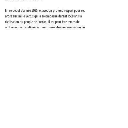
En ce début d’année 2025, et avec un profond respect pour cet 
arbre aux mille vertus qui a accompagné durant 1500 ans la 
civilisation du peuple de l’océan, il est peut-être temps de 
« changer de paradigme », pour reprendre une expression en 
vogue, et d’envisager l’économie des atolls par le nouveau 
prisme du développement durable, de la biodiversité, de la 
reconstitution des biotopes des îles basses, plutôt que par un 
héritage colonial désormais anachronique que l’on 
s’évertuerait à entretenir.