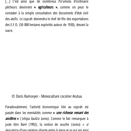
[…] C’est ainsi que de nombreux Pa'umotu d’ordinaire 
pêcheurs devinrent 
« agriculteurs »
, comme on peut le 
constater à la simple consultation des documents d’état civil 
des atolls. Le coprah deviendra le chef de file des exportations 
des E.F.O. (50 000 hectares exploités autour de 1930), devant la 
nacre.
© Doris Ramseyer - Monoculture cocotier Arutua
Paradoxalement, l’activité économique liée au coprah est 
passée dans les mentalités comme 
« 
une richesse venant des 
ancêtres 
» 
(
‘ohipa faufa’a tumu
). Comme le fait remarquer à 
juste titre Baré (1992), la notion de souche (
tumu
) « 
si 
évocatrice d’une relation directe entre la terre et ce qui est ainsi 