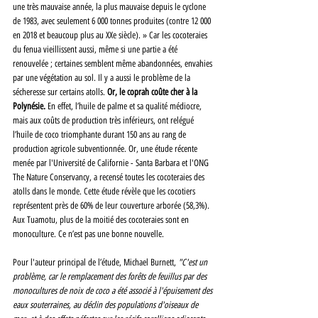
une très mauvaise année, la plus mauvaise depuis le cyclone 
de 1983, avec seulement 6 000 tonnes produites (contre 12 000 
en 2018 et beaucoup plus au XXe siècle). » Car les cocoteraies 
du fenua vieillissent aussi, même si une partie a été 
renouvelée ; certaines semblent même abandonnées, envahies 
par une végétation au sol. Il y a aussi le problème de la 
sécheresse sur certains atolls. 
Or, le coprah coûte cher à la 
Polynésie.
 En effet, l’huile de palme et sa qualité médiocre, 
mais aux coûts de production très inférieurs, ont relégué 
l’huile de coco triomphante durant 150 ans au rang de 
production agricole subventionnée. Or, une étude récente 
menée par 
l'Université de Californie - Santa Barbara et l'ONG 
The Nature Conservancy, a recensé toutes
 les cocoteraies des 
atolls dans le monde. Cette étude révèle que les cocotiers 
représentent près de 60% de leur couverture arborée (58,3%). 
Aux Tuamotu, plus de la moitié des cocoteraies sont en 
monoculture. Ce n’est pas une bonne nouvelle.
Pour l'auteur principal de l’étude, Michael Burnett, 
"C'est un 
problème, car le remplacement des forêts de feuillus par des 
monocultures de noix de coco a été associé à l'épuisement des 
eaux souterraines, au déclin des populations d'oiseaux de 