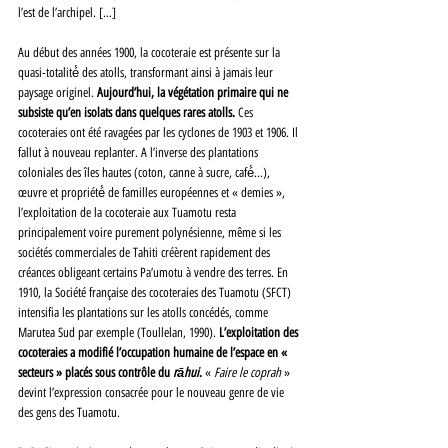
l’est de l’archipel. […]
Au début des années 1900, la cocoteraie est présente sur la 
quasi-totalité́ des atolls, transformant ainsi à jamais leur 
paysage originel. 
Aujourd’hui, la végétation primaire qui ne 
subsiste qu’en isolats dans quelques rares atolls. 
Ces 
cocoteraies ont été ravagées par les cyclones de 1903 et 1906. Il 
fallut à nouveau replanter. A l’inverse des plantations 
coloniales des îles hautes (coton, canne à sucre, café́...), 
œuvre et propriété́ de familles européennes et « demies », 
l’exploitation de la cocoteraie aux Tuamotu resta 
principalement voire purement polynésienne, même si les 
sociétés commerciales de Tahiti créèrent rapidement des 
créances obligeant certains Pa’umotu à vendre des terres. En 
1910, la Société française des cocoteraies des Tuamotu (SFCT) 
intensifia les plantations sur les atolls concédés, comme 
Marutea Sud par exemple (Toullelan, 1990). 
L’exploitation des 
cocoteraies a modifié l’occupation humaine de l’espace en « 
secteurs » placés sous contrôle du 
rāhui
. 
« 
Faire le coprah 
» 
devint l’expression consacrée pour le nouveau genre de vie 
des gens des Tuamotu.