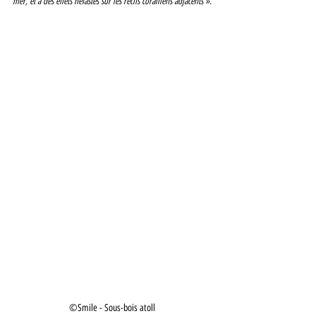
mer, et à des effets néfastes sur les récifs coralliens adjacents ».
©Smile - Sous-bois atoll 