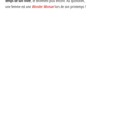
temps de son hiver
, et tellement plus encore. Au quotidien, 
une femme est une 
Wonder Woman
lors de son printemps ! 