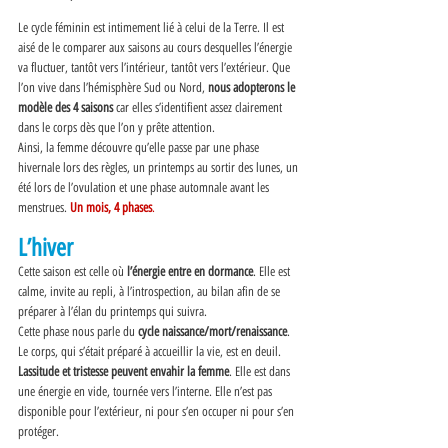
Le cycle féminin est intimement lié à celui de la Terre. Il est 
aisé de le comparer aux saisons au cours desquelles l’énergie 
va fluctuer, tantôt vers l’intérieur, tantôt vers l’extérieur. Que 
l’on vive dans l’hémisphère Sud ou Nord, 
nous adopterons le 
modèle des 4 saisons
 car elles s’identifient assez clairement 
dans le corps dès que l’on y prête attention. 
Ainsi, la femme découvre qu’elle passe par une phase 
hivernale lors des règles, un printemps au sortir des lunes, un 
été lors de l’ovulation et une phase automnale avant les 
menstrues. 
Un mois, 4 phases
. 
L’hiver 
Cette saison est celle où 
l’énergie entre en dormance
. Elle est 
calme, invite au repli, à l’introspection, au bilan afin de se 
préparer à l’élan du printemps qui suivra. 
Cette phase nous parle du 
cycle naissance/mort/renaissance
. 
Le corps, qui s’était préparé à accueillir la vie, est en deuil. 
Lassitude et tristesse peuvent envahir la femme
. Elle est dans 
une énergie en vide, tournée vers l’interne. Elle n’est pas 
disponible pour l’extérieur, ni pour s’en occuper ni pour s’en 
protéger. 