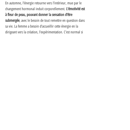
En automne, l’énergie retourne vers l’intérieur, mue par le 
changement hormonal induit corporellement. 
L’émotivité est 
à fleur de peau, pouvant donner la sensation d’être 
submergée
, avec le besoin de tout remettre en question dans 
sa vie. La femme a besoin d’accueillir cette énergie en la 
dirigeant vers la création, l’expérimentation. C’est normal si 
elle se lance dans mille et une choses, 
se lasse rapidement dès 
que cela ne nourrit pas son besoin, est irritable
. Son corps lui 
parle pour la diriger vers son essence pure et profonde, 
l’amener à ne garder que l’essentiel avant la phase de 
dépouillement de l’hiver. 
Au quotidien, pour vivre au mieux cette tornade automnale, 
la femme peut commencer à déléguer des tâches. Elle fera en 
sorte de 
nourrir ses besoins de nature, de solitude, de 
créativité
. 