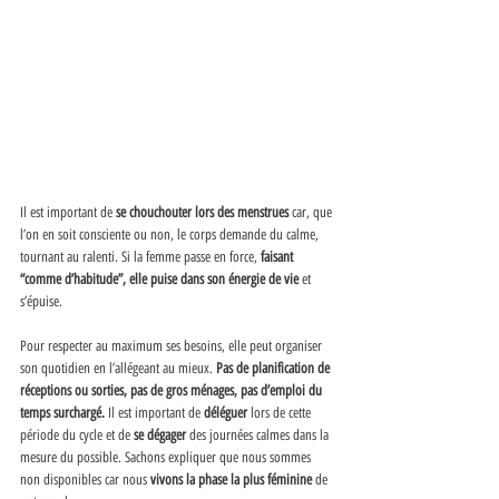
Il est important de 
se chouchouter lors des menstrues
 car, que 
l’on en soit consciente ou non, le corps demande du calme, 
tournant au ralenti. Si la femme passe en force, 
faisant 
“comme d’habitude”, elle puise dans son énergie de vie
 et 
s’épuise. 
Pour respecter au maximum ses besoins, elle peut organiser 
son quotidien en l’allégeant au mieux. 
Pas de planification de 
réceptions ou sorties, pas de gros ménages, pas d’emploi du 
temps surchargé.
 Il est important de 
déléguer
 lors de cette 
période du cycle et de 
se dégager
 des journées calmes dans la 
mesure du possible. Sachons expliquer que nous sommes 
non disponibles car nous 
vivons la phase la plus féminine
 de 