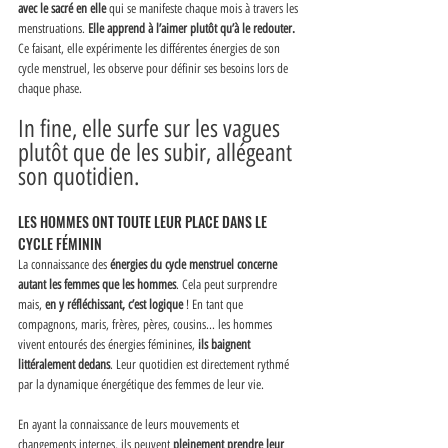
avec le sacré en elle
 qui se manifeste chaque mois à travers les 
menstruations. 
Elle apprend à l’aimer plutôt qu’à le redouter.
Ce faisant, elle expérimente les différentes énergies de son 
cycle menstruel, les observe pour définir ses besoins lors de 
chaque phase. 
In fine, elle surfe sur les vagues 
plutôt que de les subir, allégeant 
son quotidien. 
LES HOMMES ONT TOUTE LEUR PLACE DANS LE 
CYCLE FÉMININ
La connaissance des 
énergies du cycle menstruel concerne 
autant les femmes que les hommes
. Cela peut surprendre 
mais, 
en y réfléchissant, c’est logique
 ! En tant que 
compagnons, maris, frères, pères, cousins... les hommes 
vivent entourés des énergies féminines, 
ils baignent 
littéralement dedans
. Leur quotidien est directement rythmé 
par la dynamique énergétique des femmes de leur vie. 
En ayant la connaissance de leurs mouvements et 
changements internes, ils peuvent 
pleinement prendre leur 