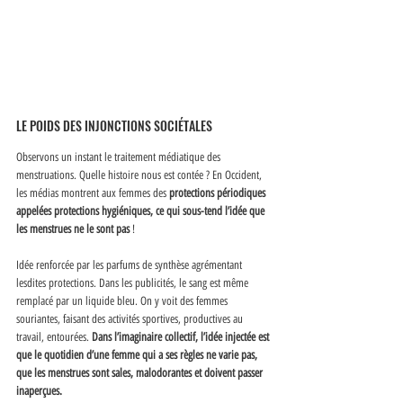
LE POIDS DES INJONCTIONS SOCIÉTALES
Observons un instant le traitement médiatique des 
menstruations. Quelle histoire nous est contée ? En Occident, 
les médias montrent aux femmes des 
protections périodiques 
appelées protections hygiéniques, ce qui sous-tend l’idée que 
les menstrues ne le sont pas
 ! 
Idée renforcée par les parfums de synthèse agrémentant 
lesdites protections. Dans les publicités, le sang est même 
remplacé par un liquide bleu. On y voit des femmes 
souriantes, faisant des activités sportives, productives au 
travail, entourées. 
Dans l’imaginaire collectif, l’idée injectée est 
que le quotidien d’une femme qui a ses règles ne varie pas, 
que les menstrues sont sales, malodorantes et doivent passer 
inaperçues. 