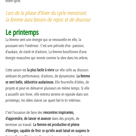
notre cycle. 
Lors de la phase d’hiver du cycle menstruel, 
la femme aura besoin de repos et de douceur 
Le printemps
La femme sent une énergie qui se renouvelle en elle, la 
poussant vers l’extérieur. C’est une période d’ex- pansion, 
d’audace, de clarté et d’actions. La femme bouillonne d’une 
énergie masculine qui monte comme la sève dans les arbres. 
Cette saison est 
la plus facile à vivre
 car elle colle au discours 
ambiant de performance, d’actions, de dynamisme. 
La femme 
se sent belle, séductrice audacieuse.
 Elle fourmille d’idées, de 
projets et peut en démarrer plusieurs en même temps. Si elle 
a accueilli son hiver, elle entrera sereine et reposée dans son 
printemps, les idées claires car ayant fait le tri intérieur. 
C’est l’occasion de faire des 
rencontres inspirantes, 
d’apprendre, de lancer et avancer
 dans des projets, de 
terminer un travail.
 La femme est productive et pleine 
d’énergie, capable de finir ce qu’elle avait laissé en suspens le 