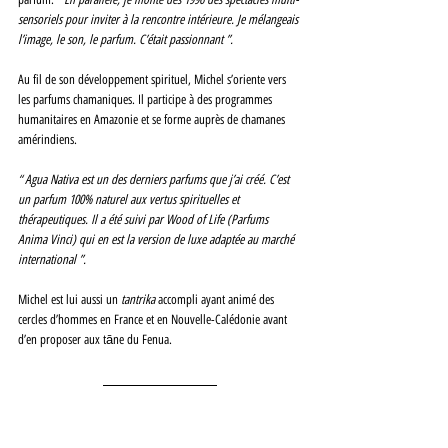
sensoriels pour inviter à la rencontre intérieure. Je mélangeais 
l’image, le son, le parfum. C’était passionnant ”. 
Au fil de son développement spirituel, Michel s’oriente vers 
les parfums chamaniques. Il participe à des programmes 
humanitaires en Amazonie et se forme auprès de chamanes 
amérindiens. 
“ Agua Nativa est un des derniers parfums que j’ai créé. C’est 
un parfum 100% naturel aux vertus spirituelles et 
thérapeutiques. Il a été suivi par Wood of Life (Parfums 
Anima Vinci) qui en est la version de luxe adaptée au marché 
international ”. 
Michel est lui aussi un 
tantrika 
accompli ayant animé des 
cercles d’hommes en France et en Nouvelle-Calédonie avant 
d’en proposer aux tāne du Fenua. 