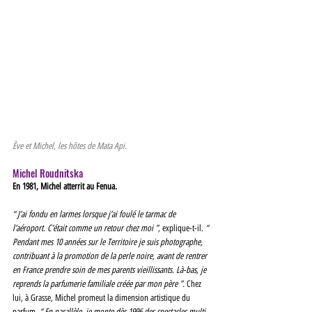
Ève et Michel, les hôtes de Mata Api. 
Michel Roudnitska
En 1981, Michel atterrit au Fenua. 
“ J’ai fondu en larmes lorsque j’ai foulé le tarmac de 
l’aéroport. C’était comme un retour chez moi ”, 
explique-t-il. 
“ 
Pendant mes 10 années sur le Territoire je suis photographe, 
contribuant à la promotion de la perle noire, avant de rentrer 
en France prendre soin de mes parents vieillissants. Là-bas, je 
reprends la parfumerie familiale créée par mon père ”. 
Chez 
lui, à Grasse, Michel promeut la dimension artistique du 
parfum. 
“ En parallèle, je monte dès 1996 des spectacles multi-