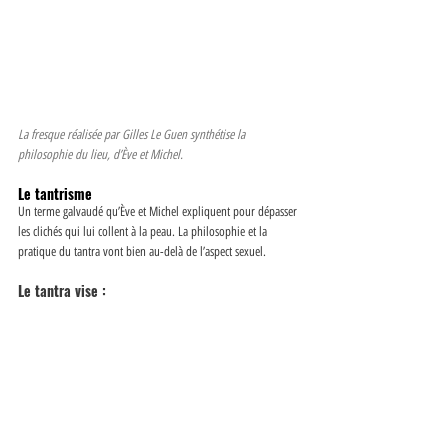
La fresque réalisée par Gilles Le Guen synthétise la 
philosophie du lieu, d’Ève et Michel. 
Le tantrisme 
Un terme galvaudé qu’Ève et Michel expliquent pour dépasser 
les clichés qui lui collent à la peau. La philosophie et la 
pratique du tantra vont bien au-delà de l’aspect sexuel. 
Le tantra vise : 
La prise de conscience de la circulation de l’énergie, 
aussi bien dans notre corps que dans la vie animale et 
végétale.
La reconnaissance de nos peurs et ombres pour les 
transmuter en lumière, acquérir de nouvelles ressources 
et retrouver l’unité avec le vivant. 
À se responsabiliser dans nos rapports aux autres et à 