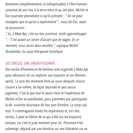
domaines complémentaires et indispensables à l’être humain, 
conscient de son lien à la terre-mère et au ciel-père. Michel et 
Ève incarnent pleinement ce qu’ils prônent : 
“ On ne peut 
enseigner que ce qu’on a expérimenté ” 
, nous dit Ève, avant 
de poursuivre : 
“ Ici, à Mata Api, c’est un lieu convivial, multi-apprentissages 
”
. 
“ C’est autant un centre d’accueil que de stages. En ce 
moment, nous avons deux woofers ”, explique Michel 
Roudnitska, lui aussi thérapeute holistique. 
LES CERCLES, UNE UNION PUISSANTE 
Des cercles d’hommes et de femmes sont organisés à Mata Api 
pour découvrir et/ ou explorer son masculin et son féminin 
sacrés. Ce sont des moments forts au cours desquels chacun 
s’ouvre à lui-même, de façon sécurisée et sans aucun 
jugement. C’est là que tout le savoir-faire et l’expérience de 
Michel et Ève se manifestent, pour permettre aux participants 
la dé- couverte sécuritaire de leur part d’ombre. Le corps sait 
tout. Il a emmagasiné toutes les expériences et, lors des 
cercles, il peut se libérer de ce qui a été (ou est toujours) 
toxique, car c’est le juste moment pour lui. Personne n’est 
submergé, dépassé par une émotion ou une libération car ne 