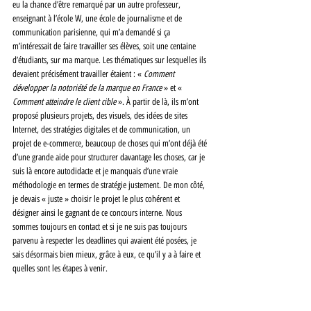
eu la chance d’être remarqué par un autre professeur, 
enseignant à l’école W, une école de journalisme et de 
communication parisienne, qui m’a demandé si ça 
m’intéressait de faire travailler ses élèves, soit une centaine 
d’étudiants, sur ma marque. Les thématiques sur lesquelles ils 
devaient précisément travailler étaient : « 
Comment 
développer la notoriété de la marque en France 
» et « 
Comment atteindre le client cible 
». À partir de là, ils m’ont 
proposé plusieurs projets, des visuels, des idées de sites 
Internet, des stratégies digitales et de communication, un 
projet de e-commerce, beaucoup de choses qui m’ont déjà été 
d’une grande aide pour structurer davantage les choses, car je 
suis là encore autodidacte et je manquais d’une vraie 
méthodologie en termes de stratégie justement. De mon côté, 
je devais « juste » choisir le projet le plus cohérent et 
désigner ainsi le gagnant de ce concours interne. Nous 
sommes toujours en contact et si je ne suis pas toujours 
parvenu à respecter les deadlines qui avaient été posées, je 
sais désormais bien mieux, grâce à eux, ce qu’il y a à faire et 
quelles sont les étapes à venir. 