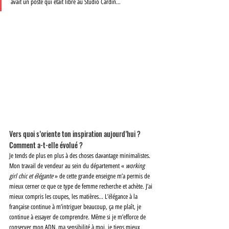
avait un poste qui était libre au Studio Cardin…
Vers quoi s’oriente ton inspiration aujourd’hui ? 
Comment a-t-elle évolué ? 
Je tends de plus en plus à des choses davantage minimalistes. 
Mon travail de vendeur au sein du département « 
working 
girl chic et élégante 
» de cette grande enseigne m’a permis de 
mieux cerner ce que ce type de femme recherche et achète. J’ai 
mieux compris les coupes, les matières… L’élégance à la 
française continue à m’intriguer beaucoup, ça me plaît, je 
continue à essayer de comprendre. Même si je m’efforce de 
conserver mon ADN, ma sensibilité à moi, je tiens mieux 