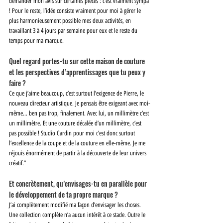
demander mon avis sur certaines pièces : c’est vraiment sympa 
! Pour le reste, l’idée consiste vraiment pour moi à gérer le 
plus harmonieusement possible mes deux activités, en 
travaillant 3 à 4 jours par semaine pour eux et le reste du 
temps pour ma marque. 
Quel regard portes-tu sur cette maison de couture 
et les perspectives d’apprentissages que tu peux y 
faire ? 
Ce que j’aime beaucoup, c’est surtout l’exigence de Pierre, le 
nouveau directeur artistique. Je pensais être exigeant avec moi-
même… ben pas trop, finalement. Avec lui, un millimètre c’est 
un millimètre. Et une couture décalée d’un millimètre, c’est 
pas possible ! Studio Cardin pour moi c’est donc surtout 
l’excellence de la coupe et de la couture en elle-même. Je me 
réjouis énormément de partir à la découverte de leur univers 
créatif.” 
Et concrètement, qu’envisages-tu en parallèle pour 
le développement de ta propre marque ? 
J’ai complètement modifié ma façon d’envisager les choses. 
Une collection complète n’a aucun intérêt à ce stade. Outre le 