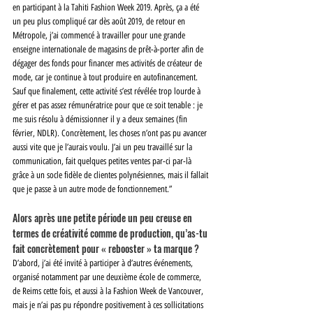
en participant à la Tahiti Fashion Week 2019. Après, ça a été 
un peu plus compliqué car dès août 2019, de retour en 
Métropole, j’ai commencé à travailler pour une grande 
enseigne internationale de magasins de prêt-à-porter afin de 
dégager des fonds pour financer mes activités de créateur de 
mode, car je continue à tout produire en autofinancement. 
Sauf que finalement, cette activité s’est révélée trop lourde à 
gérer et pas assez rémunératrice pour que ce soit tenable : je 
me suis résolu à démissionner il y a deux semaines (fin 
février, NDLR). Concrètement, les choses n’ont pas pu avancer 
aussi vite que je l’aurais voulu. J’ai un peu travaillé sur la 
communication, fait quelques petites ventes par-ci par-là 
grâce à un socle fidèle de clientes polynésiennes, mais il fallait 
que je passe à un autre mode de fonctionnement.” 
Alors après une petite période un peu creuse en 
termes de créativité comme de production, qu’as-tu 
fait concrètement pour « rebooster » ta marque ? 
D’abord, j’ai été invité à participer à d’autres événements, 
organisé notamment par une deuxième école de commerce, 
de Reims cette fois, et aussi à la Fashion Week de Vancouver, 
mais je n’ai pas pu répondre positivement à ces sollicitations 