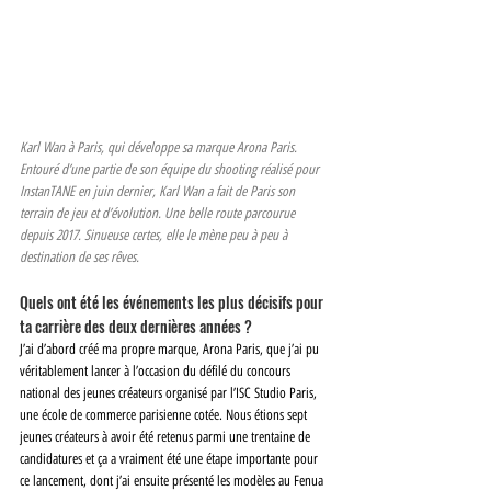
Karl Wan à Paris, qui développe sa marque Arona Paris. 
Entouré d’une partie de son équipe du shooting réalisé pour 
InstanTANE en juin dernier, Karl Wan a fait de Paris son 
terrain de jeu et d’évolution. Une belle route parcourue 
depuis 2017. Sinueuse certes, elle le mène peu à peu à 
destination de ses rêves.
Quels ont été les événements les plus décisifs pour 
ta carrière des deux dernières années ? 
J’ai d’abord créé ma propre marque, Arona Paris, que j’ai pu 
véritablement lancer à l’occasion du défilé du concours 
national des jeunes créateurs organisé par l’ISC Studio Paris, 
une école de commerce parisienne cotée. Nous étions sept 
jeunes créateurs à avoir été retenus parmi une trentaine de 
candidatures et ça a vraiment été une étape importante pour 
ce lancement, dont j’ai ensuite présenté les modèles au Fenua 