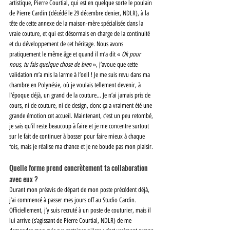
artistique, Pierre Courtial, qui est en quelque sorte le poulain 
de Pierre Cardin (décédé le 29 décembre denier, NDLR), à la 
tête de cette annexe de la maison-mère spécialisée dans la 
vraie couture, et qui est désormais en charge de la continuité 
et du développement de cet héritage. Nous avons 
pratiquement le même âge et quand il m’a dit « 
Ok pour 
nous, tu fais quelque chose de bien 
», j’avoue que cette 
validation m’a mis la larme à l’oeil ! Je me suis revu dans ma 
chambre en Polynésie, où je voulais tellement devenir, à 
l’époque déjà, un grand de la couture… Je n’ai jamais pris de 
cours, ni de couture, ni de design, donc ça a vraiment été une 
grande émotion cet accueil. Maintenant, c’est un peu retombé, 
je sais qu’il reste beaucoup à faire et je me concentre surtout 
sur le fait de continuer à bosser pour faire mieux à chaque 
fois, mais je réalise ma chance et je ne boude pas mon plaisir. 
Quelle forme prend concrètement ta collaboration 
avec eux ? 
Durant mon préavis de départ de mon poste précédent déjà, 
j’ai commencé à passer mes jours off au Studio Cardin. 
Officiellement, j’y suis recruté à un poste de couturier, mais il 
lui arrive (s’agissant de Pierre Courtial, NDLR) de me 