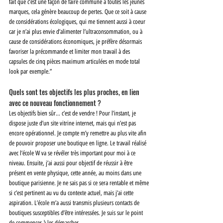
fait que c’est une façon de faire commune à toutes les jeunes 
marques, cela génère beaucoup de pertes. Que ce soit à cause 
de considérations écologiques, qui me tiennent aussi à coeur 
car je n’ai plus envie d’alimenter l’ultraconsommation, ou à 
cause de considérations économiques, je préfère désormais 
favoriser la précommande et limiter mon travail à des 
capsules de cinq pièces maximum articulées en mode total 
look par exemple.” 
Quels sont tes objectifs les plus proches, en lien 
avec ce nouveau fonctionnement ? 
Les objectifs bien sûr… c’est de vendre ! Pour l’instant, je 
dispose juste d’un site vitrine internet, mais qui n’est pas 
encore opérationnel. Je compte m’y remettre au plus vite afin 
de pouvoir proposer une boutique en ligne. Le travail réalisé 
avec l’école W va se révéler très important pour moi à ce 
niveau. Ensuite, j’ai aussi pour objectif de réussir à être 
présent en vente physique, cette année, au moins dans une 
boutique parisienne. Je ne sais pas si ce sera rentable et même 
si c’est pertinent au vu du contexte actuel, mais j’ai cette 
aspiration. L’école m’a aussi transmis plusieurs contacts de 
boutiques susceptibles d’être intéressées. Je suis sur le point 
de commencer à les démarcher… 