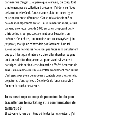
par manque d’argent… et parce que je n’avais, du coup, tout 
simplement pas de collection à présenter. J’ai donc eu l’idée 
de lancer une levée de fonds via une plate-forme en ligne 
entre novembre et décembre 2020, et cela a fonctionné au-
delà de mes espérances en fait. En seulement un mois, je suis 
parvenu à collecter près de 5 000 euros en proposant des t-
shirts exclusifs, conçus spécialement pour l’occasion, en 
prévente. Ces t-shirts, une centaine, ont été envoyés en juin. 
J’espérais, mais je ne m’attendais pas forcément à un tel 
succès. Après, les choses ne se sont pas faites aussi simplement 
que ça ; il faut quand même y croire, aller chercher les gens 
un à un, solliciter chaque contact pour savoir s’ils veulent 
participer. Mais au final cette démarche a fédéré beaucoup de 
gens. Cela a même contribué à étoffer grandement mon carnet 
d’adresses avec plein de nouveaux contacts de professionnels, 
de patrons, d’entreprises… Cette levée de fonds va servir à 
financer la prochaine capsule. 
Tu as aussi reçu un coup de pouce inattendu pour 
travailler sur le marketing et la communication de 
ta marque ? 
Effectivement, lors du même défilé des jeunes créateurs, j’ai 