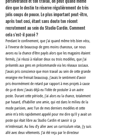
persévérance et ton travail, on peut quand même 
dire que le destin te réserve régulièrement de très 
jolis coups de pouce. Le plus important peut-être, 
après tout ceci, étant sans doute ton récent 
recrutement au sein du Studio Cardin. Comment 
cela s’est-il passé ? 
Pendant le confinement, que j’ai quand même très bien vécu, 
à l’inverse de beaucoup de gens moins chanceux, car nous 
avons eu la chance d’être payés alors que les magasins étaient 
fermés, j’ai réussi à réaliser deux ou trois modèles, que j’ai 
présentés aux gens en précommande via les réseaux sociaux. 
J’avais pris conscience que mon travail au sein de cette grande 
enseigne me freinait beaucoup, j’avais le sentiment d’avoir 
pris énormément de retard par rapport à mes projets à cause 
de ça et donc j’avais déjà eu l’idée de postuler à un autre 
poste. Durant cette période, j’ai alors eu la chance, totalement 
par hasard, d’habiller une amie, qui est dans le milieu de la 
mode parisien, avec l’un de mes derniers modèles et cette 
amie m’a très rapidement appelé pour me dire qu’il y avait un 
poste qui était libre au Studio Cardin et savoir si ça 
m’intéressait. Au lieu d’y aller avec un curriculum vitæ, j’y suis 
allé avec deux vêtements. J’ai été reçu par le directeur 