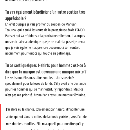
Tu vas également bénéficier d’un autre soutien très 
appréciable ? 
En effet puisque je vais profiter du soutien de Manuarii 
Teauroa, qui a suivi les cours de la prestigieuse école ESMOD 
Paris et qui va m’aider sur la prochaine collection. Il a acquis 
un savoir-faire académique que je ne maîtrise pas et je pense 
que je vais également apprendre beaucoup à son contact, 
notamment pour tout ce qui touche au patronage. 
Tu as sorti quelques t-shirts pour homme ; est-ce à 
dire que ta marque est devenue une marque mixte ? 
Les seuls modèles masculins sont les t-shirts dessinés 
spécialement pour la levée de fonds. S’il y avait une demande 
pour les hommes qui se manifestait, j’y répondrais. Mais ce 
n’est pas ma priorité. Arona Paris reste une marque féminine. 
J’ai alors eu la chance, totalement par hasard, d’habiller une 
amie, qui est dans le milieu de la mode parisien, avec l’un de 
mes derniers modèles. Elle m’a appelé pour me dire qu’il y 