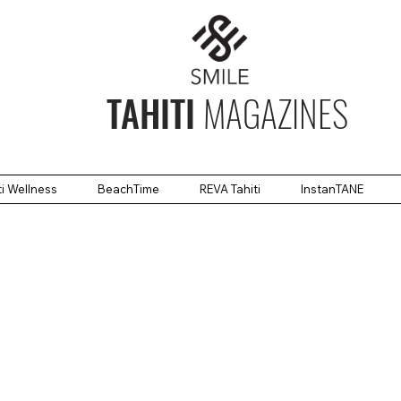
TAHITI
MAGAZINES
ti Wellness
BeachTime
REVA Tahiti
InstanTANE