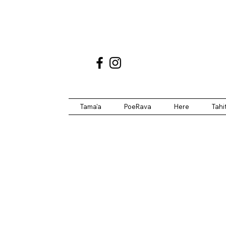
Tama'a
PoeRava
Here
Tahi