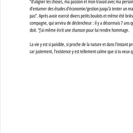
“d’aligner les choses, ma passion et mon travail avec ma perso
d’entamer des études d’économie/gestion jusqu’à tenter un master
pas”. Après avoir exercé divers petits boulots et même été briè
compagne, qui servira de déclencheur : il y a désormais 7 ans que
doit. “J’ai même écrit une chanson pour lui rendre hommage. 
La vie y est si paisible, si proche de la nature et dans l’instant p
car justement, l’existence y est tellement calme que si tu veux q