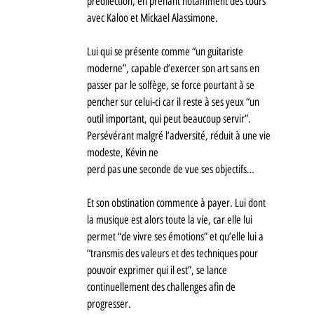
prédilection, en prenant notamment des cours 
avec Kaloo et Mickael Alassimone. 
Lui qui se présente comme “un guitariste 
moderne”, capable d’exercer son art sans en 
passer par le solfège, se force pourtant à se 
pencher sur celui-ci car il reste à ses yeux “un 
outil important, qui peut beaucoup servir”. 
Persévérant malgré l’adversité, réduit à une vie 
modeste, Kévin ne 
perd pas une seconde de vue ses objectifs… 
Et son obstination commence à payer. Lui dont 
la musique est alors toute la vie, car elle lui 
permet “de vivre ses émotions” et qu’elle lui a 
“transmis des valeurs et des techniques pour 
pouvoir exprimer qui il est”, se lance 
continuellement des challenges afin de 
progresser. 