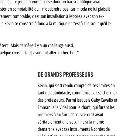
nnalité”. Le jeune homme passe donc un bac scientifique avant 
 en comptabilité qu’il n’obtiendra pas, car «  cela ne lui plaisait 
vement comptable, c’est son installation à Moorea avec son ex-
 Kévin se consacre à fond à la musique et c’est à l’île sœur qu’il le 
résent. Mais derrière il y a un challenge aussi, 
uelque chose il faut vraiment aller le chercher.”
DE GRANDS PROFESSEURS
Kévin, qui s’est rendu compte de ses limites en 
tant qu’autodidacte, commence par se chercher 
des professeurs. Parmi lesquels Gaby Cavallo et 
Emmanuelle Vidal pour le chant, qui furent les 
premiers à lui faire découvrir qu’il avait 
véritablement une voix. Il fera la même 
démarche avec ses instruments à cordes de 