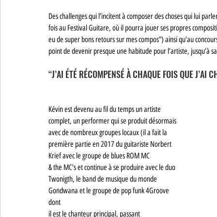
Des challenges qui l’incitent à composer des choses qui lui parle
fois au Festival Guitare, où il pourra jouer ses propres composit
eu de super bons retours sur mes compos”) ainsi qu’au concours 
point de devenir presque une habitude pour l’artiste, jusqu’à s
“J’AI ÉTÉ RÉCOMPENSÉ À CHAQUE FOIS QUE J’AI C
Kévin est devenu au fil du temps un artiste 
complet, un performer qui se produit désormais 
avec de nombreux groupes locaux (il a fait la 
première partie en 2017 du guitariste Norbert 
Krief avec le groupe de blues ROM MC 
& the MC’s et continue à se produire avec le duo 
Twonigth, le band de musique du monde 
Gondwana et le groupe de pop funk 4Groove 
dont 
il est le chanteur principal, passant 