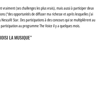
nt vraiment (ses challenges les plus vrais), mais aussi à participer deux 
ions (“des opportunités de diffuser ma richesse et après lesquelles j’ai 
Nescafé Star. Des participations à des concours qui se multiplièrent au 
a participation au programme The Voice il y a quelques mois.
HOISI LA MUSIQUE” 