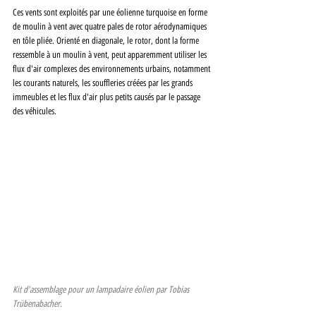
Ces vents sont exploités par une éolienne turquoise en forme 
de moulin à vent avec quatre pales de rotor aérodynamiques 
en tôle pliée. Orienté en diagonale, le rotor, dont la forme 
ressemble à un moulin à vent, peut apparemment utiliser les 
flux d'air complexes des environnements urbains, notamment 
les courants naturels, les souffleries créées par les grands 
immeubles et les flux d'air plus petits causés par le passage 
des véhicules.
Kit d'assemblage pour un lampadaire éolien par Tobias 
Trübenabacher.