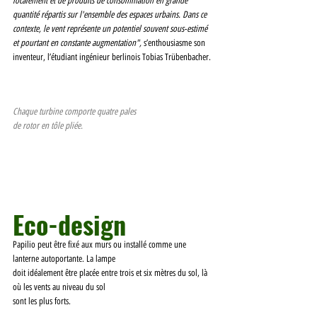
localement et de produits de consommation en grande 
quantité répartis sur l'ensemble des espaces urbains. Dans ce 
contexte, le vent représente un potentiel souvent sous-estimé 
et pourtant en constante augmentation", 
s’enthousiasme son 
inventeur, l’étudiant ingénieur berlinois Tobias Trübenbacher.
Chaque turbine comporte quatre pales
de rotor en tôle pliée.
Eco-design 
Papilio peut être fixé aux murs ou installé comme une 
lanterne autoportante. La lampe
doit idéalement être placée entre trois et six mètres du sol, là 
où les vents au niveau du sol
sont les plus forts. 