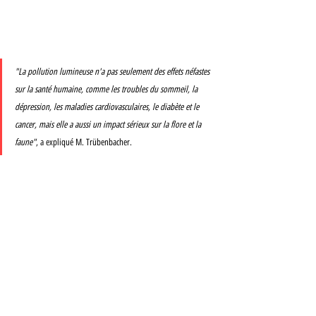
"La pollution lumineuse n'a pas seulement des effets néfastes 
sur la santé humaine, comme les troubles du sommeil, la 
dépression, les maladies cardiovasculaires, le diabète et le 
cancer, mais elle a aussi un impact sérieux sur la flore et la 
faune"
, a expliqué M. Trübenbacher.
Une ville qui ne renie pas son confort lumineux, mais le gère 
avec intelligence et dans le respect de toutes les espèces 
vivantes. Voilà une invention prometteuse, autrement plus 
intelligente que de chercher un esthétisme anachronique… 
comme habiller de gazon synthétique le terre-plein central du 
front de mer de Papeete. Anachronisme et pollution contre 
intelligence et durabilité, Papeete comme les autres 
communes vont rapidement devoir choisir leur voie.