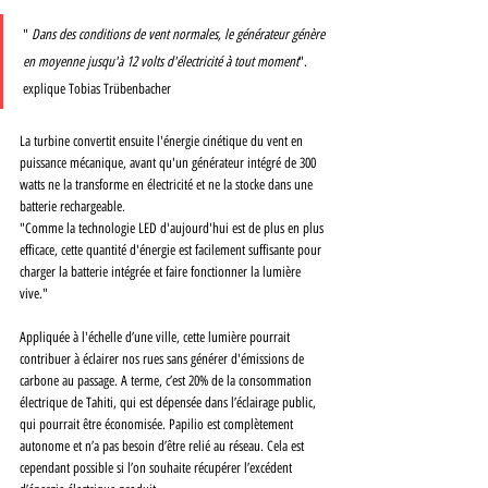
" 
Dans des conditions de vent normales, le générateur génère 
en moyenne jusqu'à 12 volts d'électricité à tout moment
". 
explique Tobias Trübenbacher
La turbine convertit ensuite l'énergie cinétique du vent en 
puissance mécanique, avant qu'un générateur intégré de 300 
watts ne la transforme en électricité et ne la stocke dans une 
batterie rechargeable. 
"Comme la technologie LED d'aujourd'hui est de plus en plus 
efficace, cette quantité d'énergie est facilement suffisante pour 
charger la batterie intégrée et faire fonctionner la lumière 
vive."
Appliquée à l'échelle d’une ville, cette lumière pourrait 
contribuer à éclairer nos rues sans générer d'émissions de 
carbone au passage. A terme, c’est 20% de la consommation 
électrique de Tahiti, qui est dépensée dans l’éclairage public, 
qui pourrait être économisée. Papilio est complètement 
autonome et n’a pas besoin d’être relié au réseau. Cela est 
cependant possible si l’on souhaite récupérer l’excédent 