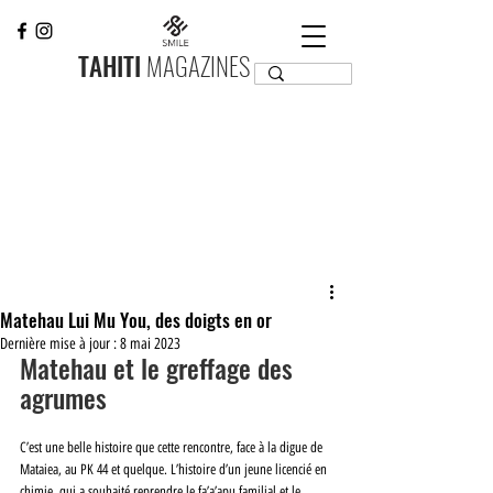
TAHITI
MAGAZINES
Matehau Lui Mu You, des doigts en or
Dernière mise à jour :
8 mai 2023
Matehau et ﻿le greffage ﻿des 
agrumes
C’est une belle histoire que cette rencontre, face à la digue de 
Mataiea, au PK 44 et quelque. L’histoire d’un jeune licencié en 
chimie, qui a souhaité reprendre le fa’a’apu familial et le 