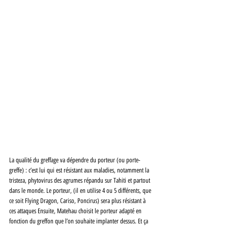
La qualité du greffage va dépendre du porteur (ou porte-
greffe) : c’est lui qui est résistant aux maladies, notamment la 
tristeza, phytovirus des agrumes répandu sur Tahiti et partout 
dans le monde. Le porteur, (il en utilise 4 ou 5 différents, que 
ce soit Flying Dragon, Cariso, Poncirus) sera plus résistant à 
ces attaques Ensuite, Matehau choisit le porteur adapté en 
fonction du greffon que l’on souhaite implanter dessus. Et ça 