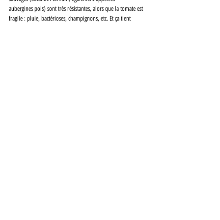
aubergines pois) sont très résistantes, alors que la tomate est 
fragile : pluie, bactérioses, champignons, etc. Et ça tient 
beaucoup mieux avec l’aubergine sauvage, puisqu’ils sont de 
la même famille. Ce sont des tests qu’il a mis en place. 
Derrière, une tomate non greffée ne tient pas. D’un coin de 
l’œil, il confie : “ Tu vois ? Quand la nature a tout prévu… ”.
Le seul point noir, finalement, c’est l’étroitesse de sa 
pépinière, 2000 m2 environ. 
« Nos terres familiales indivises s’étendaient auparavant de 
uta à tai, de la montagne à la mer comme on dit ici. Chacun a 
récupéré sa parcelle, mais il nous faudrait un vrai terrain. 
Nous avons rempli le dossier pour avoir un prêt du territoire, 
mais il a été recalé, sans qu’on en connaisse la raison…».