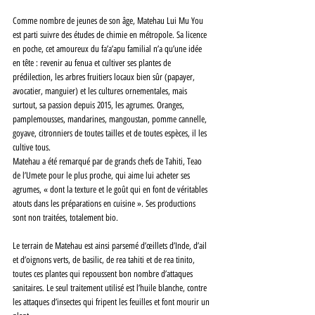
Comme nombre de jeunes de son âge, Matehau Lui Mu You 
est parti suivre des études de chimie en métropole. Sa licence 
en poche, cet amoureux du fa’a’apu familial n’a qu’une idée 
en tête : revenir au fenua et cultiver ses plantes de 
prédilection, les arbres fruitiers locaux bien sûr (papayer, 
avocatier, manguier) et les cultures ornementales, mais 
surtout, sa passion depuis 2015, les agrumes. Oranges, 
pamplemousses, mandarines, mangoustan, pomme cannelle, 
goyave, citronniers de toutes tailles et de toutes espèces, il les 
cultive tous. 
Matehau a été remarqué par de grands chefs de Tahiti, Teao 
de l’Umete pour le plus proche, qui aime lui acheter ses 
agrumes, « dont la texture et le goût qui en font de véritables 
atouts dans les préparations en cuisine ». Ses productions 
sont non traitées, totalement bio. 
Le terrain de Matehau est ainsi parsemé d’œillets d’Inde, d’ail 
et d’oignons verts, de basilic, de rea tahiti et de rea tinito, 
toutes ces plantes qui repoussent bon nombre d’attaques 
sanitaires. Le seul traitement utilisé est l’huile blanche, contre 
les attaques d’insectes qui fripent les feuilles et font mourir un 