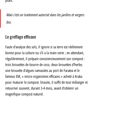
plant. 
Mais c’est un traitement autorisé dans les jardins et vergers 
bio.
Le greffage efficace
Faute d’analyse des sols, il ignore si sa terre est réellement 
bonne pour la culture ou s’il a la main verte ; en attendant, 
régulièrement, il prépare consciencieusement son compost : 
trois brouettes de bourre de coco, deux brouettes d’herbe, 
une brouette d’algues ramassées au port de Faratea et le 
fameux EM, « micro-organismes efficaces » acheté à Araka 
pour maturer le compost. Ensuite, il suffit de tout mélanger et 
retourner souvent, durant 3-4 mois, avant d’obtenir un 
magnifique compost naturel.