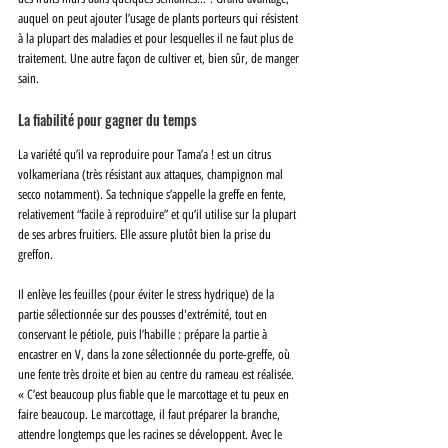
auquel on peut ajouter l’usage de plants porteurs qui résistent 
à la plupart des maladies et pour lesquelles il ne faut plus de 
traitement. Une autre façon de cultiver et, bien sûr, de manger 
sain. 
La fiabilité pour gagner du temps
La variété qu’il va reproduire pour Tama’a ! est un citrus 
volkameriana (très résistant aux attaques, champignon mal 
secco notamment). Sa technique s’appelle la greffe en fente, 
relativement “facile à reproduire” et qu’il utilise sur la plupart 
de ses arbres fruitiers. Elle assure plutôt bien la prise du 
greffon.
Il enlève les feuilles (pour éviter le stress hydrique) de la 
partie sélectionnée sur des pousses d'extrémité, tout en 
conservant le pétiole, puis l’habille : prépare la partie à 
encastrer en V, dans la zone sélectionnée du porte-greffe, où 
une fente très droite et bien au centre du rameau est réalisée. 
« C’est beaucoup plus fiable que le marcottage et tu peux en 
faire beaucoup. Le marcottage, il faut préparer la branche, 
attendre longtemps que les racines se développent. Avec le 