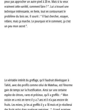
peux pas approcher un autre pied à 20 m. Mais si tu veux 
vraiment cette variété, comment faire ? ”. Lui a trouvé une 
technique intéressante, en fente, tout en contournant le 
problème du bois sec. Il sourit : “ Il faut chercher, essayer, 
refaire, mais ça marche. Le pourquoi et le comment, ça c’est 
un peu mon secret ”.
Le véritable intérêt du greffage, qu’il faudrait développer à 
Tahiti, avec des profils comme celui de Matehau, est l’énorme 
gain de temps sur la fructification. Ainsi sur une certaine 
espèce de citrons, rares et précieux, qu’il a greffés : “ Mon 
voisin en a mis en terre il y a 7 ans et il n’a pas encore de 
fruits. Les miens, je les ai greffés il y a 18 mois et je récolterai 
des fruits mûrs dans quelques semaines…”. Grand avantage, 