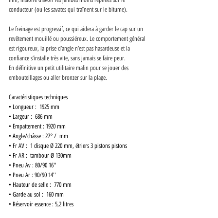
conducteur (ou les savates qui traînent sur le bitume).
Le freinage est progressif, ce qui aidera à garder le cap sur un 
revêtement mouillé ou poussiéreux. Le comportement général 
est rigoureux, la prise d’angle n’est pas hasardeuse et la 
confiance s’installe très vite, sans jamais se faire peur.
En définitive un petit utilitaire malin pour se jouer des 
embouteillages ou aller bronzer sur la plage. 
Caractéristiques techniques
• Longueur :  1925 mm 
• Largeur :  686 mm
• Empattement : 1920 mm 
• Angle/châsse : 27° /  mm 
• Fr AV :  1 disque Ø 220 mm, étriers 3 pistons pistons 
• Fr AR :  tambour Ø 130mm
• Pneu Av : 80/90 16''  
• Pneu Ar : 90/90 14'' 
• Hauteur de selle :  770 mm 
• Garde au sol :  160 mm  
• Réservoir essence : 5,2 litres 