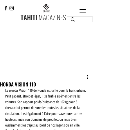
TAHITI
MAGAZINES
HONDA VISION 110
Le scooter Vision 110 de Honda est taillé pour le trafic urbain. 
Petit gabarit, étroit et léger, il se faufile aisément entre les 
voitures. Son rapport poids/puissance de 102Kg pour 8 
chevaux lui permet de survoler toutes les situations de la 
circulation. Il est également à l’aise pour s’aventurer sur les 
hauteurs, mais son domaine de prédilection reste bien 
évidemment les trajets au bord de nos lagons ou en ville.