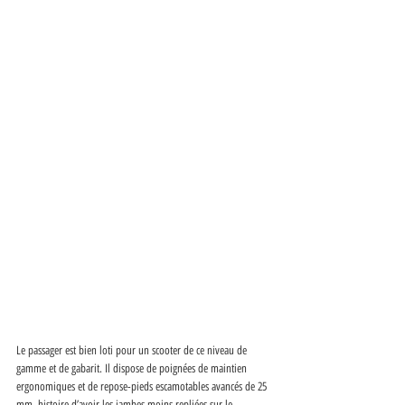
Le passager est bien loti pour un scooter de ce niveau de 
gamme et de gabarit. Il dispose de poignées de maintien 
ergonomiques et de repose-pieds escamotables avancés de 25 
mm, histoire d’avoir les jambes moins repliées sur le 