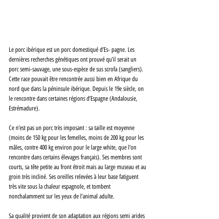
Le porc ibérique est un porc domestiqué d’Es- pagne. Les 
dernières recherches génétiques ont prouvé qu’il serait un 
porc semi-sauvage, une sous-espèce de sus scrofa (sangliers). 
Cette race pouvait être rencontrée aussi bien en Afrique du 
nord que dans la péninsule ibérique. Depuis le 19e siècle, on 
le rencontre dans certaines régions d’Espagne (Andalousie, 
Estrémadure). 
Ce n’est pas un porc très imposant : sa taille est moyenne 
(moins de 150 kg pour les femelles, moins de 200 kg pour les 
mâles, contre 400 kg environ pour le large white, que l’on 
rencontre dans certains élevages français). Ses membres sont 
courts, sa tête petite au front étroit mais au large museau et au 
groin très incliné. Ses oreilles relevées à leur base fatiguent 
très vite sous la chaleur espagnole, et tombent 
nonchalamment sur les yeux de l’animal adulte. 
Sa qualité provient de son adaptation aux régions semi arides 