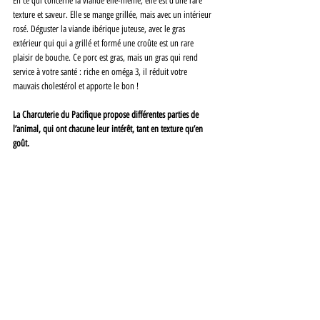
En ce qui concerne la viande elle-même, elle est d’une rare 
texture et saveur. Elle se mange grillée, mais avec un intérieur 
rosé. Déguster la viande ibérique juteuse, avec le gras 
extérieur qui qui a grillé et formé une croûte est un rare 
plaisir de bouche. Ce porc est gras, mais un gras qui rend 
service à votre santé : riche en oméga 3, il réduit votre 
mauvais cholestérol et apporte le bon ! 
La Charcuterie du Pacifique propose différentes parties de 
l’animal, qui ont chacune leur intérêt, tant en texture qu’en 
goût. 