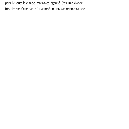
persille toute la viande, mais avec légèreté. C’est une viande 
très digeste. Cette partie fut appelée pluma car ce morceau de 
viande extrait du lomo est pointu à l’image d’une plume. 
Le solomillo ou filet mignon : 
une pièce allongée et très tendre. Il est plus maigre que les 
autres parties du cochon, mais il reste très juteux et goûteux. 
Le carré de côte : 
un plat familial gourmand. La chair est 
d’ordinaire assez sèche : avec le porc ibérique et une cuisson 
maîtrisée, elle reste tendre, juteuse et son goût de sous-bois 
en automne est légendaire. 
les travers de porc : 
avec os ou désossés, sont une petite 
merveille pour l’apéritif : très tendre, fondants une fois 
marinés ou cuits lente- ment, c’est un régal. 
Vous souhaitez en savoir plus ?
Dossier à retrouver dans votre magazine
Tama'a #15 - octobre 
2020