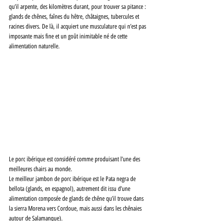
qu’il arpente, des kilomètres durant, pour trouver sa pitance : 
glands de chênes, faînes du hêtre, châtaignes, tubercules et 
racines divers. De là, il acquiert une musculature qui n’est pas 
imposante mais fine et un goût inimitable né de cette 
alimentation naturelle. 
Le porc ibérique est considéré comme produisant l’une des 
meilleures chairs au monde. 
Le meilleur jambon de porc ibérique est le Pata negra de 
bellota (glands, en espagnol), autrement dit issu d’une 
alimentation composée de glands de chêne qu’il trouve dans 
la sierra Morena vers Cordoue, mais aussi dans les chênaies 
autour de Salamanque). 