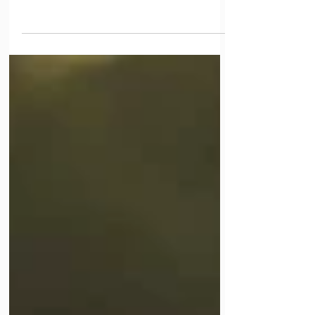
CŒUR DE LA CAPITALE INVESTIR A
TAHITI avec tahiticonseilimmobilier.com
L’AGENCE LEVY LUXURY ESTATE
DÉNICHE CHAQUE SEMAINE DES
RARETÉS, QUI SONT DES OCCASIONS
INESPÉRÉES POUR DES INVESTIS-SEURS
EN QUÊTE DE BIEN D’EXCEPTION SUR
LA POLYNÉSIE. CE LOFT EN PLEIN CŒUR
DE PAPEETE NE DÉROGE PAS AU CAHIER
DES CHARGES D’EXCELLENCE DE
L’AGENCE. Les immeubles de grand
standing ne sont pas légion à Tahiti. Sur
les 60 îles habitées, seules quatre (Bora
Bo