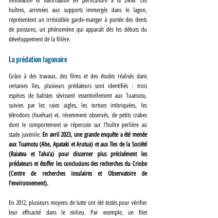
innovation et valorisation en perliculture à la DRM. Les 
huîtres, arrimées aux supports immergés dans le lagon, 
représentent un irrésistible garde-manger à portée des dents 
de poissons, un phénomène qui apparaît dès les débuts du 
développement de la filière.
La prédation lagonaire
Grâce à des travaux, des films et des études réalisés dans 
certaines îles, plusieurs prédateurs sont identifiés : trois 
espèces de balistes sévissent essentiellement aux Tuamotu, 
suivies par les raies aigles, les tortues imbriquées, les 
tétrodons (huehue) et, récemment observés, de petits crabes 
dont le comportement se répercute sur l’huître perlière au 
stade juvénile. 
En avril 2023, une grande enquête a été menée 
aux Tuamotu (Ahe, Apataki et Arutua) et aux îles de la Société 
(Raiatea et Taha’a) pour discerner plus précisément les 
prédateurs et étoffer les conclusions des recherches du Criobe 
(Centre de recherches insulaires et Observatoire de 
l’environnement).
En 2012, plusieurs moyens de lutte ont été testés pour vérifier 
leur efficacité dans le milieu. Par exemple, un filet 