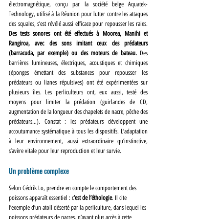
électromagnétique, conçu par la société belge Aquatek-
Technology, utilisé à la Réunion pour lutter contre les attaques 
des squales, s’est révélé aussi efficace pour repousser les raies. 
Des tests sonores ont été effectués à Moorea, Manihi et 
Rangiroa, avec des sons imitant ceux des prédateurs 
(barracuda, par exemple) ou des moteurs de bateau.
 Des 
barrières lumineuses, électriques, acoustiques et chimiques 
(éponges émettant des substances pour repousser les 
prédateurs ou lianes répulsives) ont été expérimentées sur 
plusieurs îles. Les perliculteurs ont, eux aussi, testé des 
moyens pour limiter la prédation (guirlandes de CD, 
augmentation de la longueur des chapelets de nacre, pêche des 
prédateurs…). Constat : les prédateurs développent une 
accoutumance systématique à tous les dispositifs. L’adaptation 
à leur environnement, aussi extraordinaire qu’instinctive, 
s’avère vitale pour leur reproduction et leur survie.
Un problème complexe
Selon Cédrik Lo, prendre en compte le comportement des 
poissons apparaît essentiel : c
’est de l’éthologie
. Il cite 
l’exemple d’un atoll déserté par la perliculture, dans lequel les 
poissons prédateurs de nacres, n’ayant plus accès à cette 