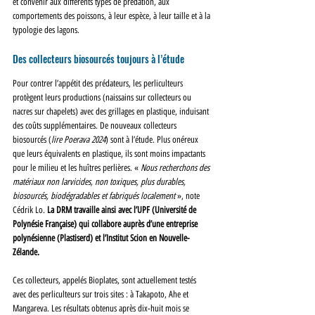
et convenir aux différents types de prédation, aux 
comportements des poissons, à leur espèce, à leur taille et à la 
typologie des lagons.
Des collecteurs biosourcés toujours à l’étude
Pour contrer l’appétit des prédateurs, les perliculteurs 
protègent leurs productions (naissains sur collecteurs ou 
nacres sur chapelets) avec des grillages en plastique, induisant 
des coûts supplémentaires. De nouveaux collecteurs 
biosourcés (
lire Poerava 2024
) sont à l’étude. Plus onéreux 
que leurs équivalents en plastique, ils sont moins impactants 
pour le milieu et les huîtres perlières. « 
Nous recherchons des 
matériaux non larvicides, non toxiques, plus durables, 
biosourcés, biodégradables et fabriqués localement
 », note 
Cédrik Lo. 
La DRM travaille ainsi avec l’UPF (Université de 
Polynésie Française) qui collabore auprès d’une entreprise 
polynésienne (Plastiserd) et l’Institut Scion en Nouvelle-
Zélande.
Ces collecteurs, appelés Bioplates, sont actuellement testés 
avec des perliculteurs sur trois sites : à Takapoto, Ahe et 
Mangareva. Les résultats obtenus après dix-huit mois se 