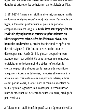
dont les structures et les déchets sont parfois laissés en l’état.
En 2013-2014, Takaroa, un atoll semi-fermé, connaît un vaitīa 
(efflorescence algale, en pa’umotu) intense sur l’ensemble du 
lagon, à toutes les profondeurs, et pour une période 
exceptionnellement longue. 
« Les huîtres sont asphyxiées par 
l’excès de phytoplancton et certaines espèces calcaires ou 
siliceuses peuvent même créer des lésions au niveau des 
branchies des bivalves »
, précise Martine Rodier, spécialiste 
des microalgues à l’IRD (Institut de recherche pour le 
développement). Après 2014, la plupart des perliculteurs 
abandonnent leur activité. Certains la recommencent avec, 
toutefois, un collectage moindre et des huîtres dont la 
croissance peut être affectée par le manque de nourriture 
adéquate. « Après une telle crise, la reprise et le retour à la 
normale sont très lents à cause des profonds déséquilibres 
causés par un vaitīa, à la fois dans la chaîne alimentaire de 
tout le système lagonaire, mais aussi par la reconstruction 
lente du stock naturel de reproducteurs, eux aussi, éradiqués 
par le vaitīa. »
À Takapoto, un atoll fermé, impacté par un épisode de vaitīa 