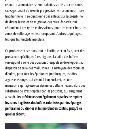
ressource alimentaire, se sont rabattus sur le stock de nacres 
sauvages, avant de revenir progressivement à une nourriture 
traditionnelle. Il se questionne par ailleurs sur la possibilité 
de dévier les voies de migration des raies léopards, qui 
répondent à des cycles et des saisons, pour les mener hors des 
zones de collectage, en leur proposant d’autres coquillages, 
tels que les Pinctada maculata.
Ce problème existe dans tout le Pacifique et en Asie, avec des 
prédateurs spécifiques à ces régions. La taille des huîtres 
correspond à celle des poissons : lesquels se développent au 
diapason de celle des mollusques. Le nettoyage des coquilles 
d’huître, pour ôter les épibiontes (mollusques, ascidies, 
algues et éponges qui vivent à leur surface), est une 
manœuvre qui agresse ces dernières : elles émettent alors des 
substances de stress captées par les poissons, qui surgissent 
aussitôt. 
Les prédateurs sont également capables de repérer 
les zones fragilisées des huîtres colonisées par des éponges 
perforantes ou cliones et les mordent en continu jusqu’à ce 
qu’elles cèdent.