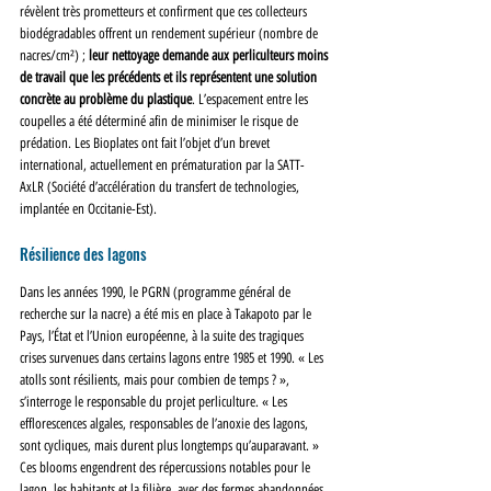
révèlent très prometteurs et confirment que ces collecteurs 
biodégradables offrent un rendement supérieur (nombre de 
nacres/cm²) ; 
leur nettoyage demande aux perliculteurs moins 
de travail que les précédents et ils représentent une solution 
concrète au problème du plastique
. L’espacement entre les 
coupelles a été déterminé afin de minimiser le risque de 
prédation. Les Bioplates ont fait l’objet d’un brevet 
international, actuellement en prématuration par la SATT-
AxLR (Société d’accélération du transfert de technologies, 
implantée en Occitanie-Est).
Résilience des lagons
Dans les années 1990, le PGRN (programme général de 
recherche sur la nacre) a été mis en place à Takapoto par le 
Pays, l’État et l’Union européenne, à la suite des tragiques 
crises survenues dans certains lagons entre 1985 et 1990. « Les 
atolls sont résilients, mais pour combien de temps ? », 
s’interroge le responsable du projet perliculture. « Les 
efflorescences algales, responsables de l’anoxie des lagons, 
sont cycliques, mais durent plus longtemps qu’auparavant. » 
Ces blooms engendrent des répercussions notables pour le 
lagon, les habitants et la filière, avec des fermes abandonnées 