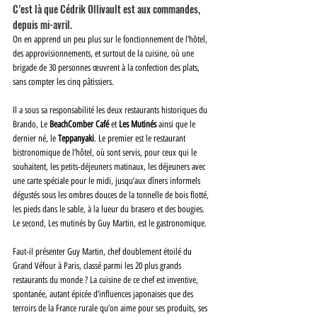
C’est là que Cédrik Ollivault est aux commandes, 
depuis mi-avril. 
On en apprend un peu plus sur le fonctionnement de l’hôtel, 
des approvisionnements, et surtout de la cuisine, où une 
brigade de 30 personnes œuvrent à la confection des plats, 
sans compter les cinq pâtissiers. 
Il a sous sa responsabilité les deux restaurants historiques du 
Brando, Le 
BeachComber Café
 et 
Les Mutinés
 ainsi que le 
dernier né, le 
Teppanyaki
. Le premier est le restaurant 
bistronomique de l’hôtel, où sont servis, pour ceux qui le 
souhaitent, les petits-déjeuners matinaux, les déjeuners avec 
une carte spéciale pour le midi, jusqu’aux dîners informels 
dégustés sous les ombres douces de la tonnelle de bois flotté, 
les pieds dans le sable, à la lueur du brasero et des bougies. 
Le second, Les mutinés by Guy Martin, est le gastronomique. 
Faut-il présenter Guy Martin, chef doublement étoilé du 
Grand Véfour à Paris, classé parmi les 20 plus grands 
restaurants du monde ? La cuisine de ce chef est inventive, 
spontanée, autant épicée d’influences japonaises que des 
terroirs de la France rurale qu’on aime pour ses produits, ses 