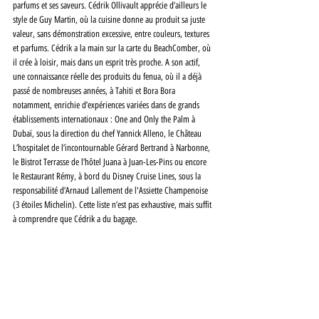
parfums et ses saveurs. Cédrik Ollivault apprécie d’ailleurs le 
style de Guy Martin, où la cuisine donne au produit sa juste 
valeur, sans démonstration excessive, entre couleurs, textures 
et parfums. Cédrik a la main sur la carte du BeachComber, où 
il crée à loisir, mais dans un esprit très proche. A son actif, 
une connaissance réelle des produits du fenua, où il a déjà 
passé de nombreuses années, à Tahiti et Bora Bora 
notamment, enrichie d’expériences variées dans de grands 
établissements internationaux : One and Only the Palm à 
Dubaï, sous la direction du chef Yannick Alleno, le Château 
L’hospitalet de l’incontournable Gérard Bertrand à Narbonne, 
le Bistrot Terrasse de l’hôtel Juana à Juan-Les-Pins ou encore 
le Restaurant Rémy, à bord du Disney Cruise Lines, sous la 
responsabilité d’Arnaud Lallement de l'Assiette Champenoise 
(3 étoiles Michelin). Cette liste n’est pas exhaustive, mais suffit 
à comprendre que Cédrik a du bagage.