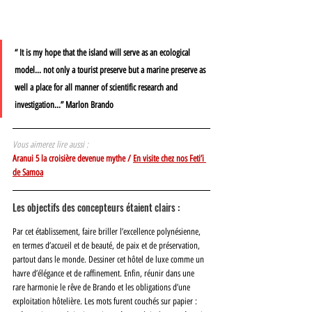
“ It is my hope that the island will serve as an ecological 
model... not only a tourist preserve but a marine preserve as 
well a place for all manner of scientific research and 
investigation...” Marlon Brando
Vous aimerez lire aussi :
Aranui 5 la croisière devenue mythe / 
En visite chez nos Feti’i 
de Samoa
Les objectifs des concepteurs étaient clairs : 
Par cet établissement, faire briller l’excellence polynésienne, 
en termes d’accueil et de beauté, de paix et de préservation, 
partout dans le monde. Dessiner cet hôtel de luxe comme un 
havre d’élégance et de raffinement. Enfin, réunir dans une 
rare harmonie le rêve de Brando et les obligations d’une 
exploitation hôtelière. Les mots furent couchés sur papier : 