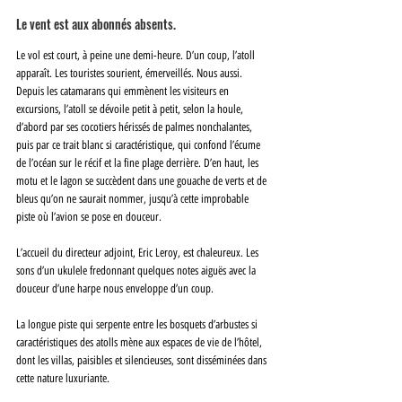
Le vent est aux abonnés absents. 
Le vol est court, à peine une demi-heure. D’un coup, l’atoll 
apparaît. Les touristes sourient, émerveillés. Nous aussi. 
Depuis les catamarans qui emmènent les visiteurs en 
excursions, l’atoll se dévoile petit à petit, selon la houle, 
d’abord par ses cocotiers hérissés de palmes nonchalantes, 
puis par ce trait blanc si caractéristique, qui confond l’écume 
de l’océan sur le récif et la fine plage derrière. D’en haut, les 
motu et le lagon se succèdent dans une gouache de verts et de 
bleus qu’on ne saurait nommer, jusqu’à cette improbable 
piste où l’avion se pose en douceur.
L’accueil du directeur adjoint, Eric Leroy, est chaleureux. Les 
sons d’un ukulele fredonnant quelques notes aiguës avec la 
douceur d’une harpe nous enveloppe d’un coup. 
La longue piste qui serpente entre les bosquets d’arbustes si 
caractéristiques des atolls mène aux espaces de vie de l’hôtel, 
dont les villas, paisibles et silencieuses, sont disséminées dans 
cette nature luxuriante.