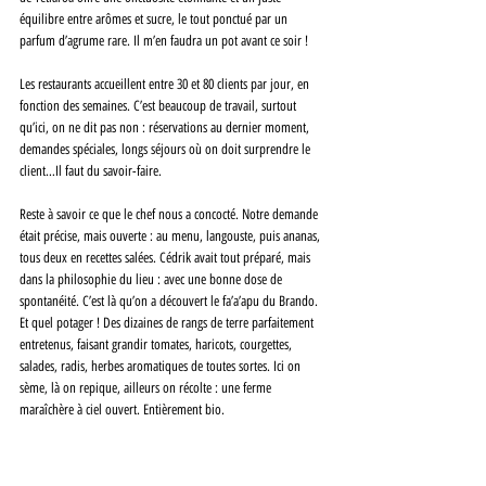
équilibre entre arômes et sucre, le tout ponctué par un 
parfum d’agrume rare. Il m’en faudra un pot avant ce soir !
Les restaurants accueillent entre 30 et 80 clients par jour, en 
fonction des semaines. C’est beaucoup de travail, surtout 
qu’ici, on ne dit pas non : réservations au dernier moment, 
demandes spéciales, longs séjours où on doit surprendre le 
client…Il faut du savoir-faire.
Reste à savoir ce que le chef nous a concocté. Notre demande 
était précise, mais ouverte : au menu, langouste, puis ananas, 
tous deux en recettes salées. Cédrik avait tout préparé, mais 
dans la philosophie du lieu : avec une bonne dose de 
spontanéité. C’est là qu’on a découvert le fa’a’apu du Brando. 
Et quel potager ! Des dizaines de rangs de terre parfaitement 
entretenus, faisant grandir tomates, haricots, courgettes, 
salades, radis, herbes aromatiques de toutes sortes. Ici on 
sème, là on repique, ailleurs on récolte : une ferme 
maraîchère à ciel ouvert. Entièrement bio.