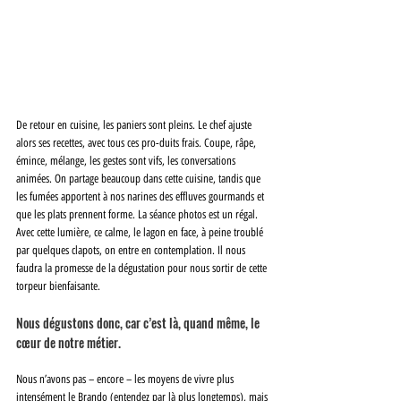
De retour en cuisine, les paniers sont pleins. Le chef ajuste 
alors ses recettes, avec tous ces pro-duits frais. Coupe, râpe, 
émince, mélange, les gestes sont vifs, les conversations 
animées. On partage beaucoup dans cette cuisine, tandis que 
les fumées apportent à nos narines des effluves gourmands et 
que les plats prennent forme. La séance photos est un régal. 
Avec cette lumière, ce calme, le lagon en face, à peine troublé 
par quelques clapots, on entre en contemplation. Il nous 
faudra la promesse de la dégustation pour nous sortir de cette 
torpeur bienfaisante. 
Nous dégustons donc, car c’est là, quand même, le 
cœur de notre métier. 
Nous n’avons pas – encore – les moyens de vivre plus 
intensément le Brando (entendez par là plus longtemps), mais 