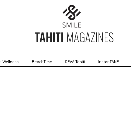
TAHITI
MAGAZINES
ti Wellness
BeachTime
REVA Tahiti
InstanTANE