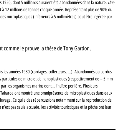
is 1950, dont 5 milliards auraient été abandonnées dans la nature. 
Une 
 4 à 12 millions de tonnes chaque année. Représentant plus de 90% du 
des microplastiques (inférieurs à 5 millimètres) peut être ingérée par 
nt comme le prouve la thèse de Tony Gardon, 
uis les années 1980 (cordages, collecteurs, …). A
bandonnés ou perdus 
 particules de micro et de nanoplastiques (respectivement de – 5 mm 
par les organismes marins dont… l’huître perlière. P
lusieurs 
et Takaroa ont montré une omniprésence de microplastiques dans eaux 
n élevage. Ce qui a des répercussions notamment sur la reproduction de 
 n’est pas seule accusée, les activités touristiques et la pêche ont leur 