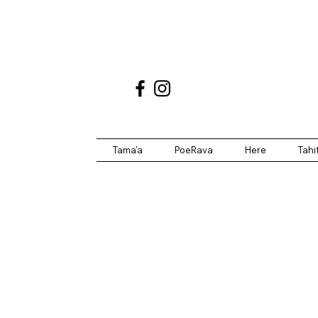
Tama'a
PoeRava
Here
Tahi