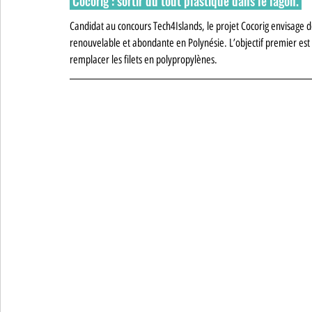
 Cocorig : sortir du tout plastique dans le lagon. 
Candidat au concours Tech4Islands, le projet Cocorig envisage d
renouvelable et abondante en Polynésie. L’objectif premier est
remplacer les filets en polypropylènes.