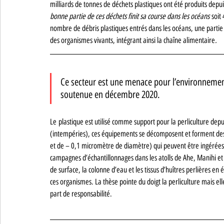
milliards de tonnes de déchets plastiques ont été produits depu
bonne partie de ces déchets finit sa course dans les océans 
soit
nombre de débris plastiques entrés dans les océans, une partie 
des organismes vivants, intégrant ainsi la chaîne alimentaire
.
Ce secteur est une menace pour l’environneme
soutenue en décembre 2020. 
Le
 plastique est utilisé comme support pour la perliculture dep
(intempéries), ces équipements se décomposent et forment des
et de – 0,1 micromètre de diamètre) qui peuvent être ingérées 
campagnes d’échantillonnages dans les atolls de Ahe, Manihi 
de surface, la colonne d’eau et les tissus d’huîtres perlières e
ces organismes. La thèse pointe du doigt la perliculture mais elle
part de responsabilité.