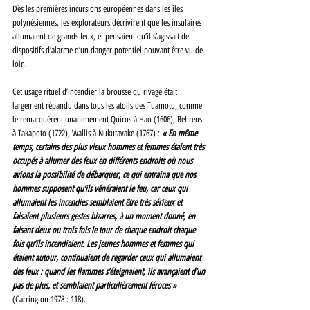
Dès les premières incursions européennes dans les îles 
polynésiennes, les explorateurs décrivirent que les insulaires 
allumaient de grands feux, et pensaient qu’il s’agissait de 
dispositifs d’alarme d’un danger potentiel pouvant être vu de 
loin. 
Cet usage rituel d’incendier la brousse du rivage était 
largement répandu dans tous les atolls des Tuamotu, comme 
le remarquèrent unanimement Quiros à Hao (1606), Behrens 
à Takapoto (1722), Wallis à Nukutavake (1767) : 
« En même 
temps, certains des plus vieux hommes et femmes étaient très 
occupés à allumer des feux en différents endroits où nous 
avions la possibilité de débarquer, ce qui entraina que nos 
hommes supposent qu’ils vénéraient le feu, car ceux qui 
allumaient les incendies semblaient être très sérieux et 
faisaient plusieurs gestes bizarres, à un moment donné, en 
faisant deux ou trois fois le tour de chaque endroit chaque 
fois qu’ils incendiaient. Les jeunes hommes et femmes qui 
étaient autour, continuaient de regarder ceux qui allumaient 
des feux : quand les flammes s’éteignaient, ils avançaient d’un 
pas de plus, et semblaient particulièrement féroces » 
(Carrington 1978 : 118). 