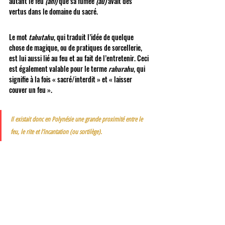
autant le feu 
(ahi) 
que sa fumée 
(au) 
avait des 
vertus dans le domaine du sacré. 
Le mot 
tahutahu
, qui traduit l’idée de quelque 
chose de magique, ou de pratiques de sorcellerie, 
est lui aussi lié au feu et au fait de l’entretenir. Ceci 
est également valable pour le terme 
rahurahu
, qui 
signifie à la fois « sacré/interdit » et « laisser 
couver un feu ». 
Il existait donc en Polynésie une grande proximité entre le 
feu, le rite et l’incantation (ou sortilège). 