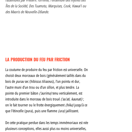
rassemblés par Frédéric Torrente, l’ensemble des mythes des 
Îles de la Société, Des Tuamotu, Marquises, Cook, Hawai’i ou 
des Maoris de Nouvelle-Zélande. 
LA PRODUCTION DU FEU PAR FRICTION 
La coutume de produire du feu par friction est universelle. On 
choisit deux morceaux de bois (généralement taillés dans du 
bois de 
purau 
sec (hibiscus tiliaceus), l’un pointu et dur, 
l’autre muni d’un trou ou d’un sillon, et plus tendre. La 
pointe du premier bâton 
(‘aurima) 
tenu verticalement, est 
introduite dans le morceau de bois troué 
(‘au’ati, kaunati) 
; 
on le fait tourner ou le frotte énergiquement 
(hika) 
jusqu’à ce 
que l’étincelle (pura), puis une flamme 
(ura) 
jaillissent. 
De cette pratique perdue dans les temps immémoriaux est née 
plusieurs conceptions, elles aussi plus ou moins universelles, 