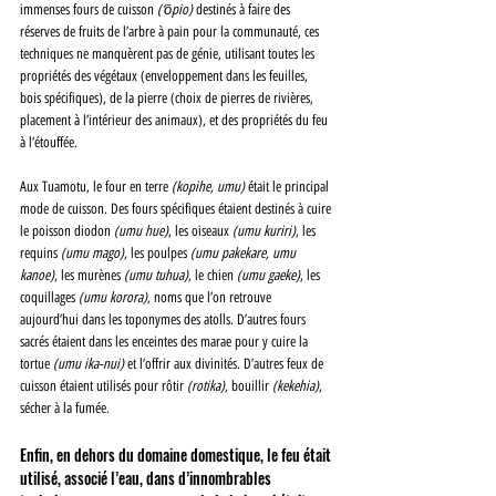
immenses fours de cuisson 
(‘ōpio) 
destinés à faire des 
réserves de fruits de l’arbre à pain pour la communauté, ces 
techniques ne manquèrent pas de génie, utilisant toutes les 
propriétés des végétaux (enveloppement dans les feuilles, 
bois spécifiques), de la pierre (choix de pierres de rivières, 
placement à l’intérieur des animaux), et des propriétés du feu 
à l’étouffée. 
Aux Tuamotu, le four en terre 
(kopihe, umu) 
était le principal 
mode de cuisson. Des fours spécifiques étaient destinés à cuire 
le poisson diodon 
(umu hue)
, les oiseaux 
(umu kuriri)
, les 
requins 
(umu mago)
, les poulpes 
(umu pakekare, umu 
kanoe)
, les murènes 
(umu tuhua)
, le chien 
(umu gaeke)
, les 
coquillages 
(umu korora)
, noms que l’on retrouve 
aujourd’hui dans les toponymes des atolls. D’autres fours 
sacrés étaient dans les enceintes des marae pour y cuire la 
tortue 
(umu ika-nui) 
et l’offrir aux divinités. D’autres feux de 
cuisson étaient utilisés pour rôtir 
(rotika)
, bouillir 
(kekehia)
, 
sécher à la fumée. 
Enfin, en dehors du domaine domestique, le feu était 
utilisé, associé l’eau, dans d’innombrables 