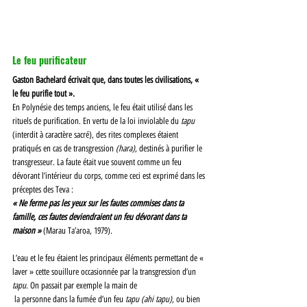
Le feu purificateur 
Gaston Bachelard écrivait que, dans toutes les civilisations, « 
le feu purifie tout ». 
En Polynésie des temps anciens, le feu était utilisé dans les 
rituels de purification. En vertu de la loi inviolable du 
tapu 
(interdit à caractère sacré), des rites complexes étaient 
pratiqués en cas de transgression 
(hara)
, destinés à purifier le 
transgresseur. La faute était vue souvent comme un feu 
dévorant l’intérieur du corps, comme ceci est exprimé dans les 
préceptes des Teva : 
« Ne ferme pas les yeux sur les fautes commises dans ta 
famille, ces fautes deviendraient un feu dévorant dans ta 
maison » 
(Marau Ta’aroa, 1979). 
L’eau et le feu étaient les principaux éléments permettant de « 
laver » cette souillure occasionnée par la transgression d’un 
tapu
. On passait par exemple la main de
 la personne dans la fumée d’un feu 
tapu (ahi tapu)
, ou bien 