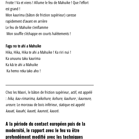
Frotte ! Va et viens ! Allume le feu de Mahuike ! Que l’effort 
est grand !
Mon kaurima (bâton de friction supérieur) caresse 
rapidement d’avant en arrière 
Le feu de Mahuike s’enflamme
 Mon souffle s’échappe en courts halètements ! 
Fagu no te ahi a Mahuike 
Hika, Hika, Hika te ahi a Mahuike ! Ka riri nui !
Ka unuunu taku kaurima
Ka kā te ahi a Mahuike
 Ka hemo reka tako aho ! 
Chez les Maori, le bâton de friction supérieur, actif, est appelé 
: 
hika, kau-rimarima, kaikohure, kohure, kauhure ; kaureure, 
ureure. 
Le morceau de bois inférieur, statique est appelé 
kauati, kauahi, kaueti, kaunoti, kauoti. 
A la période du contact européen puis de la 
modernité, le rapport avec le feu va être 
profondément modifié avec les techniques 