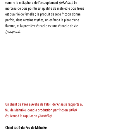
comme la métaphore de l’accouplement 
(hikahika)
. Le 
morceau de bois pointu est qualifié de mâle et le bois troué 
est qualifié de femelle ; le produit de cette friction donne 
parfois, dans certains mythes, un enfant à la place d’une 
flamme, et la première étincelle est une étincelle de vie 
(purapura)
. 
Un chant de Paea a Avehe de l’atoll de ‘Anaa se rapporte au 
feu de Mahuike, dont la production par friction 
(hika) 
équivaut à la copulation 
(hikahika)
. 
Chant sacré du Feu de Mahuike 