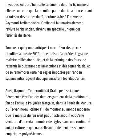
invoqués. Aujourd’hui, cette cérémonie du umu tī, même si 
elle ne concerne que la première partie du rite ancien écartant 
la cuisson des racines du tī, perdure grâce à l’œuvre de 
Raymond Teriierooiteirai Graffe qui fait magistralement 
revivre ce rite ancien, devenu un spectacle unique des 
festivités du Heiva. 
Tous ceux qui y ont participé et marché sur des pierres 
chauffées à plus de 600°, ont eu loisir d’apprécier la grande 
maîtrise millénaire du feu et de la technique des fours, de 
ressentir la puissance des incantations et des gestes rituels, et 
de se remémorer certaines règles imposées par l’ancien 
système intransigeant des tapu encadrant les rites d’antan. 
Ainsi, Raymond Teriierooiteirai Graffe peut se targuer 
fièrement d’être l’un des derniers gardiens de la tradition du 
feu de l’actuelle Polynésie française, dans la lignée de Mahui’e 
ou Te-vahine-nui-tahu-ra’i ; de montrer au monde moderne 
que la maîtrise du feu n’est pas un acte anodin et qu’elle 
s’entoure d’un certain nombre de règles, dans une continuité 
autant culturelle que naturelle au fondement des sciences 
empiriques polynésiennes. 