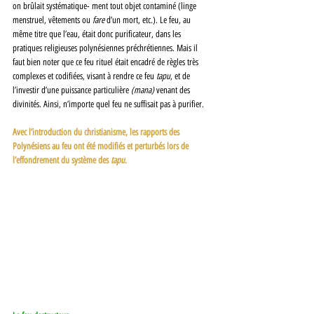
on brûlait systématique- ment tout objet contaminé (linge 
menstruel, vêtements ou 
fare 
d’un mort, etc.). Le feu, au 
même titre que l’eau, était donc purificateur, dans les 
pratiques religieuses polynésiennes préchrétiennes. Mais il 
faut bien noter que ce feu rituel était encadré de règles très 
complexes et codifiées, visant à rendre ce feu 
tapu
, et de 
l’investir d’une puissance particulière 
(mana) 
venant des 
divinités. Ainsi, n’importe quel feu ne suffisait pas à purifier. 
Avec l’introduction du christianisme, les rapports des 
Polynésiens au feu ont été modifiés et perturbés lors de 
l’effondrement du système des 
tapu
. 