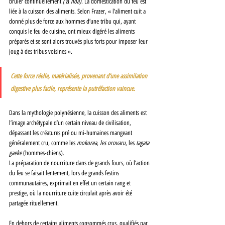
brûler continuellement 
(‘ā noa)
. La domestication du feu est 
liée à la cuisson des aliments. Selon Frazer, « l’aliment cuit a 
donné plus de force aux hommes d’une tribu qui, ayant 
conquis le feu de cuisine, ont mieux digéré les aliments 
préparés et se sont alors trouvés plus forts pour imposer leur 
joug à des tribus voisines ». 
Cette force réelle, matérialisée, provenant d’une assimilation 
digestive plus facile, représente la putréfaction vaincue. 
Dans la mythologie polynésienne, la cuisson des aliments est 
l’image archétypale d’un certain niveau de civilisation, 
dépassant les créatures pré ou mi-humaines mangeant 
généralement cru, comme les 
mokorea
, 
les orovaru
, les 
tagata 
gaeke 
(hommes-chiens). 
La préparation de nourriture dans de grands fours, où l’action 
du feu se faisait lentement, lors de grands festins 
communautaires, exprimait en effet un certain rang et 
prestige, où la nourriture cuite circulait après avoir été 
partagée rituellement. 
En dehors de certains aliments consommés crus, qualifiés par 