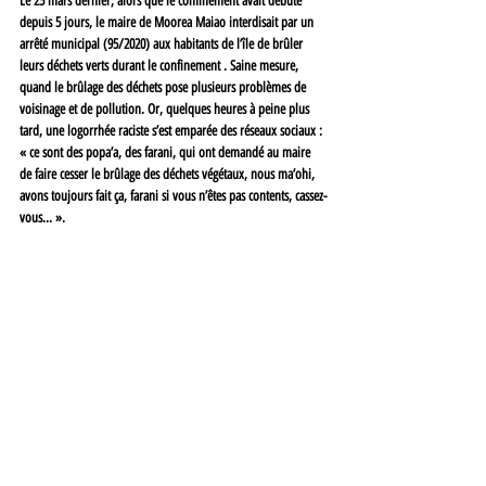
Le 25 mars dernier, alors que le confinement avait débuté 
depuis 5 jours, le maire de Moorea Maiao interdisait par un 
arrêté municipal (95/2020) aux habitants de l’île de brûler 
leurs déchets verts durant le confinement . Saine mesure, 
quand le brûlage des déchets pose plusieurs problèmes de 
voisinage et de pollution. Or, quelques heures à peine plus 
tard, une logorrhée raciste s’est emparée des réseaux sociaux
 : 
« ce sont des popa’a, des farani, qui ont demandé au maire 
de faire cesser le brûlage des déchets végétaux, nous ma’ohi, 
avons toujours fait ça, farani si vous n’êtes pas contents, cassez-
vous... ». 