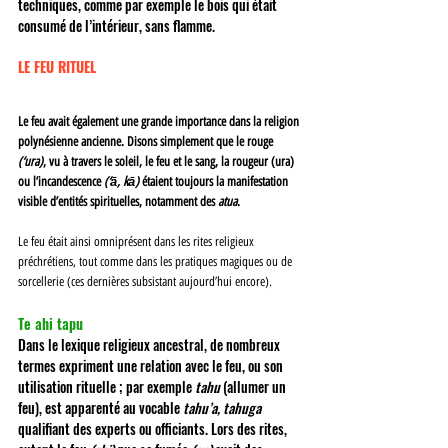
techniques, comme par exemple le bois qui était 
consumé de l’intérieur, sans flamme. 
LE FEU RITUEL 
Le feu avait également une grande importance dans la religion 
polynésienne ancienne. Disons simplement que le rouge 
(‘ura)
, vu à travers le soleil, le feu et le sang, la rougeur (ura) 
ou l’incandescence 
(‘ā, kā) 
étaient toujours la manifestation 
visible d’entités spirituelles, notamment des 
atua
. 
Le feu était ainsi omniprésent dans les rites religieux 
préchrétiens, tout comme dans les pratiques magiques ou de 
sorcellerie (ces dernières subsistant aujourd’hui encore). 
Te ahi tapu 
Dans le lexique religieux ancestral, de nombreux 
termes expriment une relation avec le feu, ou son 
utilisation rituelle ; par exemple 
tahu 
(allumer un 
feu), est apparenté au vocable 
tahu’a, tahuga 
qualifiant des experts ou officiants. Lors des rites, 