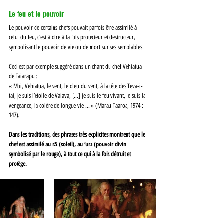
Le feu et le pouvoir 
Le pouvoir de certains chefs pouvait parfois être assimilé à 
celui du feu, c’est à dire à la fois protecteur et destructeur, 
symbolisant le pouvoir de vie ou de mort sur ses semblables. 
Ceci est par exemple suggéré dans un chant du chef Vehiatua 
de Taiarapu : 
« Moi, Vehiatua, le vent, le dieu du vent, à la tête des Teva-i-
tai, je suis l’étoile de Vaiava, [...] je suis le feu vivant, je suis la 
vengeance, la colère de longue vie ... » (Marau Taaroa, 1974 : 
147). 
Dans les traditions, des phrases très explicites montrent que le 
chef est assimilé au rā (soleil), au ‘ura (pouvoir divin 
symbolisé par le rouge), à tout ce qui à la fois détruit et 
protège. 