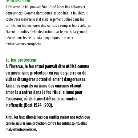
Le feu destructeur 
A l’inverse, le feu pouvait être utilisé à des fins néfastes et 
destructrices. Comme dans toutes les sociétés, le feu détruit 
toute trace matérielle et il était largement utilisé dans les 
conflits, où les territoires des vaincus y compris leurs cultures 
étaient incendiés. Cette destruction par le feu est largement 
décrite dans les récits autant mythiques que ceux 
d’observateurs européens. 
Le feu protecteur 
A l’inverse, le feu rituel pouvait être utilisé comme 
un mécanisme protecteur en cas de guerre ou de 
visites étrangères potentiellement dangereuses. 
Ainsi, les esprits ou âmes des ennemis étaient 
amenés à entrer dans le feu rituel allumé pour 
l’occasion, où ils étaient détruits ou rendus 
inoffensifs (Best 1924 : 203). 
Ainsi, les feux allumés lors des conflits étaient une technique 
censée assurer une protection contre les entités spirituelles 
malveillantes/néfastes. 