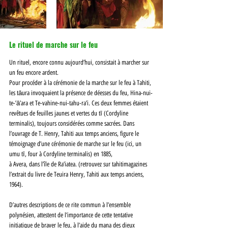
Le rituel de marche sur le feu
Un rituel, encore connu aujourd’hui, consistait à marcher sur 
un feu encore ardent. 
Pour procéder à la cérémonie de la marche sur le feu à Tahiti, 
les tāura invoquaient la présence de déesses du feu, Hina-nui-
te-’ā’ara et Te-vahine-nui-tahu-ra’i. Ces deux femmes étaient 
revêtues de feuilles jaunes et vertes du tī (Cordyline 
terminalis), toujours considérées comme sacrées. Dans 
l’ouvrage de T. Henry, Tahiti aux temps anciens, figure le 
témoignage d’une cérémonie de marche sur le feu (ici, un 
umu tī, four à Cordyline terminalis) en 1885, 
à Avera, dans l’île de Ra’iatea. (retrouvez sur tahitimagazines 
l’extrait du livre de Teuira Henry, Tahiti aux temps anciens, 
1964).
D’autres descriptions de ce rite commun à l’ensemble 
polynésien, attestent de l’importance de cette tentative 
initiatique de braver le feu, à l’aide du mana des dieux 