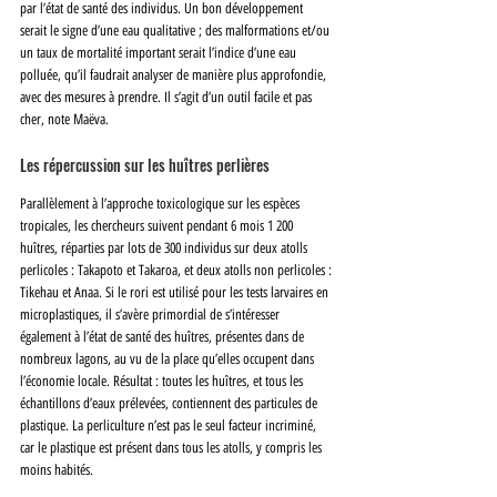
par l’état de santé des individus. Un bon développement 
serait le signe d’une eau qualitative ; des malformations et/ou 
un taux de mortalité important serait l’indice d’une eau 
polluée, qu’il faudrait analyser de manière plus approfondie, 
avec des mesures à prendre. Il s’agit d’un outil facile et pas 
cher, note Maëva.
﻿﻿﻿Les répercussion sur les huîtres perlières
Parallèlement à l’approche toxicologique sur les espèces 
tropicales, les chercheurs suivent pendant 6 mois 1 200 
huîtres, réparties par lots de 300 individus sur deux atolls 
perlicoles : Takapoto et Takaroa, et deux atolls non perlicoles : 
Tikehau et Anaa. Si le rori est utilisé pour les tests larvaires en 
microplastiques, il s’avère primordial de s’intéresser 
également à l’état de santé des huîtres, présentes dans de 
nombreux lagons, au vu de la place qu’elles occupent dans 
l’économie locale. Résultat : toutes les huîtres, et tous les 
échantillons d’eaux prélevées, contiennent des particules de 
plastique. La perliculture n’est pas le seul facteur incriminé, 
car le plastique est présent dans tous les atolls, y compris les 
moins habités.