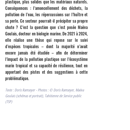
plastique, plus solides que les matériaux naturels. 
Conséquences : l’amoncellement des déchets, la 
pollution de l’eau, les répercussions sur l’huître et 
sa perle. Ce secteur pourrait-il précipiter sa propre 
chute ? C’est la question que s’est posée Maëva 
Goulais, docteur en biologie marine. De 2021 à 2024, 
elle réalise une thèse qui repose sur le suivi 
d’espèces tropicales – dont la majorité n’avait 
encore jamais été étudiée – afin de déterminer 
l’impact de la pollution plastique sur l’écosystème 
marin tropical et sa capacité de résilience, tout en 
apportant des pistes et des suggestions à cette 
problématique.
Texte : Doris Ramseyer - Photos : © Doris Ramseyer, Maëva 
Goulais (schémas et portrait), Tahitienne de Service public 
(TSP)