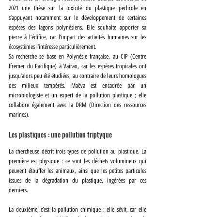
2021 une thèse sur la toxicité du plastique perlicole en 
s’appuyant notamment sur le développement de certaines 
espèces des lagons polynésiens. Elle souhaite apporter sa 
pierre à l’édifice, car l’impact des activités humaines sur les 
écosystèmes l’intéresse particulièrement.
Sa recherche se base en Polynésie française, au CIP (Centre 
Ifremer du Pacifique) à Vairao, car les espèces tropicales ont 
jusqu’alors peu été étudiées, au contraire de leurs homologues 
des milieux tempérés. Maëva est encadrée par un 
microbiologiste et un expert de la pollution plastique ; elle 
collabore également avec la DRM (Direction des ressources 
marines).
Les plastiques : une pollution triptyque
La chercheuse décrit trois types de pollution au plastique. La 
première est physique : ce sont les déchets volumineux qui 
peuvent étouffer les animaux, ainsi que les petites particules 
issues de la dégradation du plastique, ingérées par ces 
derniers.
La deuxième, c’est la pollution chimique : elle sévit, car elle 