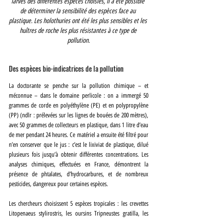
larves des différentes espèces choisies, il a été possible 
de déterminer la sensibilité des espèces face au 
plastique. Les holothuries ont été les plus sensibles et les 
huîtres de roche les plus résistantes à ce type de 
pollution.
Des espèces bio-indicatrices de la pollution 
La doctorante se penche sur la pollution chimique – et 
méconnue – dans le domaine perlicole : on a immergé 50 
grammes de corde en polyéthylène (PE) et en polypropylène 
(PP) (ndlr : prélevées sur les lignes de bouées de 200 mètres), 
avec 50 grammes de collecteurs en plastique, dans 1 litre d’eau 
de mer pendant 24 heures. Ce matériel a ensuite été filtré pour 
n’en conserver que le jus : c’est le lixiviat de plastique, dilué 
plusieurs fois jusqu’à obtenir différentes concentrations. Les 
analyses chimiques, effectuées en France, démontrent la 
présence de phtalates, d’hydrocarbures, et de nombreux 
pesticides, dangereux pour certaines espèces.
Les chercheurs choisissent 5 espèces tropicales : les crevettes 
Litopenaeus stylirostris, les oursins Tripneustes gratilla, les 