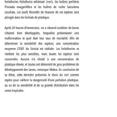
holothuries Holothuria whitmaei (rori), les huîtres perlières 
Pinctada margaritifera et les huîtres de roche Saccostrea 
cucullata. Les oeufs fécondés de chacune de ces espèces sont 
plongés dans les lixiviats de plastique. 
Après 24 heures d’immersion, on a observé combien de larves 
s’étaient bien développées, lesquelles présentaient une 
malformation et quel était leur taux de mortalité. Afin de 
déterminer la sensibilité des espèces, une concentration 
moyenne CE501 du lixiviat est réalisée. Les holothuries se 
révèlent les plus sensibles, mais toutes les espèces sont 
concernées. Aucune n’a résisté à une concentration de 
plastique élevée, et toutes ont démontré de gros problèmes de 
développement des larves, remarque Maëva. En conclusion de 
sa thèse, cette dernière préconise le choix du rori comme 
espèce pour calibrer la dangerosité d’une pollution plastique, 
au vu de sa sensibilité et de sa grande distribution dans les 
zones tropicales.