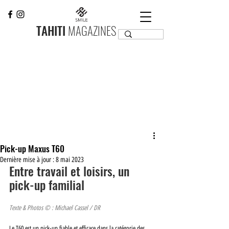
TAHITI
MAGAZINES
Pick-up Maxus T60
Dernière mise à jour :
8 mai 2023
Entre travail et loisirs, un 
pick-up familial
Texte & Photos © : Michael Cassel / DR
Le T60 est un pick-up fiable et efficace dans la catégorie des 