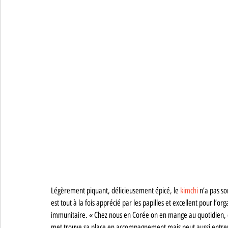
Légèrement piquant, délicieusement épicé, le 
kimchi 
n’a pas so
est tout à la fois apprécié par les papilles et excellent pour l’or
immunitaire. « Chez nous en Corée on en mange au quotidien, 
met trouve sa place en accompagnement mais peut aussi entrer 