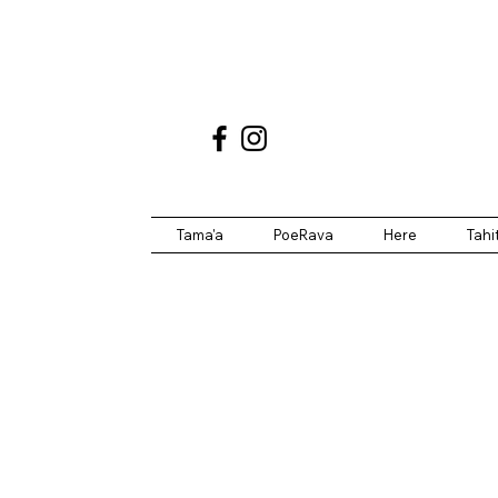
Tama'a
PoeRava
Here
Tahi