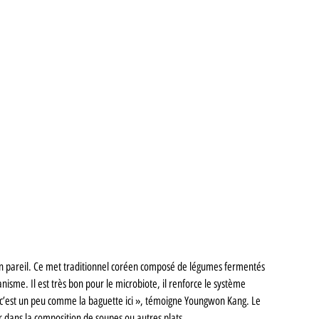
n pareil. Ce met traditionnel coréen composé de légumes fermentés 
ganisme. Il est très bon pour le microbiote, il renforce le système 
c’est un peu comme la baguette ici », témoigne Youngwon Kang. Le 
dans la composition de soupes ou autres plats. 