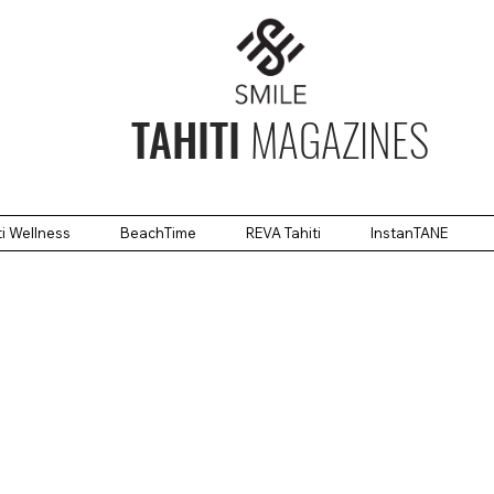
TAHITI
MAGAZINES
ti Wellness
BeachTime
REVA Tahiti
InstanTANE