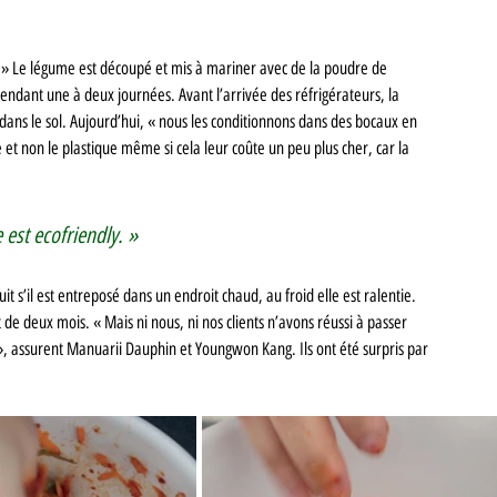
. » Le légume est découpé et mis à mariner avec de la poudre de 
ant une à deux journées. Avant l’arrivée des réfrigérateurs, la 
 dans le sol. Aujourd’hui, « nous les conditionnons dans des bocaux en 
t non le plastique même si cela leur coûte un peu plus cher, car la 
e est ecofriendly. » 
 s’il est entreposé dans un endroit chaud, au froid elle est ralentie. 
t de deux mois. « Mais ni nous, ni nos clients n’avons réussi à passer 
 », assurent Manuarii Dauphin et Youngwon Kang. Ils ont été surpris par 