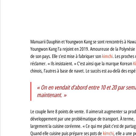
Manuarii Dauphin et Youngwon Kang se sont rencontrés à Hawaii 
Youngwon Kang l’a rejoint en 2019. Amoureuse de la Polynésie et
de son pays. Elle s’est mise à fabriquer son 
kimchi
. Les proches 
réclamer. « Ils insistaient. » C’est ainsi que la marque Korean 
K
chinois, l’autres à base de navet. Le succès est au-delà des espe
« On en vendait d’abord entre 10 et 20 par semai
maintenant. » 
Le couple livre 8 points de vente. Il aimerait augmenter sa produ
développement par une problématique de transport. À terme, il
largement la cuisine coréenne. « Ce qui me plait c’est de partag
Quand elle cuisine puis prépare ses pots de 
kimchi
, elle a une p