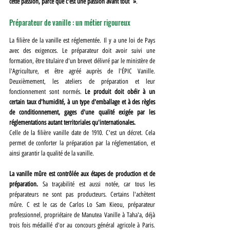
cette passion, parce que c'est une passion avant tout »
.
Préparateur de vanille : un métier rigoureux
La filière de la vanille est réglementée. Il y a une loi de Pays 
avec des exigences. Le préparateur doit avoir suivi une 
formation, être titulaire d'un brevet délivré par le ministère de 
l'Agriculture, et être agréé auprès de l'ÉPIC Vanille. 
Deuxièmement, les ateliers de préparation et leur 
fonctionnement sont normés. 
Le produit doit obéir à un 
certain taux d'humidité, à un type d'emballage et à des règles 
de conditionnement, gages d'une qualité exigée par les 
réglementations autant territoriales qu'internationales.
Celle de la filière vanille date de 1910. C'est un décret. Cela 
permet de conforter la préparation par la réglementation, et 
ainsi garantir la qualité de la vanille.
La vanille mûre est contrôlée aux étapes de production et de 
préparation. 
Sa traçabilité est aussi notée, car tous les 
préparateurs ne sont pas producteurs. Certains l'achètent 
mûre. C est le cas de Carlos Lo Sam Kieou, préparateur 
professionnel, propriétaire de Manutea Vanille à Taha'a, déjà 
trois fois médaillé d'or au concours général agricole à Paris. 