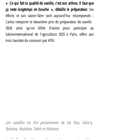
« Ce qui fait la qualité de vanille, c'est son arôme. Il faut que 
ça reste longtemps en bouche », détaille le préparateur.
 Ses 
efforts et son savoir-faire sont aujourd'hui récompensés : 
Carlos remporte le deuxième prix de préparateur de vanille 
2024, ainsi qu'un billet d'avion pour participer au 
Salonvinternational de l'agriculture 2025 à Paris, offert aux 
trois lauréats du concours par ATN.
Les vanilles en lice proviennent de Ua Pou, Taha'a, 
Raiatea, Huahine, Tahiti et Moorea