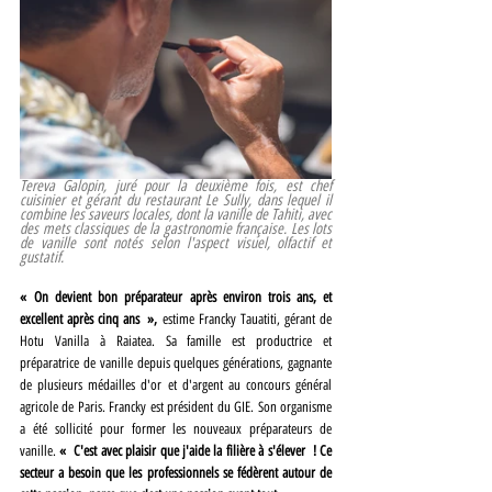
Tereva Galopin, juré pour la deuxième fois, est chef 
cuisinier et gérant du restaurant Le Sully, dans lequel il 
combine les saveurs locales, dont la vanille de Tahiti, avec 
des mets classiques de la gastronomie française. Les lots 
de vanille sont notés selon l'aspect visuel, olfactif et 
gustatif.
« On devient bon préparateur après environ trois ans, et 
excellent après cinq ans »,
 estime Francky Tauatiti, gérant de 
Hotu Vanilla à Raiatea. Sa famille est productrice et 
préparatrice de vanille depuis quelques générations, gagnante 
de plusieurs médailles d'or et d'argent au concours général 
agricole de Paris. Francky est président du GIE. Son organisme 
a été sollicité pour former les nouveaux préparateurs de 
vanille. 
« C'est avec plaisir que j'aide la filière à s'élever ! Ce 
secteur a besoin que les professionnels se fédèrent autour de 