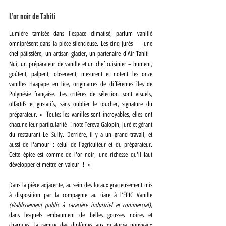
L’or noir de Tahiti
Lumière tamisée dans l'espace climatisé, parfum vanillé 
omniprésent dans la pièce silencieuse. Les cinq jurés –  une 
chef pâtissière, un artisan glacier, un partenaire d'Air Tahiti 
Nui, un préparateur de vanille et un chef cuisinier – hument, 
goûtent, palpent, observent, mesurent et notent les onze 
vanilles Haapape en lice, originaires de différentes îles de 
Polynésie française. Les critères de sélection sont visuels, 
olfactifs et gustatifs, sans oublier le toucher, signature du 
préparateur. « Toutes les vanilles sont incroyables, elles ont 
chacune leur particularité ! note Tereva Galopin, juré et gérant 
du restaurant Le Sully. Derrière, il y a un grand travail, et 
aussi de l'amour : celui de l'agriculteur et du préparateur. 
Cette épice est comme de l'or noir, une richesse qu'il faut 
développer et mettre en valeur ! »
Dans la pièce adjacente, au sein des locaux gracieusement mis 
à disposition par la compagnie au tiare à l'ÉPIC Vanille 
(établissement public à caractère industriel et commercial)
, 
dans lesquels embaument de belles gousses noires et 
charnues, la remise des diplômes aux quatorze nouveaux 