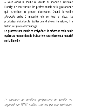
« Nous avons la meilleure vanille au monde ! s’exclame 
Francky. Ce sont surtout les professionnels de la gastronomie 
qui recherchent ce produit d’exception. Quand la vanille 
planifolia
 arrive à maturité, elle se fend en deux. Le 
producteur doit donc la récolter quand elle est immature ; il la 
fait brunir grâce à l’échaudage.
Ce processus est inutile en Polynésie : la 
tahitensis
 est la seule 
espèce au monde dont le fruit arrive naturellement à maturité 
sur la liane ! »
Le concours du meilleur préparateur de vanille est 
organisé par l’ÉPIC Vanille, soutenu par leur partenaire 