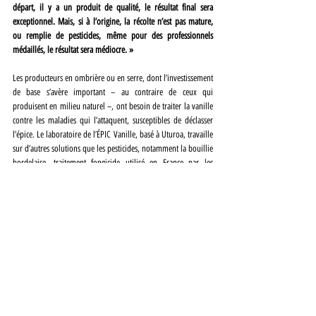
départ, il y a un produit de qualité, le résultat final sera 
exceptionnel. Mais, si à l’origine, la récolte n’est pas mature, 
ou remplie de pesticides, même pour des professionnels 
médaillés, le résultat sera médiocre. »
Les producteurs en ombrière ou en serre, dont l’investissement 
de base s’avère important – au contraire de ceux qui 
produisent en milieu naturel –, ont besoin de traiter la vanille 
contre les maladies qui l’attaquent, susceptibles de déclasser 
l’épice. Le laboratoire de l’ÉPIC Vanille, basé à Uturoa, travaille 
sur d’autres solutions que les pesticides, notamment la bouillie 
bordelaise, traitement fongicide utilisé en France par les 
vignerons contre le mildiou, qui pique la vanille surtout par 
temps humide.
Gilles est également le nouveau président de l’association 
chargée de la protection de la labellisation de la vanille.L’ÉPIC 
Vanille travaille depuis 10 ans déjà sur l’AOP (
appellation 
d’origine protégée
). Mais, puisque d’autres archipels, aux 
climats diversifiés, sont devenus producteurs, il apparaît 
indispensable d’évoluer vers l’IGP (
indication géographique 
protégée
), ce qui facilitera son exportation.