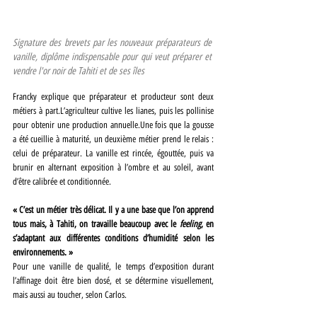
Signature des brevets par les nouveaux préparateurs de 
vanille, diplôme indispensable pour qui veut préparer et 
vendre l'or noir de Tahiti et de ses îles
Francky explique que préparateur et producteur sont deux 
métiers à part.L’agriculteur cultive les lianes, puis les pollinise 
pour obtenir une production annuelle.Une fois que la gousse 
a été cueillie à maturité, un deuxième métier prend le relais : 
celui de préparateur. La vanille est rincée, égouttée, puis va 
brunir en alternant exposition à l’ombre et au soleil, avant 
d’être calibrée et conditionnée.
« C’est un métier très délicat. Il y a une base que l’on apprend 
tous mais, à Tahiti, on travaille beaucoup avec le 
feeling
, en 
s’adaptant aux différentes conditions d’humidité selon les 
environnements. »
Pour une vanille de qualité, le temps d’exposition durant 
l’affinage doit être bien dosé, et se détermine visuellement, 
mais aussi au toucher, selon Carlos.