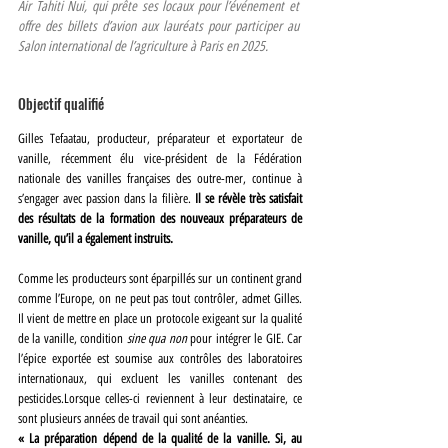
Air Tahiti Nui, qui prête ses locaux pour l’événement et 
offre des billets d’avion aux lauréats pour participer au 
Salon international de l’agriculture à Paris en 2025.
Objectif qualifié
Gilles Tefaatau, producteur, préparateur et exportateur de 
vanille, récemment élu vice-président de la Fédération 
nationale des vanilles françaises des outre-mer, continue à 
s’engager avec passion dans la filière. 
Il se révèle très satisfait 
des résultats de la formation des nouveaux préparateurs de 
vanille, qu’il a également instruits.
Comme les producteurs sont éparpillés sur un continent grand 
comme l’Europe, on ne peut pas tout contrôler, admet Gilles. 
Il vient de mettre en place un protocole exigeant sur la qualité 
de la vanille, condition 
sine qua non
 pour intégrer le GIE. Car 
l’épice exportée est soumise aux contrôles des laboratoires 
internationaux, qui excluent les vanilles contenant des 
pesticides.Lorsque celles-ci reviennent à leur destinataire, ce 
sont plusieurs années de travail qui sont anéanties.
« La préparation dépend de la qualité de la vanille. Si, au 